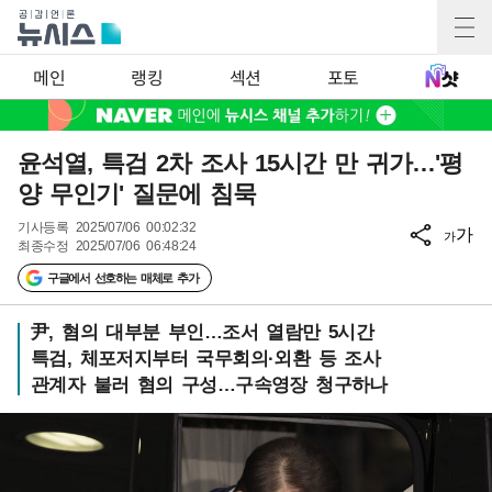
메인
랭킹
섹션
포토
윤석열, 특검 2차 조사 15시간 만 귀가…'평
양 무인기' 질문에 침묵
기사등록
2025/07/06 00:02:32
가
가
최종수정
2025/07/06 06:48:24
구글에서 선호하는 매체로 추가
尹, 혐의 대부분 부인…조서 열람만 5시간
특검, 체포저지부터 국무회의·외환 등 조사
관계자 불러 혐의 구성…구속영장 청구하나