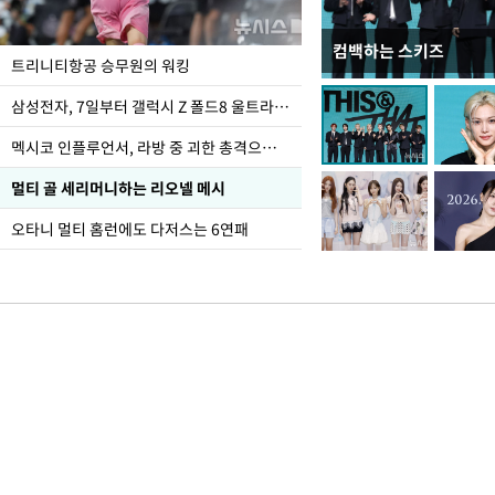
컴백하는 스키즈
입추 하루 앞둔 전남광
트리니티항공 승무원의 워킹
폭염
삼성전자, 7일부터 갤럭시 Z 폴드8 울트라·폴드8·플립8 출시
멕시코 인플루언서, 라방 중 괴한 총격으로 사망
멀티 골 세리머니하는 리오넬 메시
오타니 멀티 홈런에도 다저스는 6연패