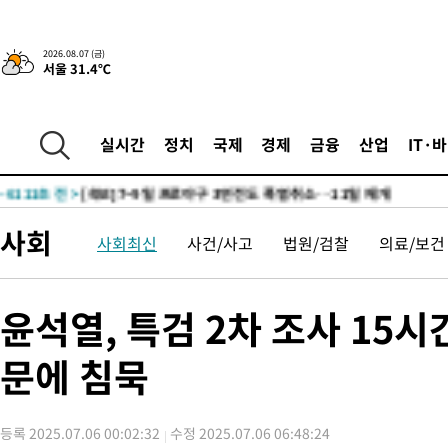
-23576초 전 >
경찰, '홍명보는 2순위' 결론냈던 스포츠윤리센터도 압수수색
-9172초 전 >
[속보]합참 "北 발사체는 단거리탄도미사일…감시·경계태세 강
2026.08.07 (금)
서울 31.4℃
-8920초 전 >
日방위성, 北이 동해로 쏜 발사체는 탄도미사일 가능성
-7350초 전 >
[속보] SKT, 에이닷 서비스 장애 발생…"원인 파악 중"
-6756초 전 >
[속보]합참 "북, 동해상으로 미상 발사체 발사"
실시간
정치
국제
경제
금융
산업
IT·
-6152초 전 >
'낮 최고 39도' 불볕더위…한밤 열대야도 계속[내일날씨]
-6111초 전 >
[속보]7~9일 프로야구 3연전도 폭염 취소…11일 재개
-5773초 전 >
"韓 외환시장 개입 관측 배경엔 美의 대한국 무역적자 있어"
사회
사회최신
사건/사고
법원/검찰
의료/보건
-5600초 전 >
'월드컵 탈락 후폭풍' 축구협회…초유의 압수수색에 '충격·당황
-5440초 전 >
서울 낮 37.9도, 올여름 최고치 경신…영등포 순간 '40도'
-5002초 전 >
[속보]종합특검, 대검 추가 압수수색…내란 중요임무종사 혐의
윤석열, 특검 2차 조사 15시
-1097초 전 >
[속보]코스닥, 800p 회복…0.26% 오른 801.67 마감
문에 침묵
-1027초 전 >
[속보]코스피, 301.88포인트(4.58%) 내린 6296.38 마감
-892초 전 >
[속보]원·달러 환율, 0.7원 내린 1423.8원 마감
25분 전 >
"여기 떨어졌다"…다누리, 스페이스X 로켓 달 충돌 흔적 포착
등록 2025.07.06 00:02:32
수정 2025.07.06 06:48:24
1시간 전 >
손흥민, 5경기 연속골 실패…LAFC는 승부차기 끝 과달라하라 격파