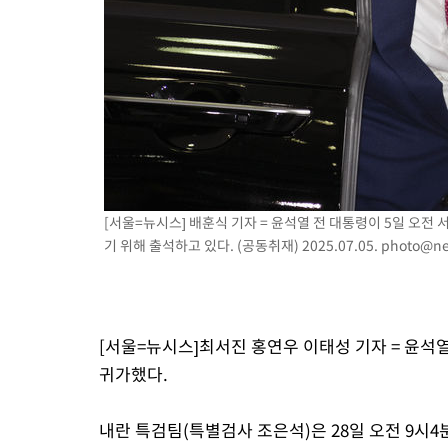
-1047초 전 >
[속보]코스피, 301.88포인트(4.58%) 내린 6296.38 마감
-912초 전 >
[속보]원·달러 환율, 0.7원 내린 1423.8원 마감
24분 전 >
"여기 떨어졌다"…다누리, 스페이스X 로켓 달 충돌 흔적 포착
1시간 전 >
손흥민, 5경기 연속골 실패…LAFC는 승부차기 끝 과달라하라 격파
3시간 전 >
내일까지 39도 '펄펄'…기상청 "태풍 지나며 폭염 잠시 꺾인다"
[서울=뉴시스] 배훈식 기자 = 윤석열 전 대통령이 5일 오
기 위해 출석하고 있다. (공동취재) 2025.07.05.
photo@ne
[서울=뉴시스]최서진 홍연우 이태성 기자 = 윤석열
귀가했다.
내란 특검팀(특별검사 조은석)은 28일 오전 9시4