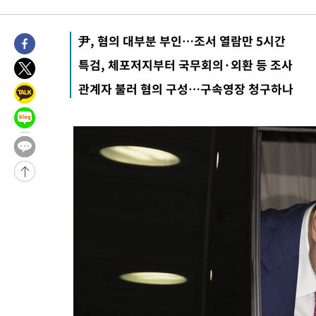
3시간 전 >
내일까지 39도 '펄펄'…기상청 "태풍 지나며 폭염 잠시 꺾인다"
-26682초 전 >
'월드컵 탈락 후폭풍' 축구협회…11시간 걸린 초유의 압수수색
尹, 혐의 대부분 부인…조서 열람만 5시간
합)
-26118초 전 >
[속보] 뉴욕증시, 혼조 출발…나스닥 0.3%↓, 다우 0.14%↑
특검, 체포저지부터 국무회의·외환 등 조사
-24911초 전 >
축구협회, 15년 전 심판 성 접대 파문에 "현재는 내부 지침 준수
관계자 불러 혐의 구성…구속영장 청구하나
-23596초 전 >
경찰, '홍명보는 2순위' 결론냈던 스포츠윤리센터도 압수수색
-9192초 전 >
[속보]합참 "北 발사체는 단거리탄도미사일…감시·경계태세 강
-8940초 전 >
日방위성, 北이 동해로 쏜 발사체는 탄도미사일 가능성
-7370초 전 >
[속보] SKT, 에이닷 서비스 장애 발생…"원인 파악 중"
-6776초 전 >
[속보]합참 "북, 동해상으로 미상 발사체 발사"
-6172초 전 >
'낮 최고 39도' 불볕더위…한밤 열대야도 계속[내일날씨]
-6131초 전 >
[속보]7~9일 프로야구 3연전도 폭염 취소…11일 재개
-5793초 전 >
"韓 외환시장 개입 관측 배경엔 美의 대한국 무역적자 있어"
-5620초 전 >
'월드컵 탈락 후폭풍' 축구협회…초유의 압수수색에 '충격·당황
-5460초 전 >
서울 낮 37.9도, 올여름 최고치 경신…영등포 순간 '40도'
-5022초 전 >
[속보]종합특검, 대검 추가 압수수색…내란 중요임무종사 혐의
-1117초 전 >
[속보]코스닥, 800p 회복…0.26% 오른 801.67 마감