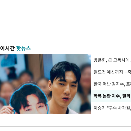
이시간
핫뉴스
방은희, 母 고독사에 
월드컵 예선까지…축
한국 떠난 김지수, 
학폭 논란 지수, 필
이승기 "구속 차가원,