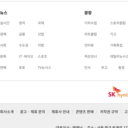
뉴스
광장
실시간
정치
국제
기자수첩
스토리칼럼
경제
금융
산업
아트클럽
기고
사회
수도권
지방
인터뷰
기획특집
문화
IT·바이오
스포츠
섹션코너
데일리뉴시
연예
포토
TV뉴시스
인사
부고
동정
회사소개
광고 · 제휴 문의
제휴사 안내
콘텐츠 판매
저작권 규약
고
대표이사 : 염영남
주소 : 서울 중구 퇴계로 1