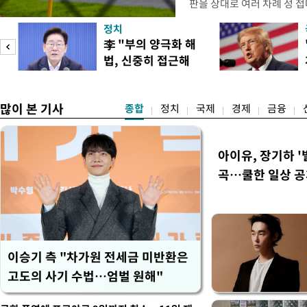
판을 상대로 여러 차례 성 접
구계에 따르면 국회의 한 의원
정치
년 국제심판 10여 명에게 성
李 "부의 양극화 해
축구협회는 외국인 심판과 감
법, 신중히 접근해
수십만원에서 많게는 100만
이
야"
많이 본 기사
종합
정치
국제
경제
금융
아이유, 장기하 '
곡…쿨한 일상 
이승기 측 "차가원 전세금 미반환은
고도의 사기 수법…엄벌 원해"