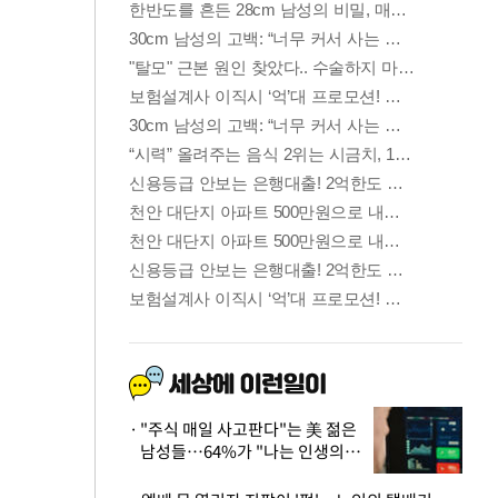
"주식 매일 사고판다"는 美 젊은
남성들…64%가 "나는 인생의
패배자“