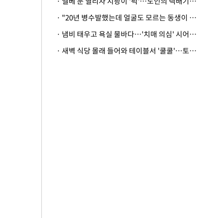
· 엘베 문 열리자 지팡이 '퍽'…노인의 택배기사 폭행 이유
· "20년 병수발했는데 얼굴도 모르는 동생이 유산 절반을"…배다른 형제 상속권 있을까
· 냄비 태우고 욕실 물바다…'치매 의심' 시어머니 검사 권유했다가 '날벼락'
· 새벽 식당 몰래 들어와 테이블서 '쿨쿨'…토사물 남기고 사라진 남성