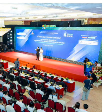
쳐
기소
수…이병태
지(종합)
0.3만개
 4.1%로
말고 과감히
쪽 아웃바
하향
재난지역 선
희망지 못
씨]