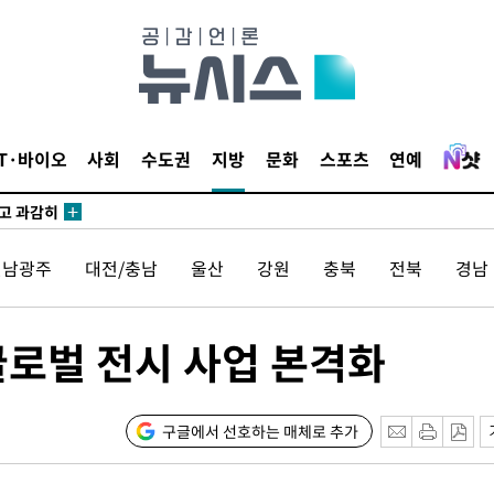
수…이병태
지(종합)
0.3만개
IT·바이오
사회
수도권
지방
문화
스포츠
연예
 4.1%로
말고 과감히
쪽 아웃바
전남광주
대전/충남
울산
강원
충북
전북
경남
하향
재난지역 선
희망지 못
글로벌 전시 사업 본격화
씨]
선제 대
구글에서 선호하는 매체로 추가