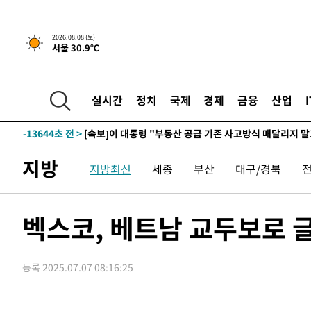
2026.08.08 (토)
서울 30.9℃
2시간 전 >
[속보]규제합리화위원회 부위원장에 김태유 서울대 공대 교
후임
-21194초 전 >
이강인, 폭염 속 AT마드리드 첫 훈련…80명 식사 대접까
-18333초 전 >
미 사업체 일자리, 7월에 2.3만개 순감하고 그 전 2개월 1
실시간
정치
국제
경제
금융
산업
하향수정 (2보)
-17781초 전 >
[속보] 미 사업체, 일자리 7월에 2.3만 개 줄어…실업률은
↓
-13644초 전 >
[속보]이 대통령 "부동산 공급 기존 사고방식 매달리지 
실천"
-12729초 전 >
이란, "오만과 '중앙 단일 루트' 합의…북쪽 인바운드·남
지방
지방최신
세종
부산
대구/경북
운드는 임시"
-4297초 전 >
"낮 기온 소폭 하락"…수도권 폭염중대경보, 폭염경보로 
-4261초 전 >
[속보]이 대통령, '호우피해' 안동·의성 관할 4개 면 특별
포
-4224초 전 >
[단독]중수청 지원 검사들, 정원 초과 시 낮은 계급 임용…
벡스코, 베트남 교두보로 
갈 수도
-2195초 전 >
낮 최고 37도 찜통더위…곳곳 소나기·강원 많은 비[내일날
-501초 전 >
SK하이닉스, 용인·청주 팹에 54조 투자…"AI 메모리 수요 
응"
등록 2025.07.07 08:16:25
44분 전 >
여자배구 이재영·이다영 자매, 아제르바이잔 투란VC 입단
56분 전 >
외국인 심판 성 접대 7경기 들여다보니…한국 축구 '5승 2무'
1시간 전 >
[속보]코스닥, 2.86포인트(0.36%) 내린 798.81마감