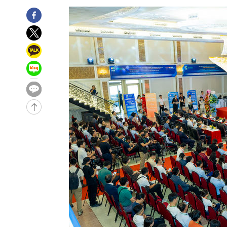
1시간 전 >
[속보]코스피, 6200선 약보합…0.60% 내린 6258.77에 마
1시간 전 >
[속보]원·달러 환율, 7.7원 내린 1416.1원 마감
1시간 전 >
[속보] 노원서 40.1도 관측…서울, 2018년 이후 첫 40도
1시간 전 >
[속보]종합특검, '계엄 수용공간 확보' 신용해 前교정본부장 
2시간 전 >
외신들도 주목한 韓축구 파문…"국민적 공분에 수사 재개"
2시간 전 >
11시간 압수수색에 성접대 파문까지…'쑥대밭' 된 축구협회
2시간 전 >
[속보]규제합리화위원회 부위원장에 김태유 서울대 공대 교
후임
-21194초 전 >
이강인, 폭염 속 AT마드리드 첫 훈련…80명 식사 대접까
-18333초 전 >
미 사업체 일자리, 7월에 2.3만개 순감하고 그 전 2개월 1
하향수정 (2보)
-17781초 전 >
[속보] 미 사업체, 일자리 7월에 2.3만 개 줄어…실업률은
↓
-13644초 전 >
[속보]이 대통령 "부동산 공급 기존 사고방식 매달리지 
실천"
-12729초 전 >
이란, "오만과 '중앙 단일 루트' 합의…북쪽 인바운드·남
운드는 임시"
-4297초 전 >
"낮 기온 소폭 하락"…수도권 폭염중대경보, 폭염경보로 
-4261초 전 >
[속보]이 대통령, '호우피해' 안동·의성 관할 4개 면 특별
포
-4224초 전 >
[단독]중수청 지원 검사들, 정원 초과 시 낮은 계급 임용…
갈 수도
-2195초 전 >
낮 최고 37도 찜통더위…곳곳 소나기·강원 많은 비[내일날