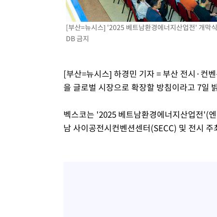
-501초 전 >
SK하이닉스, 용인·청주 팹에 54조 투자…"AI 메모리 수요 
응"
44분 전 >
여자배구 이재영·이다영 자매, 아제르바이잔 투란VC 입단
[부산=뉴시스] '2025 베트남환경에너지산업전' 개막식. 
DB 금지
56분 전 >
외국인 심판 성 접대 7경기 들여다보니…한국 축구 '5승 2무'
1시간 전 >
[속보]코스닥, 2.86포인트(0.36%) 내린 798.81마감
1시간 전 >
[속보]코스피, 6200선 약보합…0.60% 내린 6258.77에 마
[부산=뉴시스] 하경민 기자 = 부산 전시·
1시간 전 >
[속보]원·달러 환율, 7.7원 내린 1416.1원 마감
을 글로벌 시장으로 확장할 방침이라고 7일 
1시간 전 >
[속보] 노원서 40.1도 관측…서울, 2018년 이후 첫 40도
1시간 전 >
[속보]종합특검, '계엄 수용공간 확보' 신용해 前교정본부장 
벡스코는 '2025 베트남환경에너지산업전'(엔
2시간 전 >
외신들도 주목한 韓축구 파문…"국민적 공분에 수사 재개"
남 사이공전시컨벤션센터(SECC) 및 전시 
2시간 전 >
11시간 압수수색에 성접대 파문까지…'쑥대밭' 된 축구협회
2시간 전 >
[속보]규제합리화위원회 부위원장에 김태유 서울대 공대 교
후임