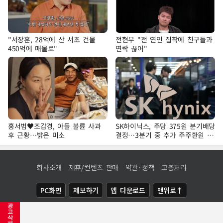
"서장훈, 28억에 산 서초 건물
전현무 "전 연인 집착에 친구들과
450억에 매물로"
연락 끊어"
홍서범♥조갑경, 아들 불륜 사과
SK하이닉스, 주당 375원 분기배당
후 근황…밝은 미소
결정…3분기 중 추가 주주환원 발
표
회사소개
제휴/컨텐츠 판매
약관·정책
고충처리
PC화면
제보하기
앱 다운로드
맨위로↑
광
COPYRIGHTⓒ
NEWSIS
ALL RIGHTS RESERVED.
고
삭