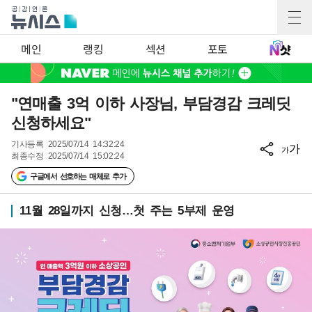
메인
랭킹
섹션
포토
"연매출 3억 이하 사장님, 부담경감 크레딧
신청하세요"
기사등록
2025/07/14 14:32:24
가
가
최종수정
2025/07/14 15:02:24
구글에서 선호하는 매체로 추가
11월 28일까지 신청…첫 주는 5부제 운영