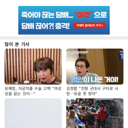
많이 본 기사
유혜정, 자궁적출 수술 고백 "여성
김정렬 "친형 군대서 구타로 사
성을 잃는 것이…"
망…유골 못 찾아"