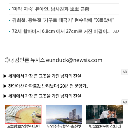
'마약 자숙' 유아인, 남사친과 뽀뽀 근황
김희철, 광복절 '거꾸로 태극기' 현수막에 "X돌았네"
◎공감언론 뉴시스
eunduck@newsis.com