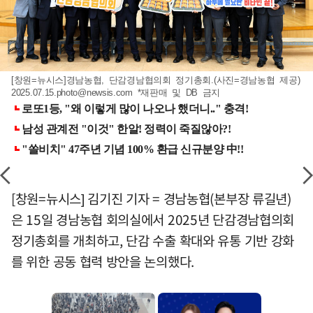
[창원=뉴시스]경남농협, 단감경남협의회 정기총회.(사진=경남농협 제공)
2025.07.15.photo@newsis.com
*재판매 및 DB 금지
[창원=뉴시스] 김기진 기자 = 경남농협(본부장 류길년)
은 15일 경남농협 회의실에서 2025년 단감경남협의회
정기총회를 개최하고, 단감 수출 확대와 유통 기반 강화
를 위한 공동 협력 방안을 논의했다.