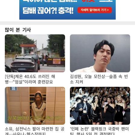
많이 본 기사
[단독]체온 40.6도 쓰러진 해
김성원, 오늘 모친상…슬픔 속 빈
병…"엄살"이라며 훈련강요
소 지켜
소유, 삼전닉스 팔아 마련한 집 공
'민폐 논란' 블랙핑크 국중박 팬미
개…사우나·헬스장까지
팅, 행사 5일 전 결정됐다