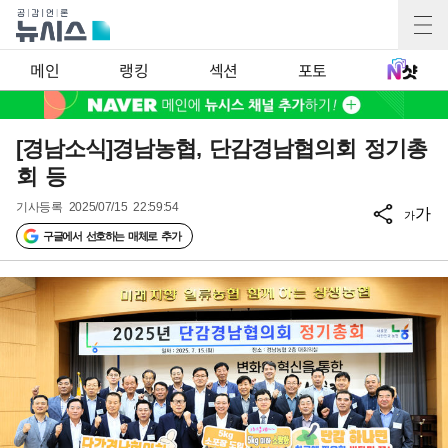
메인
랭킹
섹션
포토
[경남소식]경남농협, 단감경남협의회 정기총
회 등
기사등록
2025/07/15 22:59:54
가
가
구글에서 선호하는 매체로 추가