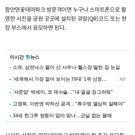
함안연꽃테마파크 방문객이면 누구나 스마트폰으로 촬
영한 사진을 공원 곳곳에 설치된 큐알(QR)코드 또는 현
장 부스에서 응모하면 된다.
이시간
핫
뉴스
소유, 삼전닉스 팔아 산 사우나·헬스장 딸린 집 눈길
'서준맘' 박세미, 코 재수술…"내 얼굴 징그러워"
고영욱, 이번엔 박하선 공격…"류수영 열심히 일해야"
34세 한그루 쌍둥이 엄마 맞나…군살 없는 몸매