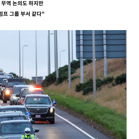
과 무역 논의도 하지만
발로 부상
프 그룹 부서 같다"
되길"
시작'
승리…정청래
청래
청래 승리
7%·정청래
2%·김민석
0.30%
 차에 첫
'
(종합)