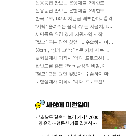
"호날두 결혼식 보러 가자" 2000
명 운집…엉뚱한 커플 결혼식에
'황당'