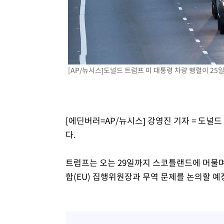
-4996초 전 >
이강인, 오늘 서울서 AT마드리드 입단식…'전례 없는 특급
2시간 전 >
'여긴 20도, 저긴 50도'…열화상 카메라로 본 폭염 저감시설 
2시간 전 >
콜롬비아 신임 우파 대통령 취임 하루만에 차량폭탄 폭발 사건
4시간 전 >
튀르키예 외무장관, "메카 3국 방위협정은 이란이 목표 아냐 "
4시간 전 >
이군이 불법 군시설 건설한 레바논 남부에서 레바논군 3명 폭
[AP/뉴시스]도널드 트럼프 미 대통령 차량 행렬이 25일
[에딘버러=AP/뉴시스] 강영진 기자 = 도널
다.
트럼프는 오는 29일까지 스코틀랜드에 머물며
합(EU) 집행위원장과 무역 문제를 논의할 예