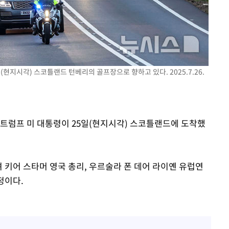
대우'
'온도차'
 밝혀
발로 부상
(현지시각) 스코틀랜드 턴베리의 골프장으로 향하고 있다. 2025.7.26.
드 트럼프 미 대통령이 25일(현지시각) 스코틀랜드에 도착했
 키어 스타머 영국 총리, 우르술라 폰 데어 라이옌 유럽연
정이다.