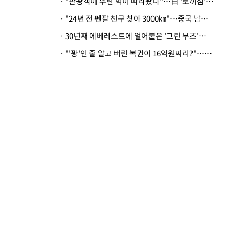
· "관광객이 뿌린 먹이 따라왔나"…日 '토끼섬' 멧돼지, 토끼까지 사냥
· "24년 전 펜팔 친구 찾아 3000㎞"…중국 남성 사연에 '뭉클'
· 30년째 에베레스트에 얼어붙은 '그린 부츠'…드디어 가족 품으로
· "'꽝'인 줄 알고 버린 복권이 16억원짜리?"…극적으로 되찾은 사연