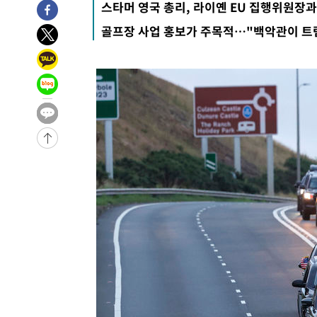
스타머 영국 총리, 라이옌 EU 집행위원장
4시간 전 >
이군이 불법 군시설 건설한 레바논 남부에서 레바논군 3명 폭
골프장 사업 홍보가 주목적…"백악관이 트럼
-30872초 전 >
네타냐후, 트럼프의 가자 평화 2차 15개조 평화안 '거부'
-27468초 전 >
이강인 ATM 입단식에 '상암벌 들썩'…"세계적인 선수 
-26464초 전 >
태풍 돌핀, 중 저장성 타이저우시 해안에 상륙 (1보)
-23810초 전 >
AT마드리드 데뷔 앞둔 이강인, 맨시티전 선발 대신 '벤치 
-22440초 전 >
[속보]與 강원·TK 당원투표 합산 김민석 48.54%로 
44.40%
-21774초 전 >
與 강원·TK 당원투표 합산 김민석 46.01%로 승리…정
44.53%
-21614초 전 >
[속보]與전대 권리당원투표…강원·경북 김민석, 대구 정
-21421초 전 >
[속보]與 당대표 경선, 경북 권리당원 투표 김민석 47.3
45.71%
-21323초 전 >
[속보]與 당대표 경선, 대구 권리당원 투표 정청래 47.8
46.35%
-21120초 전 >
[속보]與 당대표 경선, 강원 권리당원 투표 김민석 승리…5
득표
-19038초 전 >
"일본축구협회, 대한축구협회 성 접대 의혹 심판 조사"
-11680초 전 >
[속보]장은수, KLPGA 제주삼다수 역전 우승…데뷔 10년
정상
-7045초 전 >
"얼마나 더웠으면"…안동 물길공원서 헤엄친 구렁이 '소동
-6972초 전 >
손흥민, 68분 뛰고 2경기 침묵…LAFC, 톨루카에 1-0 승리
-6244초 전 >
'2경기 연속 침묵' 손흥민, 톨루카전 68분만 뛰고 슈팅 0개