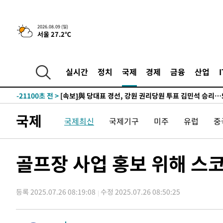
-23790초 전 >
AT마드리드 데뷔 앞둔 이강인, 맨시티전 선발 대신 '벤치 
-22420초 전 >
[속보]與 강원·TK 당원투표 합산 김민석 48.54%로 
2026.08.09 (일)
서울 27.2℃
44.40%
-21754초 전 >
與 강원·TK 당원투표 합산 김민석 46.01%로 승리…정
44.53%
-21594초 전 >
[속보]與전대 권리당원투표…강원·경북 김민석, 대구 정
-21401초 전 >
[속보]與 당대표 경선, 경북 권리당원 투표 김민석 47.3
실시간
정치
국제
경제
금융
산업
45.71%
-21303초 전 >
[속보]與 당대표 경선, 대구 권리당원 투표 정청래 47.8
46.35%
-21100초 전 >
[속보]與 당대표 경선, 강원 권리당원 투표 김민석 승리…5
득표
-19018초 전 >
"일본축구협회, 대한축구협회 성 접대 의혹 심판 조사"
국제
국제최신
국제기구
미주
유럽
중
-11660초 전 >
[속보]장은수, KLPGA 제주삼다수 역전 우승…데뷔 10년
정상
-7025초 전 >
"얼마나 더웠으면"…안동 물길공원서 헤엄친 구렁이 '소동
-6952초 전 >
손흥민, 68분 뛰고 2경기 침묵…LAFC, 톨루카에 1-0 승리
골프장 사업 홍보 위해 스
-6224초 전 >
'2경기 연속 침묵' 손흥민, 톨루카전 68분만 뛰고 슈팅 0개
-4976초 전 >
이강인, 오늘 서울서 AT마드리드 입단식…'전례 없는 특급
등록 2025.07.26 08:19:08
수정 2025.07.26 08:50:25
2시간 전 >
'여긴 20도, 저긴 50도'…열화상 카메라로 본 폭염 저감시설 
2시간 전 >
콜롬비아 신임 우파 대통령 취임 하루만에 차량폭탄 폭발 사건
4시간 전 >
튀르키예 외무장관, "메카 3국 방위협정은 이란이 목표 아냐 "