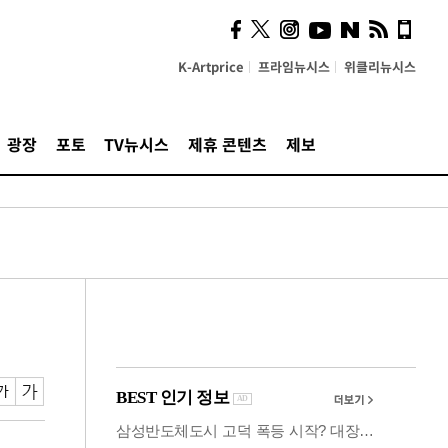
사이 해답 찾았죠"…알을
깨고 나온 '초자아'
K-Artprice
프라임뉴시스
위클리뉴시스
광장
포토
TV뉴시스
제휴 콘텐츠
제보