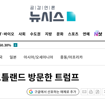
시작'
승리…정청래
청래
청래 승리
7%·정청래
IT·바이오
사회
수도권
지방
문화
스포츠
연예
2%·김민석
0.30%
국
일본
아시아/오세아니아
중동/아프리카
 차에 첫
'
(종합)
코틀랜드 방문한 트럼프
대우'
'온도차'
구글에서 선호하는 매체로 추가
 밝혀