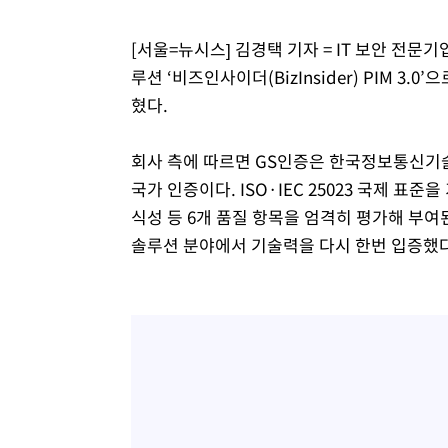
-8433초 전 >
[속보]코스피, 6200선 약보합…0.60% 내린 6258.77에 
[서울=뉴시스] 김경택 기자 = IT 보안 전문
-8413초 전 >
[속보]원·달러 환율, 7.7원 내린 1416.1원 마감
루션 ‘비즈인사이더(BizInsider) PIM 3.0’
-8302초 전 >
[속보] 노원서 40.1도 관측…서울, 2018년 이후 첫 40도
혔다.
-5392초 전 >
[속보]종합특검, '계엄 수용공간 확보' 신용해 前교정본부
-4265초 전 >
외신들도 주목한 韓축구 파문…"국민적 공분에 수사 재개"
회사 측에 따르면 GS인증은 한국정보통신기
-4236초 전 >
11시간 압수수색에 성접대 파문까지…'쑥대밭' 된 축구협
국가 인증이다. ISO·IEC 25023 국제 표
-3258초 전 >
[속보]규제합리화위원회 부위원장에 김태유 서울대 공대 
식성 등 6개 품질 항목을 엄격히 평가해 부여된
태 후임
6분 전 >
[속보]국힘 윤리위, '돌려차기 발언' 진종오·서범수 징계 절차 
솔루션 분야에서 기술력을 다시 한번 입증했다