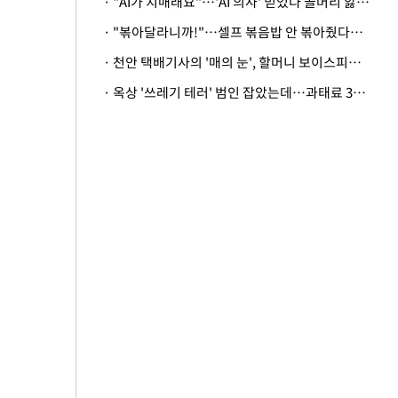
· "AI가 치매래요"…'AI 의사' 믿었다 골머리 앓는 美 의료계 '경고'
· "볶아달라니까!"…셀프 볶음밥 안 볶아줬다고 사장 폭행한 손님
· 천안 택배기사의 '매의 눈', 할머니 보이스피싱 피해 막아
· 옥상 '쓰레기 테러' 범인 잡았는데…과태료 3만원 처분에 숙박업주 허탈