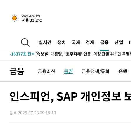
-30449초 전 >
미 사업체 일자리, 7월에 2.3만개 순감하고 그 전 2개월 1
하향수정 (2보)
-29897초 전 >
[속보] 미 사업체, 일자리 7월에 2.3만 개 줄어…실업률은
2026.08.07 (금)
서울 33.2℃
↓
-25760초 전 >
[속보]이 대통령 "부동산 공급 기존 사고방식 매달리지 
실천"
-24845초 전 >
이란, "오만과 '중앙 단일 루트' 합의…북쪽 인바운드·남
운드는 임시"
-16413초 전 >
"낮 기온 소폭 하락"…수도권 폭염중대경보, 폭염경보로
실시간
정치
국제
경제
금융
산업
-16377초 전 >
[속보]이 대통령, '호우피해' 안동·의성 관할 4개 면 특
선포
-16340초 전 >
[단독]중수청 지원 검사들, 정원 초과 시 낮은 계급 임용
갈 수도
-14311초 전 >
낮 최고 37도 찜통더위…곳곳 소나기·강원 많은 비[내일
금융
금융최신
증권
금융정책/통화
은행
-12617초 전 >
SK하이닉스, 용인·청주 팹에 54조 투자…"AI 메모리 수
응"
-9473초 전 >
여자배구 이재영·이다영 자매, 아제르바이잔 투란VC 입단
-8726초 전 >
외국인 심판 성 접대 7경기 들여다보니…한국 축구 '5승 2
인스피언, SAP 개인정보 
-8460초 전 >
[속보]코스닥, 2.86포인트(0.36%) 내린 798.81마감
-8413초 전 >
[속보]코스피, 6200선 약보합…0.60% 내린 6258.77에 
등록 2025.07.28 09:15:13
-8393초 전 >
[속보]원·달러 환율, 7.7원 내린 1416.1원 마감
-8282초 전 >
[속보] 노원서 40.1도 관측…서울, 2018년 이후 첫 40도
-5372초 전 >
[속보]종합특검, '계엄 수용공간 확보' 신용해 前교정본부