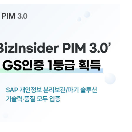
회
교수…이병
개시
0.3만개
 4.1%로
말고 과감히
쪽 아웃바
 하향
별재난지역
…희망지 못
날씨]
요 선제 대
무'