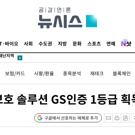
0.3만개
 4.1%로
말고 과감히
쪽 아웃바
 하향
IT·바이오
사회
수도권
지방
문화
스포츠
연예
별재난지역
…희망지 못
날씨]
보험/카드
시황/환율
종목분석
재테크
블록체인
요 선제 대
무'
보호 솔루션 GS인증 1등급 획
마쳐
구글에서 선호하는 매체로 추가
장 기소