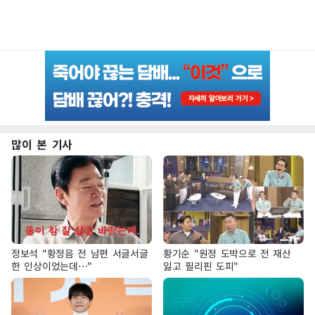
많이 본 기사
정보석 "황정음 전 남편 서글서글
황기순 "원정 도박으로 전 재산
한 인상이었는데…"
잃고 필리핀 도피"