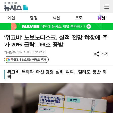
메인
랭킹
섹션
포토
'위고비' 노보노디스크, 실적 전망 햐항에 주
가 20% 급락…96조 증발
기사등록
2025/07/30 09:58:50
가
가
구글에서 선호하는 매체로 추가
위고비 복제약 확산·경쟁 심화 여파…릴리도 동반 하
락