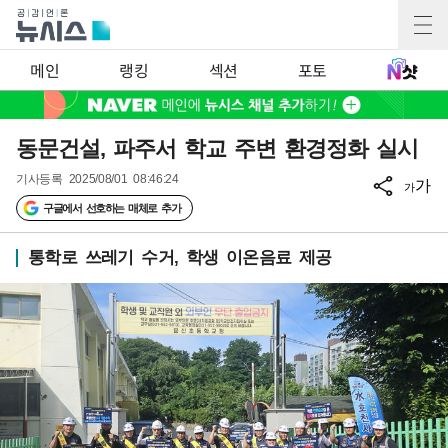
메인
랭킹
섹션
포토
동문건설, 파주서 학교 주변 환경정화 실시
기사등록
2025/08/01 08:46:24
가
가
구글에서 선호하는 매체로 추가
통학로 쓰레기 수거, 학생 이온음료 제공