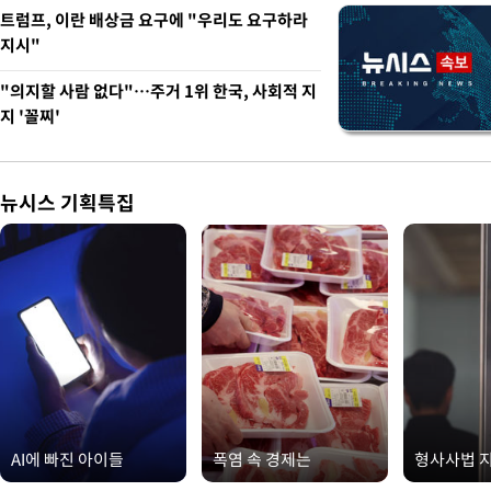
트럼프, 이란 배상금 요구에 "우리도 요구하라
지시"
"의지할 사람 없다"…주거 1위 한국, 사회적 지
지 '꼴찌'
뉴시스 기획특집
AI에 빠진 아이들
폭염 속 경제는
형사사법 