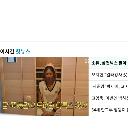
이시간
핫뉴스
'서준맘' 박세미, 코
34세 한그루 쌍둥이