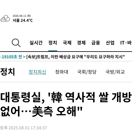
2026.08.11 (화)
서울 24.4℃
-19105초 전 >
[속보]트럼프, 이란 배상금 요구에 "우리도 요구하라 지시"
실시간
정치
국제
경제
금융
산업
IT·
-31166초 전 >
[속보]뉴욕증시, 이란 협상 불확실성에 하락 마감…나스닥 0.
-19105초 전 >
[속보]트럼프, 이란 배상금 요구에 "우리도 요구하라 지시"
-31166초 전 >
[속보]뉴욕증시, 이란 협상 불확실성에 하락 마감…나스닥 0.
정치
정치최신
청와대
국회/정당
국방/외교
-19105초 전 >
[속보]트럼프, 이란 배상금 요구에 "우리도 요구하라 지시"
대통령실, '韓 역사적 쌀 개
없어…美측 오해"
등록 2025.08.01 17:34:37