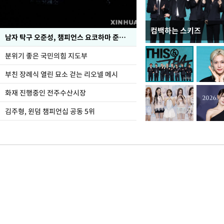
컴백하는 스키즈
한-미, UFS연합연습 1
남자 탁구 오준성, 챔피언스 요코하마 준우승
분위기 좋은 국민의힘 지도부
부친 장례식 열린 묘소 걷는 리오넬 메시
화재 진행중인 전주수산시장
김주형, 윈덤 챔피언십 공동 5위