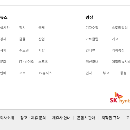
뉴스
광장
실시간
정치
국제
기자수첩
스토리칼럼
경제
금융
산업
아트클럽
기고
사회
수도권
지방
인터뷰
기획특집
문화
IT·바이오
스포츠
섹션코너
데일리뉴시
연예
포토
TV뉴시스
인사
부고
동정
회사소개
광고 · 제휴 문의
제휴사 안내
콘텐츠 판매
저작권 규약
고