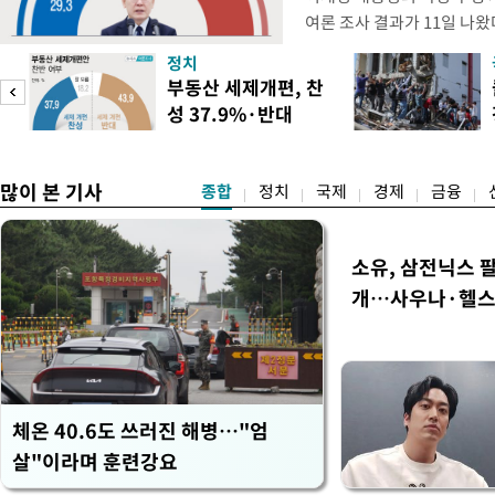
여론 조사 결과가 11일 나
스리서치에 의뢰해 지난 9일부
정치
상 성인 남녀 1018명을 대
부동산 세제개편, 찬
의 국정 수행 평가를 물은 결
성 37.9%·반대
44.3%, '잘 못하고 있다'는
43.9%
많이 본 기사
종합
정치
국제
경제
금융
소유, 삼전닉스 팔
개…사우나·헬
체온 40.6도 쓰러진 해병…"엄
살"이라며 훈련강요