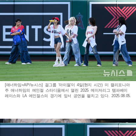
[애너하임=AP/뉴시스] 걸그룹 '아이들'이 4일(현지 시간) 미 캘리포니아
주 애너하임의 에인절 스타디움에서 열린 2025 메이저리그 탬파베이
레이스와 LA 에인절스의 경기에 앞서 공연을 펼치고 있다. 2025.08.05.