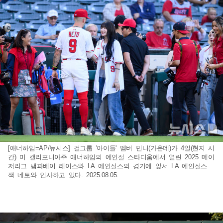
[애너하임=AP/뉴시스] 걸그룹 '아이들' 멤버 민니(가운데)가 4일(현지 시
간) 미 캘리포니아주 애너하임의 에인절 스타디움에서 열린 2025 메이
저리그 탬파베이 레이스와 LA 에인절스의 경기에 앞서 LA 에인절스
잭 네토와 인사하고 있다. 2025.08.05.