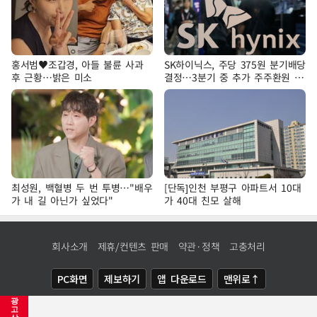
홍서범♥조갑경, 아들 불륜 사과
SK하이닉스, 주당 375원 분기배당
후 근황…밝은 미소
결정…3분기 중 추가 주주환원 발
표
최성원, 백혈병 두 번 투병…"배우
[단독]인천 부평구 아파트서 10대
가 내 길 아닌가 싶었다"
가 40대 친모 살해
회사소개
제휴/컨텐츠 판매
약관·정책
고충처리
PC화면
제보하기
앱 다운로드
맨위로↑
광
COPYRIGHTⓒ
NEWSIS
ALL RIGHTS RESERVED.
고