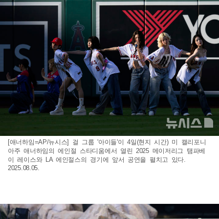
[애너하임=AP/뉴시스] 걸 그룹 '아이들'이 4일(현지 시간) 미 캘리포니
아주 애너하임의 에인절 스타디움에서 열린 2025 메이저리그 탬파베
이 레이스와 LA 에인절스의 경기에 앞서 공연을 펼치고 있다.
2025.08.05.