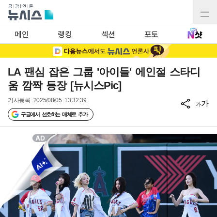
메인
랭킹
섹션
포토
LA 팬심 잡은 그룹 '아이들' 에인절 스타디
움 깜짝 등장 [뉴시스Pic]
기사등록
2025/08/05 13:32:39
가
가
구글에서 선호하는 매체로 추가