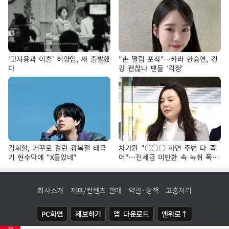
'고지용과 이혼' 허양임, 새 출발했
"손 떨림 포착"…카라 한승연, 건
다
강 괜찮나 팬들 '걱정'
김희철, 거꾸로 걸린 광복절 태극
차가원 "○○○ 까면 주변 다 죽
기 현수막에 "X돌았네"
어"…전세금 미반환 속 녹취 폭로
파장
회사소개
제휴/컨텐츠 판매
약관·정책
고충처리
PC화면
제보하기
앱 다운로드
맨위로↑