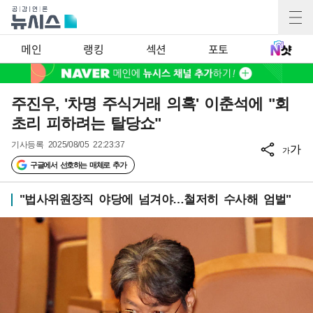
메인
랭킹
섹션
포토
주진우, '차명 주식거래 의혹' 이춘석에 "회
초리 피하려는 탈당쇼"
기사등록
2025/08/05 22:23:37
가
가
구글에서 선호하는 매체로 추가
"법사위원장직 야당에 넘겨야…철저히 수사해 엄벌"