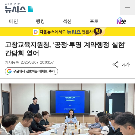
메인
랭킹
섹션
포토
고창교육지원청, '공정·투명 계약행정 실현'
간담회 열어
기사등록
2025/08/07 20:03:57
가
가
구글에서 선호하는 매체로 추가