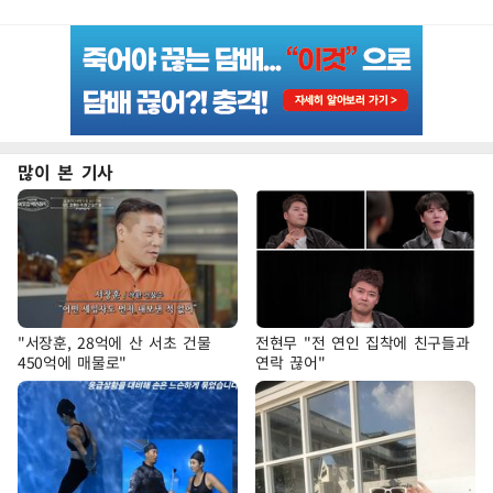
많이 본 기사
"서장훈, 28억에 산 서초 건물
전현무 "전 연인 집착에 친구들과
450억에 매물로"
연락 끊어"