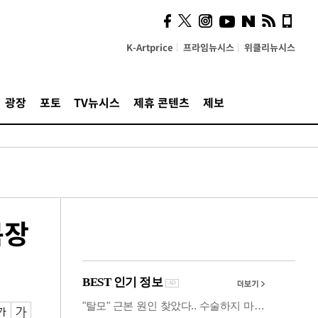
사이 해답 찾았죠"…알을
깨고 나온 '초자아'
K-Artprice
프라임뉴시스
위클리뉴시스
광장
포토
TV뉴시스
제휴 콘텐츠
제보
목장