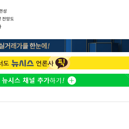
 편성
찰 전망도
사