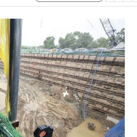
'온도차'
데뷔전
되길"
시작'
승리…정청래
청래
청래 승리
7%·정청래
2%·김민석
0.30%
차에 첫 정