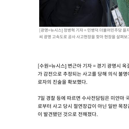
상
-4329초 전 >
"얼마나 더웠으면"…안동 물길공원서 헤엄친 구렁이 '소동
-4256초 전 >
손흥민, 68분 뛰고 2경기 침묵…LAFC, 톨루카에 1-0 승리
-3528초 전 >
'2경기 연속 침묵' 손흥민, 톨루카전 68분만 뛰고 슈팅 0개
[광명=뉴시스] 정병혁 기자 = 민병덕 더불어민주당 
-2280초 전 >
이강인, 오늘 서울서 AT마드리드 입단식…'전례 없는 특급
씨 광명 고속도로 공사 사고현장을 찾아 현장을 살펴보고 있
3시간 전 >
'여긴 20도, 저긴 50도'…열화상 카메라로 본 폭염 저감시설 
3시간 전 >
콜롬비아 신임 우파 대통령 취임 하루만에 차량폭탄 폭발 사건
[수원=뉴시스] 변근아 기자 = 경기 광명시 
가 감전으로 추정되는 사고를 당해 의식 불명
로자의 진술을 확보했다.
7일 경찰 등에 따르면 수사전담팀은 미얀마 국
로부터 사고 당시 절연장갑이 아닌 일반 목장
이 발견됐던 것으로 전해졌다.