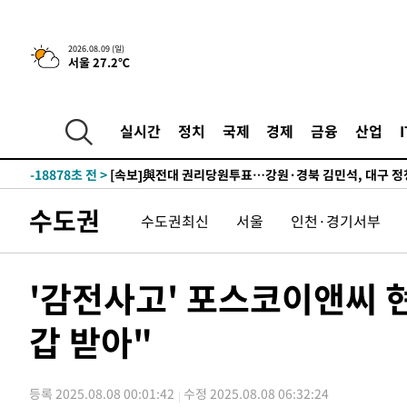
-28136초 전 >
네타냐후, 트럼프의 가자 평화 2차 15개조 평화안 '거부'
-24732초 전 >
이강인 ATM 입단식에 '상암벌 들썩'…"세계적인 선수 
2026.08.09 (일)
서울 27.2℃
-23728초 전 >
태풍 돌핀, 중 저장성 타이저우시 해안에 상륙 (1보)
-21074초 전 >
AT마드리드 데뷔 앞둔 이강인, 맨시티전 선발 대신 '벤치 
-19704초 전 >
[속보]與 강원·TK 당원투표 합산 김민석 48.54%로 
실시간
정치
국제
경제
금융
산업
44.40%
-19038초 전 >
與 강원·TK 당원투표 합산 김민석 46.01%로 승리…정
44.53%
-18878초 전 >
[속보]與전대 권리당원투표…강원·경북 김민석, 대구 정
-18685초 전 >
[속보]與 당대표 경선, 경북 권리당원 투표 김민석 47.3
수도권
수도권최신
서울
인천·경기서부
45.71%
-18587초 전 >
[속보]與 당대표 경선, 대구 권리당원 투표 정청래 47.8
46.35%
-18384초 전 >
[속보]與 당대표 경선, 강원 권리당원 투표 김민석 승리…5
득표
-16302초 전 >
"일본축구협회, 대한축구협회 성 접대 의혹 심판 조사"
'감전사고' 포스코이앤씨 
-8944초 전 >
[속보]장은수, KLPGA 제주삼다수 역전 우승…데뷔 10년 
상
갑 받아"
-4309초 전 >
"얼마나 더웠으면"…안동 물길공원서 헤엄친 구렁이 '소동
-4236초 전 >
손흥민, 68분 뛰고 2경기 침묵…LAFC, 톨루카에 1-0 승리
-3508초 전 >
'2경기 연속 침묵' 손흥민, 톨루카전 68분만 뛰고 슈팅 0개
등록 2025.08.08 00:01:42
수정 2025.08.08 06:32:24
-2260초 전 >
이강인, 오늘 서울서 AT마드리드 입단식…'전례 없는 특급