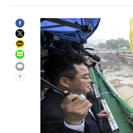
3시간 전 >
'여긴 20도, 저긴 50도'…열화상 카메라로 본 폭염 저감시설 
3시간 전 >
콜롬비아 신임 우파 대통령 취임 하루만에 차량폭탄 폭발 사건
-30590초 전 >
'AT마드리드 7번' 이강인, 맨시티 상대로 비공식 데뷔전
-30092초 전 >
[속보]'AT마드리드 7번' 이강인, 맨시티 상대로 비공식 
-28156초 전 >
네타냐후, 트럼프의 가자 평화 2차 15개조 평화안 '거부'
-24752초 전 >
이강인 ATM 입단식에 '상암벌 들썩'…"세계적인 선수 
-23748초 전 >
태풍 돌핀, 중 저장성 타이저우시 해안에 상륙 (1보)
-21094초 전 >
AT마드리드 데뷔 앞둔 이강인, 맨시티전 선발 대신 '벤치 
-19724초 전 >
[속보]與 강원·TK 당원투표 합산 김민석 48.54%로 
44.40%
-19058초 전 >
與 강원·TK 당원투표 합산 김민석 46.01%로 승리…정
44.53%
-18898초 전 >
[속보]與전대 권리당원투표…강원·경북 김민석, 대구 정
-18705초 전 >
[속보]與 당대표 경선, 경북 권리당원 투표 김민석 47.3
45.71%
-18607초 전 >
[속보]與 당대표 경선, 대구 권리당원 투표 정청래 47.8
46.35%
-18404초 전 >
[속보]與 당대표 경선, 강원 권리당원 투표 김민석 승리…5
득표
-16322초 전 >
"일본축구협회, 대한축구협회 성 접대 의혹 심판 조사"
-8964초 전 >
[속보]장은수, KLPGA 제주삼다수 역전 우승…데뷔 10년 