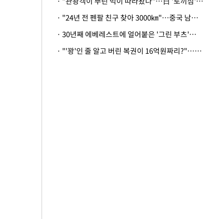
· "관광객이 뿌린 먹이 따라왔나"…日 '토끼섬' 멧돼지, 토끼까지 사냥
· "24년 전 펜팔 친구 찾아 3000㎞"…중국 남성 사연에 '뭉클'
· 30년째 에베레스트에 얼어붙은 '그린 부츠'…드디어 가족 품으로
· "'꽝'인 줄 알고 버린 복권이 16억원짜리?"…극적으로 되찾은 사연