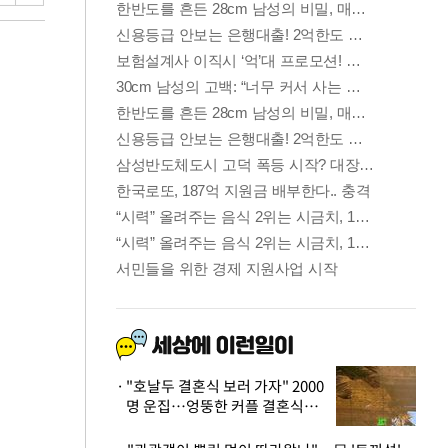
"호날두 결혼식 보러 가자" 2000
명 운집…엉뚱한 커플 결혼식에
'황당'