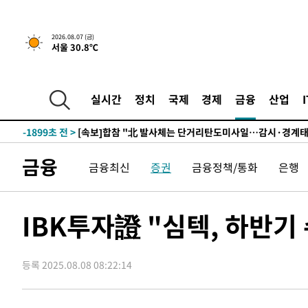
5시간 전 >
내일까지 39도 '펄펄'…기상청 "태풍 지나며 폭염 잠시 꺾인
2026.08.07 (금)
-19389초 전 >
'월드컵 탈락 후폭풍' 축구협회…11시간 걸린 초유의 압
서울 30.8℃
합)
-18825초 전 >
[속보] 뉴욕증시, 혼조 출발…나스닥 0.3%↓, 다우 0.1
-17618초 전 >
축구협회, 15년 전 심판 성 접대 파문에 "현재는 내부 지
실시간
정치
국제
경제
금융
산업
-16303초 전 >
경찰, '홍명보는 2순위' 결론냈던 스포츠윤리센터도 압
-1899초 전 >
[속보]합참 "北 발사체는 단거리탄도미사일…감시·경계태
-1647초 전 >
日방위성, 北이 동해로 쏜 발사체는 탄도미사일 가능성
-77초 전 >
[속보] SKT, 에이닷 서비스 장애 발생…"원인 파악 중"
금융
금융최신
증권
금융정책/통화
은행
8분 전 >
[속보]합참 "북, 동해상으로 미상 발사체 발사"
18분 전 >
'낮 최고 39도' 불볕더위…한밤 열대야도 계속[내일날씨]
IBK투자證 "심텍, 하반
19분 전 >
[속보]7~9일 프로야구 3연전도 폭염 취소…11일 재개
25분 전 >
"韓 외환시장 개입 관측 배경엔 美의 대한국 무역적자 있어"
27분 전 >
'월드컵 탈락 후폭풍' 축구협회…초유의 압수수색에 '충격·당
등록 2025.08.08 08:22:14
30분 전 >
서울 낮 37.9도, 올여름 최고치 경신…영등포 순간 '40도'
37분 전 >
[속보]종합특검, 대검 추가 압수수색…내란 중요임무종사 혐의