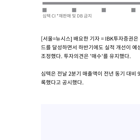
25분 전 >
"韓 외환시장 개입 관측 배경엔 美의 대한국 무역적자 있어"
27분 전 >
'월드컵 탈락 후폭풍' 축구협회…초유의 압수수색에 '충격·당
심텍 CI *재판매 및 DB 금지
30분 전 >
서울 낮 37.9도, 올여름 최고치 경신…영등포 순간 '40도'
37분 전 >
[속보]종합특검, 대검 추가 압수수색…내란 중요임무종사 혐의
1시간 전 >
[속보]코스닥, 800p 회복…0.26% 오른 801.67 마감
[서울=뉴시스] 배요한 기자 = IBK투자증권은
1시간 전 >
[속보]코스피, 301.88포인트(4.58%) 내린 6296.38 마감
드를 달성하면서 하반기에도 실적 개선이 예상
1시간 전 >
[속보]원·달러 환율, 0.7원 내린 1423.8원 마감
조정했다. 투자의견은 '매수'를 유지했다.
2시간 전 >
"여기 떨어졌다"…다누리, 스페이스X 로켓 달 충돌 흔적 포착
3시간 전 >
손흥민, 5경기 연속골 실패…LAFC는 승부차기 끝 과달라하라
심텍은 전날 2분기 매출액이 전년 동기 대비 9
5시간 전 >
내일까지 39도 '펄펄'…기상청 "태풍 지나며 폭염 잠시 꺾인
록했다고 공시했다.