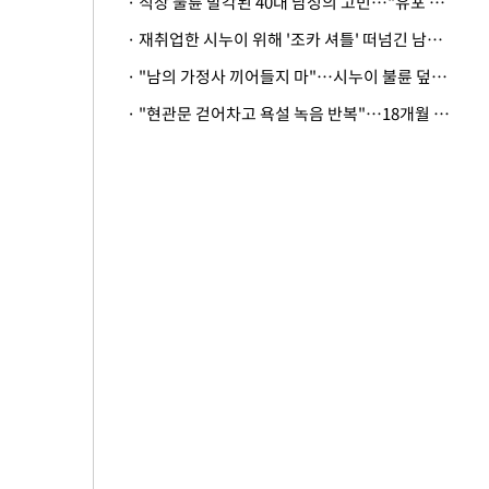
· 직장 불륜 발각된 40대 남성의 고민…"유포 동료 명예훼손·협박죄 고소 가능할까"
· 재취업한 시누이 위해 '조카 셔틀' 떠넘긴 남편…아내 "난 못한다"
· "남의 가정사 끼어들지 마"…시누이 불륜 덮으려는 남편에 억울한 아내
· "현관문 걷어차고 욕설 녹음 반복"…18개월 아기 키우는 집 뒤흔든 '앞집의 비극'