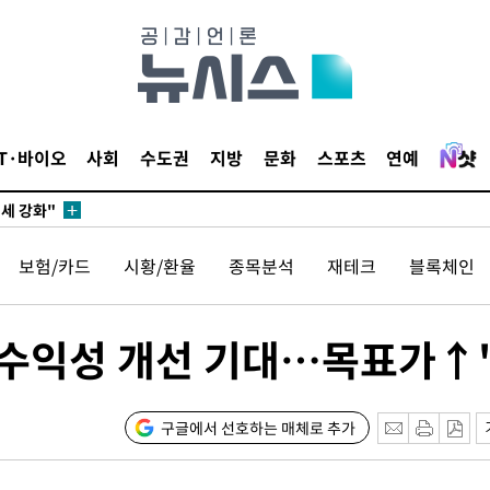
다"
수수색(종
4%↑
침 준수"
IT·바이오
사회
수도권
지방
문화
스포츠
연예
수수색
세 강화"
보험/카드
시황/환율
종목분석
재테크
블록체인
기 수익성 개선 기대…목표가↑
황'
구글에서 선호하는 매체로 추가