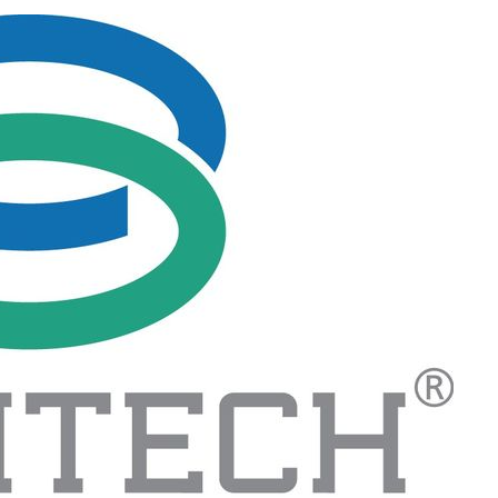
 격파
다"
수수색(종
4%↑
침 준수"
수수색
세 강화"