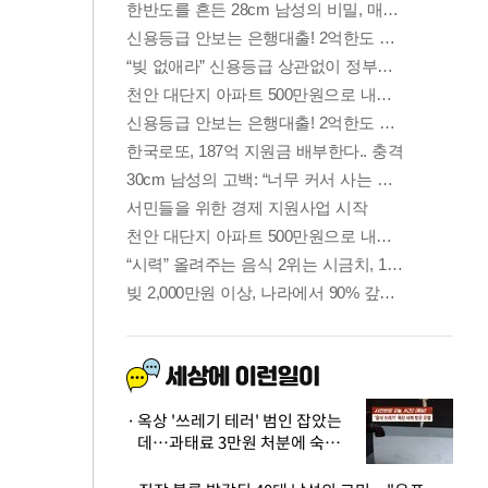
옥상 '쓰레기 테러' 범인 잡았는
데…과태료 3만원 처분에 숙박업
주 허탈