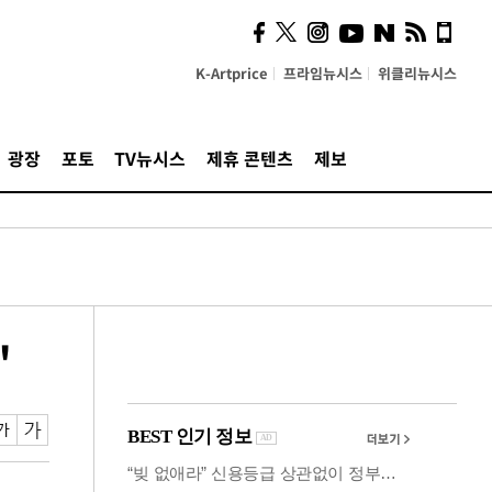
의견, 국토부·LH에 충실히
전달할 것"
K-Artprice
프라임뉴시스
위클리뉴시스
광장
포토
TV뉴시스
제휴 콘텐츠
제보
"