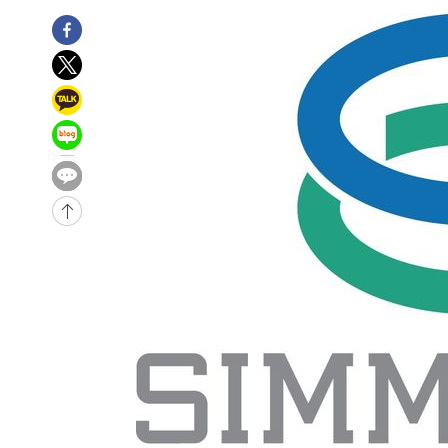
1시간 전 >
[속보]코스닥, 800p 회복…0.26% 오른 801.67 마감
1시간 전 >
[속보]코스피, 301.88포인트(4.58%) 내린 6296.38 마감
1시간 전 >
[속보]원·달러 환율, 0.7원 내린 1423.8원 마감
2시간 전 >
"여기 떨어졌다"…다누리, 스페이스X 로켓 달 충돌 흔적 포착
3시간 전 >
손흥민, 5경기 연속골 실패…LAFC는 승부차기 끝 과달라하라
5시간 전 >
내일까지 39도 '펄펄'…기상청 "태풍 지나며 폭염 잠시 꺾인
-19389초 전 >
'월드컵 탈락 후폭풍' 축구협회…11시간 걸린 초유의 압
합)
-18825초 전 >
[속보] 뉴욕증시, 혼조 출발…나스닥 0.3%↓, 다우 0.1
-17618초 전 >
축구협회, 15년 전 심판 성 접대 파문에 "현재는 내부 지
-16303초 전 >
경찰, '홍명보는 2순위' 결론냈던 스포츠윤리센터도 압
-1899초 전 >
[속보]합참 "北 발사체는 단거리탄도미사일…감시·경계태
-1647초 전 >
日방위성, 北이 동해로 쏜 발사체는 탄도미사일 가능성
-77초 전 >
[속보] SKT, 에이닷 서비스 장애 발생…"원인 파악 중"
8분 전 >
[속보]합참 "북, 동해상으로 미상 발사체 발사"
18분 전 >
'낮 최고 39도' 불볕더위…한밤 열대야도 계속[내일날씨]
19분 전 >
[속보]7~9일 프로야구 3연전도 폭염 취소…11일 재개