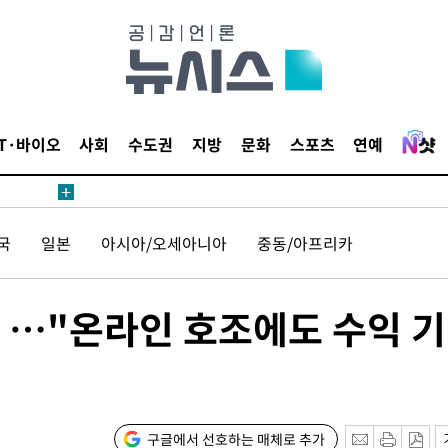
 계속[다음
삼겠다"
안겨드려 죄
IT·바이오
사회
수도권
지방
문화
스포츠
연예
견
국
일본
아시아/오세아니아
중동/아프리카
%↑…"온라인 호조에도 수익 
 계속[다음
삼겠다"
안겨드려 죄
구글에서 선호하는 매체로 추가