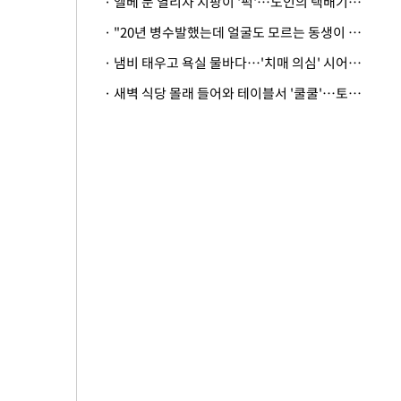
· 엘베 문 열리자 지팡이 '퍽'…노인의 택배기사 폭행 이유
· "20년 병수발했는데 얼굴도 모르는 동생이 유산 절반을"…배다른 형제 상속권 있을까
· 냄비 태우고 욕실 물바다…'치매 의심' 시어머니 검사 권유했다가 '날벼락'
· 새벽 식당 몰래 들어와 테이블서 '쿨쿨'…토사물 남기고 사라진 남성