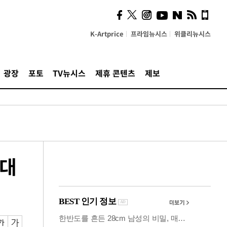
사이 해답 찾았죠"…알을
깨고 나온 '초자아'
K-Artprice
프라임뉴시스
위클리뉴시스
광장
포토
TV뉴시스
제휴 콘텐츠
제보
기대