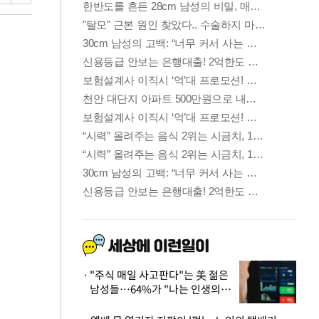
"주식 매일 사고판다"는 美 젊은
남성들…64%가 "나는 인생의
패배자“