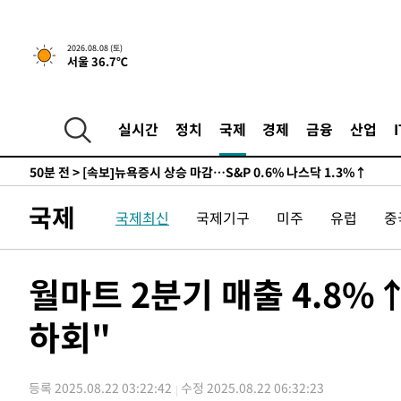
-24082초 전 >
남자 농구, 나고야 아시안게임서 '홈팀' 일본과 한일전
-23458초 전 >
여수 오동도 해상서 모터보트 전복…1명 사망·1명 실종
2026.08.08 (토)
서울 36.7℃
-19685초 전 >
극한폭염 한풀 꺾이지만…'낮 최고 35도' 무더위, 열대야
주 날씨]
-16703초 전 >
축구협회 "압수수색·성접대 논란 사과…쇄신의 기회로 
-15220초 전 >
[속보]'압수수색·성접대 논란' 축구협회 "실망과 걱정 
실시간
정치
국제
경제
금융
산업
송"
-3841초 전 >
'최고 37도' 폭염 지속…강원동해안 최대 150㎜ 비
50분 전 >
[속보]뉴욕증시 상승 마감…S&P 0.6% 나스닥 1.3%↑
-28858초 전 >
백운산서 80년근 천종산삼 9뿌리 발견…감정가 1.3억원
국제
-26568초 전 >
선재도서 해루질 나섰다 실종 60대, 닷새 만에 숨진 채 발
국제최신
국제기구
미주
유럽
중
-24102초 전 >
남자 농구, 나고야 아시안게임서 '홈팀' 일본과 한일전
-23478초 전 >
여수 오동도 해상서 모터보트 전복…1명 사망·1명 실종
월마트 2분기 매출 4.8
-19705초 전 >
극한폭염 한풀 꺾이지만…'낮 최고 35도' 무더위, 열대야
주 날씨]
-16723초 전 >
축구협회 "압수수색·성접대 논란 사과…쇄신의 기회로 
하회"
-15240초 전 >
[속보]'압수수색·성접대 논란' 축구협회 "실망과 걱정 
송"
-3861초 전 >
'최고 37도' 폭염 지속…강원동해안 최대 150㎜ 비
등록 2025.08.22 03:22:42
수정 2025.08.22 06:32:23
50분 전 >
[속보]뉴욕증시 상승 마감…S&P 0.6% 나스닥 1.3%↑