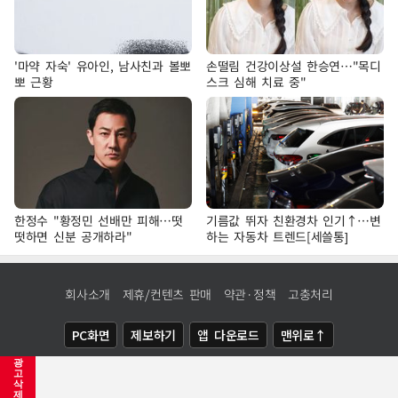
'마약 자숙' 유아인, 남사친과 볼뽀
손떨림 건강이상설 한승연…"목디
뽀 근황
스크 심해 치료 중"
한정수 "황정민 선배만 피해…떳
기름값 뛰자 친환경차 인기↑…변
떳하면 신분 공개하라"
하는 자동차 트렌드[세쓸통]
회사소개
제휴/컨텐츠 판매
약관·정책
고충처리
PC화면
제보하기
앱 다운로드
맨위로↑
광
COPYRIGHTⓒ
NEWSIS
ALL RIGHTS RESERVED.
고
삭
제