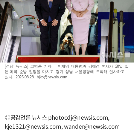
[성남=뉴시스] 고범준 기자 = 이재명 대통령과 김혜경 여사가 28일 일
본·미국 순방 일정을 마치고 경기 성남 서울공항에 도착해 인사하고
있다. 2025.08.28.
bjko@newsis.com
◎공감언론 뉴시스
photocdj@newsis.com
,
kje1321@newsis.com
,
wander@newsis.com