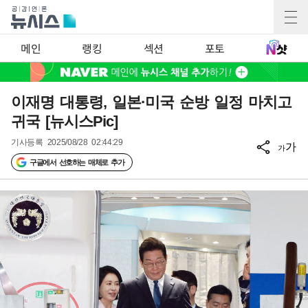
메인
랭킹
섹션
포토
이재명 대통령, 일본·미국 순방 일정 마치고
귀국 [뉴시스Pic]
기사등록
2025/08/28 02:44:29
가
가
구글에서 선호하는 매체로 추가