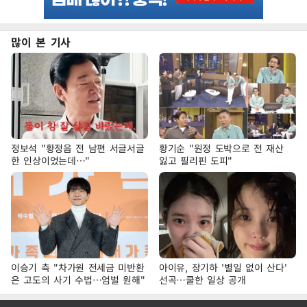
많이 본 기사
정보석 "황정음 전 남편 서글서글
황기순 "원정 도박으로 전 재산
한 인상이었는데…"
잃고 필리핀 도피"
이승기 측 "차가원 전세금 미반환
아이유, 장기하 '별일 없이 산다'
은 고도의 사기 수법…엄벌 원해"
선곡…쿨한 일상 공개