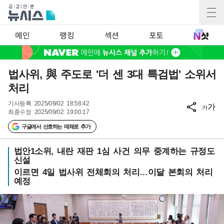
메인
랭킹
섹션
포토
법사위, 與 주도로 '더 센 3대 특검법' 소위서
처리
기사등록
2025/09/02 18:58:42
가
가
최종수정
2025/09/02 19:00:17
구글에서 선호하는 매체로 추가
법안1소위, 내란 재판 1심 사건 의무 중계하는 규정도
신설
이르면 4일 법사위 전체회의 처리…이달 본회의 처리
예정