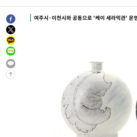
-9178초 전 >
[속보]종합특검, '관저이전 봐주기 감사' 유병호 구속기소
-5778초 전 >
민주 콩고 에볼라환자 4천명 돌파, 4053명 발생 1850명 사망
여주시·이천시와 공동으로 '케이 세라믹관' 운
-5028초 전 >
[속보]'300억원대 사기 혐의' 차가원 대표 구속 송치
-4222초 전 >
"미 전국적 살모네라 식중독 원인은 멕시코산 할라피뇨"-- CDC
-2735초 전 >
[속보]경찰·노동부, HL만도 평택사업장 끼임 사망 관련 압수수
-31542초 전 >
낮 최고 37도 찜통더위…곳곳 소나기·강원 많은 비[내일날씨]
-29848초 전 >
SK하이닉스, 용인·청주 팹에 54조 투자…"AI 메모리 수요 선
응"
-26704초 전 >
여자배구 이재영·이다영 자매, 아제르바이잔 투란VC 입단
-25957초 전 >
외국인 심판 성 접대 7경기 들여다보니…한국 축구 '5승 2무'
-25691초 전 >
[속보]코스닥, 2.86포인트(0.36%) 내린 798.81마감
-25644초 전 >
[속보]코스피, 6200선 약보합…0.60% 내린 6258.77에 마쳐
-25624초 전 >
[속보]원·달러 환율, 7.7원 내린 1416.1원 마감
-25513초 전 >
[속보] 노원서 40.1도 관측…서울, 2018년 이후 첫 40도
-22603초 전 >
[속보]종합특검, '계엄 수용공간 확보' 신용해 前교정본부장 기
-21476초 전 >
외신들도 주목한 韓축구 파문…"국민적 공분에 수사 재개"
-21447초 전 >
11시간 압수수색에 성접대 파문까지…'쑥대밭' 된 축구협회