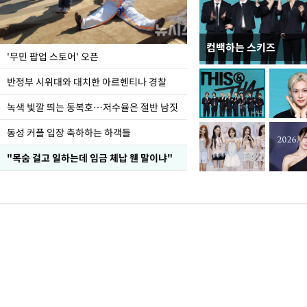
컴백하는 스키즈
지석천 뒤덮은 개구리
'무민 팝업 스토어' 오픈
반정부 시위대와 대치한 아르헨티나 경찰
녹색 빛깔 띄는 동복호…저수율은 절반 남짓
동성 커플 입장 축하하는 하객들
"목숨 걸고 일하는데 임금 체납 웬 말이냐"