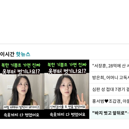
이시간
핫뉴스
"서장훈, 28억에 산
방은희, 어머니 고독사
심판 성 접대 7경기 
홍서범♥조갑경, 아들
"바지 벗고 앞뒤로"