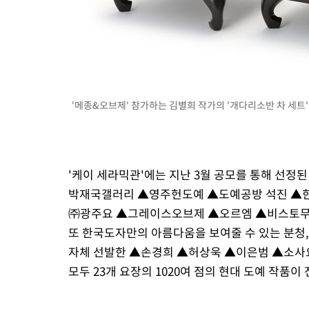
'메종&오브제' 참가하는 김별희 작가의 '개다리소반 차 세트'
'케이 세라믹관'에는 지난 3월 공모를 통해 선
박재국갤러리 ▲영주헌도예 ▲도예공방 석진 ▲한울디
㈜광주요 ▲그레이스오브제 ▲오르엠 ▲비스토무스 ▲
또 한국도자만의 아름다움을 보여줄 수 있는 분청,
자체 선발한 ▲손경희 ▲허상욱 ▲이은범 ▲소사
모두 23개 요장의 1020여 점의 현대 도예 작품이