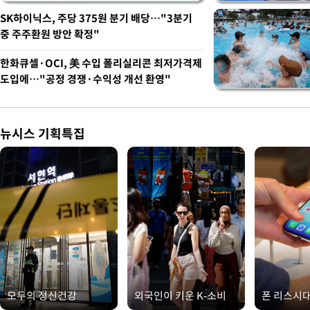
SK하이닉스, 주당 375원 분기 배당…"3분기
중 주주환원 방안 확정"
한화큐셀·OCI, 美 수입 폴리실리콘 최저가격제
도입에…"공정 경쟁·수익성 개선 환영"
뉴시스 기획특집
모두의 정신건강
외국인이 키운 K-소비
폰 리스시