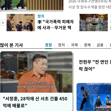
2026 국제축구연맹(FIFA
사상 첫 압수수색을 받은 
거지면서 그야말로 쑥대밭이 
정치
심판 성 접대 파문까지 파
李 "국가폭력 피해자
돌이킬 수 없는 지경까지 이르
에 사과…무거운 책
홍명보 전 감독을 국가대표
도
임감"
많이 본 기사
종합
정치
국제
경제
금융
전현무 "전 연인
락 끊어"
"서장훈, 28억에 산 서초 건물 450
억에 매물로"