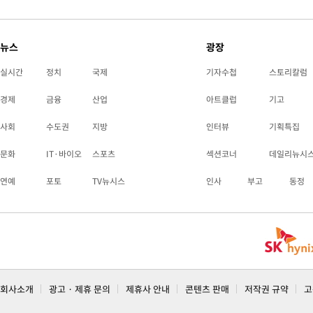
뉴스
광장
실시간
정치
국제
기자수첩
스토리칼럼
경제
금융
산업
아트클럽
기고
사회
수도권
지방
인터뷰
기획특집
문화
IT·바이오
스포츠
섹션코너
데일리뉴시
연예
포토
TV뉴시스
인사
부고
동정
회사소개
광고 · 제휴 문의
제휴사 안내
콘텐츠 판매
저작권 규약
고