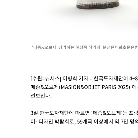
-20469초 전 >
[속보]규제합리화위원회 부위원장에 김태유 서울대 공대 교수
병태 후임
-16827초 전 >
[속보]국힘 윤리위, '돌려차기 발언' 진종오·서범수 징계 절차 
-12152초 전 >
[속보] 7월 중국 수출 23.9%↑ 수입 27.5%↑…무역총액
25.3%↑
-9312초 전 >
[속보]'채상병 순직 책임' 임성근, 항소심도 징역 3년
-9178초 전 >
[속보]종합특검, '관저이전 봐주기 감사' 유병호 구속기소
'메종&오브제' 참가하는 허상욱 작가의 '분청은채화초문은병'
-5778초 전 >
민주 콩고 에볼라환자 4천명 돌파, 4053명 발생 1850명 사망
-5028초 전 >
[속보]'300억원대 사기 혐의' 차가원 대표 구속 송치
-4222초 전 >
"미 전국적 살모네라 식중독 원인은 멕시코산 할라피뇨"-- CDC
-2735초 전 >
[속보]경찰·노동부, HL만도 평택사업장 끼임 사망 관련 압수수
[수원=뉴시스] 이병희 기자 = 한국도자재단이 4~
메종&오브제(MASION&OBJET PARIS 202
선보인다.
3일 한국도자재단에 따르면 '메종&오브제'는 프
어·디자인 박람회로, 59개국 이상에서 약 7만 