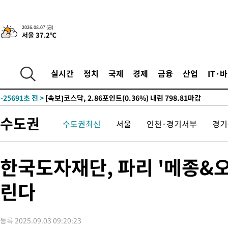
-2735초 전 >
[속보]경찰·노동부, HL만도 평택사업장 끼임 사망 관련 압수수
-31542초 전 >
낮 최고 37도 찜통더위…곳곳 소나기·강원 많은 비[내일날씨]
2026.08.07 (금)
서울 37.2℃
-29848초 전 >
SK하이닉스, 용인·청주 팹에 54조 투자…"AI 메모리 수요 선
응"
-26704초 전 >
여자배구 이재영·이다영 자매, 아제르바이잔 투란VC 입단
-25957초 전 >
외국인 심판 성 접대 7경기 들여다보니…한국 축구 '5승 2무'
실시간
정치
국제
경제
금융
산업
IT·
-25691초 전 >
[속보]코스닥, 2.86포인트(0.36%) 내린 798.81마감
-25644초 전 >
[속보]코스피, 6200선 약보합…0.60% 내린 6258.77에 마쳐
-25624초 전 >
[속보]원·달러 환율, 7.7원 내린 1416.1원 마감
수도권
수도권최신
서울
인천·경기서부
경기
-25513초 전 >
[속보] 노원서 40.1도 관측…서울, 2018년 이후 첫 40도
-22603초 전 >
[속보]종합특검, '계엄 수용공간 확보' 신용해 前교정본부장 기
-21476초 전 >
외신들도 주목한 韓축구 파문…"국민적 공분에 수사 재개"
한국도자재단, 파리 '메종&오
-21447초 전 >
11시간 압수수색에 성접대 파문까지…'쑥대밭' 된 축구협회
린다
-20469초 전 >
[속보]규제합리화위원회 부위원장에 김태유 서울대 공대 교수
병태 후임
-16827초 전 >
[속보]국힘 윤리위, '돌려차기 발언' 진종오·서범수 징계 절차 
-12152초 전 >
[속보] 7월 중국 수출 23.9%↑ 수입 27.5%↑…무역총액
등록 2025.09.03 09:20:23
25.3%↑
-9312초 전 >
[속보]'채상병 순직 책임' 임성근, 항소심도 징역 3년