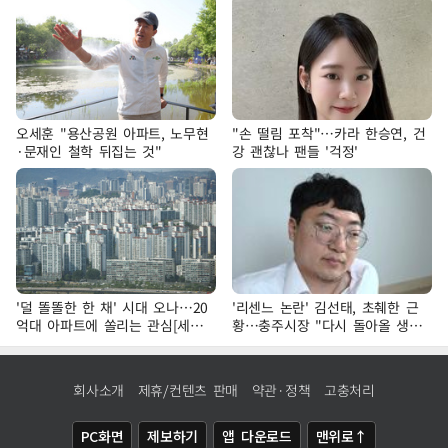
오세훈 "용산공원 아파트, 노무현
"손 떨림 포착"…카라 한승연, 건
·문재인 철학 뒤집는 것"
강 괜찮나 팬들 '걱정'
'덜 똘똘한 한 채' 시대 오나…20
'리센느 논란' 김선태, 초췌한 근
억대 아파트에 쏠리는 관심[세제
황…충주시장 "다시 돌아올 생
개편, 그 이후②]
각?"
회사소개
제휴/컨텐츠 판매
약관·정책
고충처리
PC화면
제보하기
앱 다운로드
맨위로↑