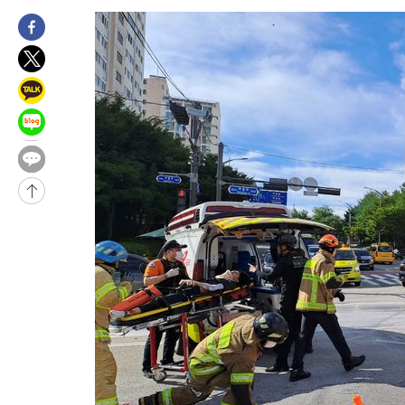
20분 전 >
[속보]'전장연 시위' 1호선 용산역 상행선 무정차 통과 종료
45분 전 >
[속보]코스닥 지수 5%대 급등에 '매수 사이드카' 발동
1시간 전 >
[속보]원·달러 환율, 오전 9시 1410.3원
1시간 전 >
[속보]코스닥, 8.85포인트(1.11%) 오른 807.66 개장
1시간 전 >
[속보]코스피, 47.56포인트(0.76%) 오른 6306.33 개장
2시간 전 >
[속보]지하철 1호선 상행선 용산역 무정차 통과…"집회·시위"
2시간 전 >
'낮 최고 34도' 전국 더위 지속…강원·경상권 오전 비
-27727초 전 >
[단독]체온 40.6도 쓰러진 해명…"엄살"이라며 훈련강요
-26735초 전 >
[속보]강훈식 "충청권 246조·영남권 107조 투자 프로젝트 올
수"
-26382초 전 >
[속보]강훈식 "반도체 함께 성장 프로젝트 10년간 1조원 규모 
진…상생무역금융 5조 공급"
-25934초 전 >
[속보]강훈식 "연내 메가특구특별법 제정 추진…인허가·환경
평가 단축"
-24302초 전 >
[속보]경찰, '내부 비리' 자진신고자 징계 감면…포상금 1억으
대
-23546초 전 >
누그러진 극한 폭염…'낮 최고 34도' 무더위는 이어져[내일날씨
-20137초 전 >
제주 골프장서 멧돼지 출현 결국 사살…'이용객 대피'
-17955초 전 >
[속보]원·달러 환율, 2.3원 오른 1418.4원 마감
-17799초 전 >
[속보]코스피, 40.89포인트(0.65%) 오른 6299.66 마감