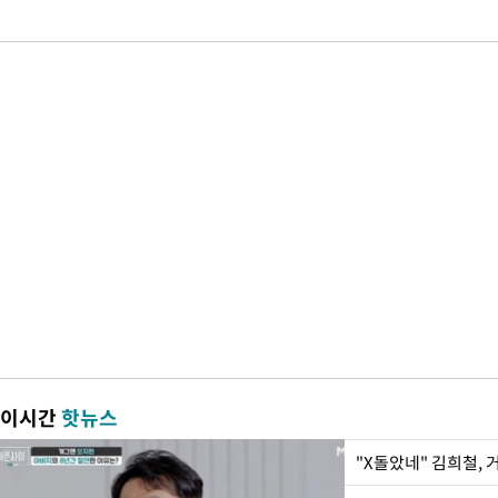
이시간
핫뉴스
"X돌았네" 김희철,