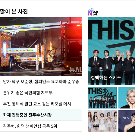
많이 본 사진
컴백하는 스키즈
한-미, UFS연합연습 1
남자 탁구 오준성, 챔피언스 요코하마 준우승
분위기 좋은 국민의힘 지도부
부친 장례식 열린 묘소 걷는 리오넬 메시
화재 진행중인 전주수산시장
김주형, 윈덤 챔피언십 공동 5위