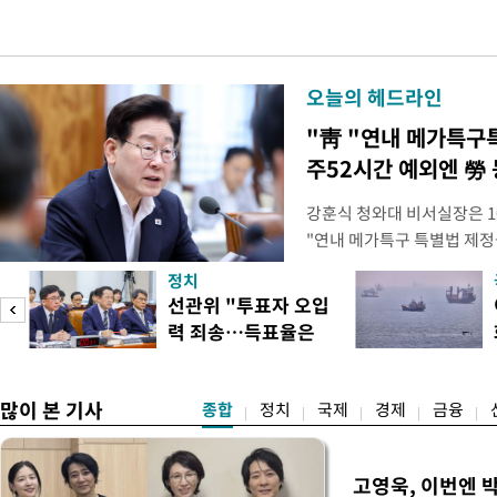
오늘의 헤드라인
"靑 "연내 메가특구
주52시간 예외엔 勞 
강훈식 청와대 비서실장은 1
"연내 메가특구 특별법 제정
향평가 등을 단축하고 전력, 
정치
교육 등 정주 여건을 신속하
선관위 "투표자 오입
실장은 이날 오후 청와대 춘
력 죄송…득표율은
프로젝트가 과감한 규제 혁신
정확"
많이 본 기사
종합
정치
국제
경제
금융
고영욱, 이번엔 