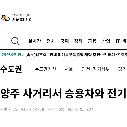
2026.08.10 (월)
서울 31.6℃
2시간 전 >
'낮 최고 34도' 전국 더위 지속…강원·경상권 오전 비
-27727초 전 >
[단독]체온 40.6도 쓰러진 해명…"엄살"이라며 훈련강요
-26735초 전 >
[속보]강훈식 "충청권 246조·영남권 107조 투자 프로젝트 올
실시간
정치
국제
경제
금융
산업
IT·
수"
-26382초 전 >
[속보]강훈식 "반도체 함께 성장 프로젝트 10년간 1조원 규모 
진…상생무역금융 5조 공급"
-25934초 전 >
[속보]강훈식 "연내 메가특구특별법 제정 추진…인허가·환경
평가 단축"
-24302초 전 >
[속보]경찰, '내부 비리' 자진신고자 징계 감면…포상금 1억으
수도권
수도권최신
서울
인천·경기서부
경기
대
-23546초 전 >
누그러진 극한 폭염…'낮 최고 34도' 무더위는 이어져[내일날씨
-20137초 전 >
제주 골프장서 멧돼지 출현 결국 사살…'이용객 대피'
-17955초 전 >
[속보]원·달러 환율, 2.3원 오른 1418.4원 마감
양주 사거리서 승용차와 전기
-17799초 전 >
[속보]코스피, 40.89포인트(0.65%) 오른 6299.66 마감
-17785초 전 >
[속보]코스닥, 55.66포인트(6.97%) 오른 854.47 마감
등록 2025.09.03 17:49:40
수정 2025.09.03 19:56:24
-14492초 전 >
대포통장 107개로 불법도박 수익 5062억 세탁…19명 검거
-12969초 전 >
[속보]이 대통령 "2028년 중순까지 광주 군공항 기능 다른 군
으로 임시 배치해 산단 조기 착공"
-10119초 전 >
포항스틸야드 관중석 천장 석재 낙하…K리그 전구장 긴급 점검