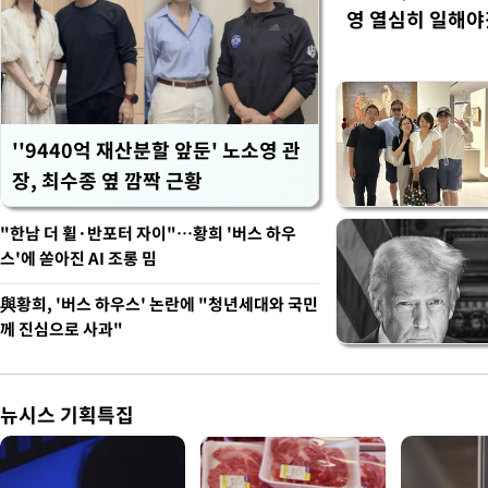
영 열심히 일해야
''9440억 재산분할 앞둔' 노소영 관
장, 최수종 옆 깜짝 근황
"한남 더 휠·반포터 자이"…황희 '버스 하우
스'에 쏟아진 AI 조롱 밈
與황희, '버스 하우스' 논란에 "청년세대와 국민
께 진심으로 사과"
뉴시스 기획특집