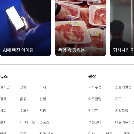
AI에 빠진 아이들
폭염 속 경제는
형사사법 
뉴스
광장
실시간
정치
국제
기자수첩
스토리칼럼
경제
금융
산업
아트클럽
기고
사회
수도권
지방
인터뷰
기획특집
문화
IT·바이오
스포츠
섹션코너
데일리뉴시
연예
포토
TV뉴시스
인사
부고
동정