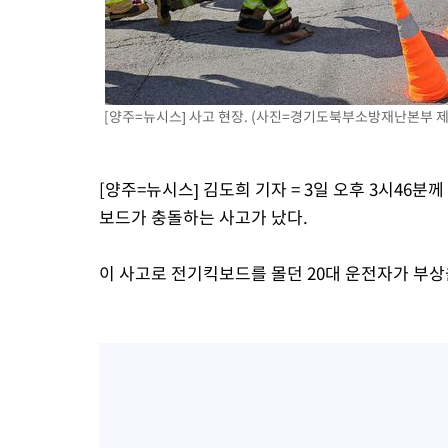
-17785초 전 >
[속보]코스닥, 55.66포인트(6.97%) 오른 854.47 마감
-14492초 전 >
대포통장 107개로 불법도박 수익 5062억 세탁…19명 검거
-12969초 전 >
[속보]이 대통령 "2028년 중순까지 광주 군공항 기능 다른 군
으로 임시 배치해 산단 조기 착공"
-10119초 전 >
포항스틸야드 관중석 천장 석재 낙하…K리그 전구장 긴급 점검
[양주=뉴시스] 사고 현장. (사진=경기도북부소방재난본부 제공)
20분 전 >
[속보]'전장연 시위' 1호선 용산역 상행선 무정차 통과 종료
45분 전 >
[속보]코스닥 지수 5%대 급등에 '매수 사이드카' 발동
[양주=뉴시스] 김도희 기자 = 3일 오후 3시46
1시간 전 >
[속보]원·달러 환율, 오전 9시 1410.3원
보드가 충돌하는 사고가 났다.
1시간 전 >
[속보]코스닥, 8.85포인트(1.11%) 오른 807.66 개장
1시간 전 >
[속보]코스피, 47.56포인트(0.76%) 오른 6306.33 개장
이 사고로 전기킥보드를 몰던 20대 운전자가 부상
2시간 전 >
[속보]지하철 1호선 상행선 용산역 무정차 통과…"집회·시위"
2시간 전 >
'낮 최고 34도' 전국 더위 지속…강원·경상권 오전 비