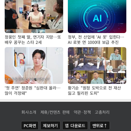
정웅인 첫째 딸, 연기자 지망…또
정부, 전 산업에 'AI 옷' 입힌다…
배우 꿈꾸는 스타 2세
AI 로봇 연 1000대 보급 추진
'첫 주연' 정준원 "심판대 올라…
황기순 "원정 도박으로 전 재산
많이 걱정돼"
잃고 필리핀 도피"
회사소개
제휴/컨텐츠 판매
약관·정책
고충처리
PC화면
제보하기
앱 다운로드
맨위로↑