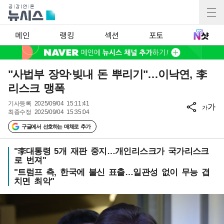
메인
랭킹
섹션
포토
"사법부 장악·빚내 돈 뿌리기"…이낙연, 李
리스크 맹폭
기사등록
2025/09/04 15:11:41
가
가
최종수정
2025/09/04 15:35:04
구글에서 선호하는 매체로 추가
"李대통령 5개 재판 중지…개인리스크가 국가리스크
로 번져"
"트럼프 측, 한국에 불신 표출…일관성 없이 무능 겹
치면 최악"