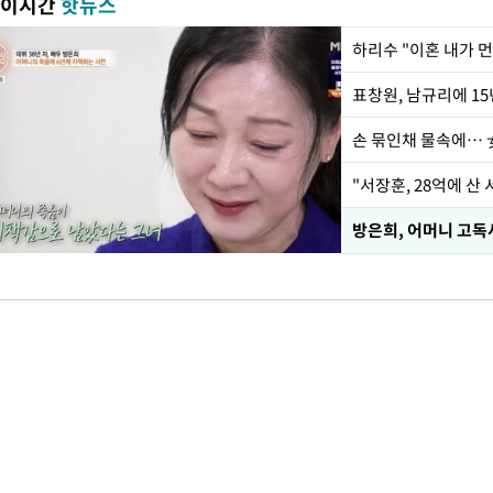
이시간
핫뉴스
하리수 "이혼 내가 
손 묶인채 물속에… 女
"서장훈, 28억에 산
방은희, 어머니 고독