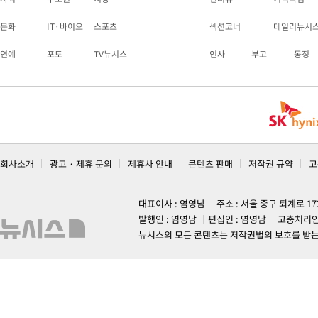
문화
IT·바이오
스포츠
섹션코너
데일리뉴시
연예
포토
TV뉴시스
인사
부고
동정
회사소개
광고 · 제휴 문의
제휴사 안내
콘텐츠 판매
저작권 규약
고
대표이사 : 염영남
주소 : 서울 중구 퇴계로 1
발행인 : 염영남
편집인 : 염영남
고충처리인
뉴시스의 모든 콘텐츠는 저작권법의 보호를 받는 바, 무