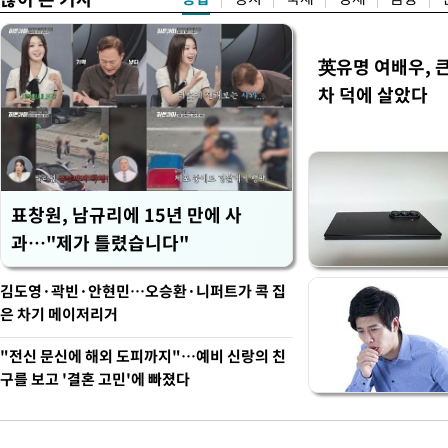
英유명 여배우, 
차 덕에 살았다
표창원, 남규리에 15년 만에 사
과…"제가 틀렸습니다"
김도영·곽빈·안현민…오승환·니퍼트가 콕 집
은 차기 메이저리거
"전신 문신에 해외 도피까지"…예비 신랑의 친
구를 보고 '결혼 고민'에 빠졌다