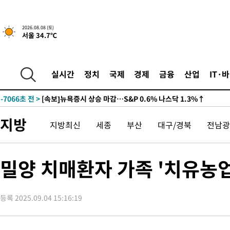
-7066초 전 >
[속보]뉴욕증시 상승 마감…S&P 0.6% 나스닥 1.3%↑
-29784초 전 >
극한폭염 한풀 꺾이지만…'낮 최고 35도' 무더위, 열대야 계속
2026.08.08 (토)
서울 34.7℃
주 날씨]
-26802초 전 >
축구협회 "압수수색·성접대 논란 사과…쇄신의 기회로 삼겠다
-25319초 전 >
[속보]'압수수색·성접대 논란' 축구협회 "실망과 걱정 안겨드려
송"
-13940초 전 >
'최고 37도' 폭염 지속…강원동해안 최대 150㎜ 비
실시간
정치
국제
경제
금융
산업
IT·
-7066초 전 >
[속보]뉴욕증시 상승 마감…S&P 0.6% 나스닥 1.3%↑
-29784초 전 >
극한폭염 한풀 꺾이지만…'낮 최고 35도' 무더위, 열대야 계속
주 날씨]
-26802초 전 >
축구협회 "압수수색·성접대 논란 사과…쇄신의 기회로 삼겠다
지방
지방최신
세종
부산
대구/경북
전남광
-25319초 전 >
[속보]'압수수색·성접대 논란' 축구협회 "실망과 걱정 안겨드려
송"
-13940초 전 >
'최고 37도' 폭염 지속…강원동해안 최대 150㎜ 비
-7066초 전 >
[속보]뉴욕증시 상승 마감…S&P 0.6% 나스닥 1.3%↑
밀양 치매환자 가족 '치유농
등록 2025.09.04 15:16:19