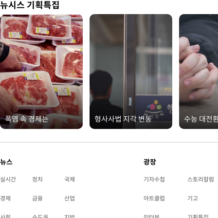
뉴시스 기획특집
폭염 속 경제는
형사사법 지각 변동
수능 대전
뉴스
광장
실시간
정치
국제
기자수첩
스토리칼럼
경제
금융
산업
아트클럽
기고
사회
수도권
지방
인터뷰
기획특집