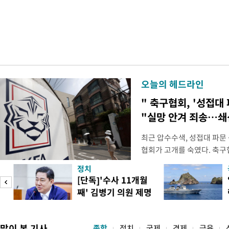
오늘의 헤드라인
" 축구협회, '성접대 
"실망 안겨 죄송…
최근 압수수색, 성접대 파문
협회가 고개를 숙였다. 축구협
관계자 여러분께 드리는 글
정치
다. 축구협회는 최근 2026 
[단독]'수사 11개월
컵 조별리그 탈락과 관련해
째' 김병기 의원 제명
회에서 질타를 받은 데 이어,
청원글
많이 본 기사
종합
정치
국제
경제
금융