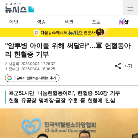
메인
랭킹
섹션
포토
"암투병 아이들 위해 써달라"…軍 헌혈동아
리 헌혈증 기부
기사등록
2025/09/04 17:26:37
가
가
최종수정
2025/09/04 18:36:25
구글에서 선호하는 매체로 추가
육군51사단 '나눔헌혈동아리', 헌혈증 510장 기부
헌혈 유공장 명예장·금장 수훈 등 헌혈에 진심