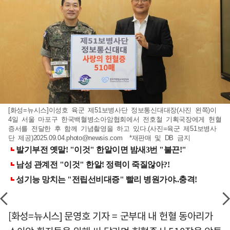
[화성=뉴시스]이성호 육군 제51보병사단 정보통신대대장(사진 왼쪽)이
4일 서울 마포구 한국백혈병소아암협회에서 전호철 기획국장에게 헌혈
증서를 전달한 후 함께 기념촬영을 하고 있다.(사진=육군 제51보병사
단 제공)
2025.09.04.photo@newsis.com
*재판매 및 DB 금지
[화성=뉴시스] 문영호 기자 = 군부대 내 헌혈 동아리가