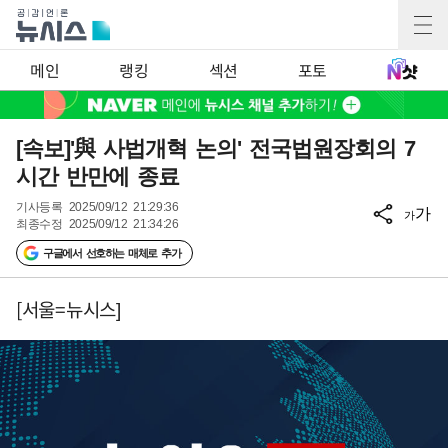
메인
랭킹
섹션
포토
[속보]'與 사법개혁 논의' 전국법원장회의 7
시간 반만에 종료
기사등록
2025/09/12 21:29:36
가
가
최종수정
2025/09/12 21:34:26
구글에서 선호하는 매체로 추가
[서울=뉴시스]