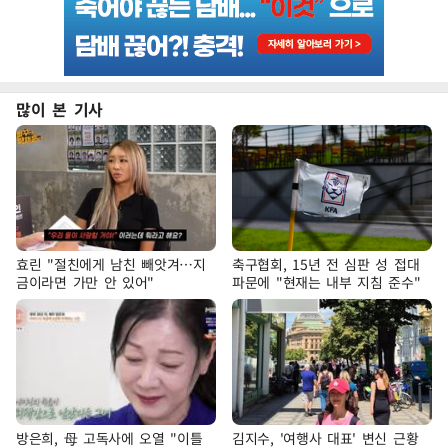
많이 본 기사
효린 "절친에게 남친 빼앗겨…지
축구협회, 15년 전 심판 성 접대
금이라면 가만 안 있어"
파문에 "현재는 내부 지침 준수"
방은희, 母 고독사에 오열 "이틀
김지수, '여행사 대표' 변신 근황