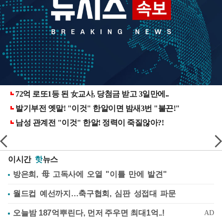
이시간
핫
뉴스
방은희, 母 고독사에 오열 "이틀 만에 발견"
월드컵 예선까지…축구협회, 심판 성접대 파문