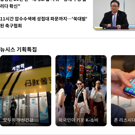
리다 확신"
11시간 압수수색에 성접대 파문까지…'쑥대밭'
된 축구협회
뉴시스 기획특집
모두의 정신건강
외국인이 키운 K-소비
폰 리스시