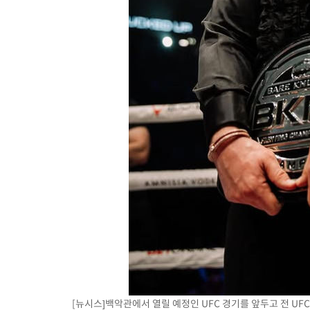
응"
30분 전 >
여자배구 이재영·이다영 자매, 아제르바이잔 투란VC 입단
43분 전 >
외국인 심판 성 접대 7경기 들여다보니…한국 축구 '5승 2무'
47분 전 >
[속보]코스닥, 2.86포인트(0.36%) 내린 798.81마감
48분 전 >
[속보]코스피, 6200선 약보합…0.60% 내린 6258.77에 마쳐
48분 전 >
[속보]원·달러 환율, 7.7원 내린 1416.1원 마감
50분 전 >
[속보] 노원서 40.1도 관측…서울, 2018년 이후 첫 40도
1시간 전 >
[속보]종합특검, '계엄 수용공간 확보' 신용해 前교정본부장 기소
1시간 전 >
외신들도 주목한 韓축구 파문…"국민적 공분에 수사 재개"
1시간 전 >
11시간 압수수색에 성접대 파문까지…'쑥대밭' 된 축구협회
2시간 전 >
[속보]규제합리화위원회 부위원장에 김태유 서울대 공대 교수…이
후임
[뉴시스]백악관에서 열릴 예정인 UFC 경기를 앞두고 전 U