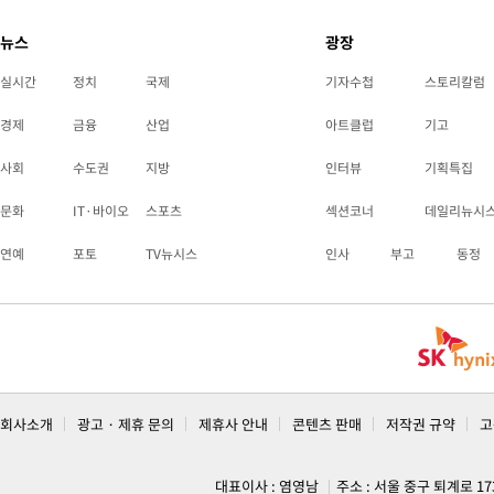
뉴스
광장
실시간
정치
국제
기자수첩
스토리칼럼
경제
금융
산업
아트클럽
기고
사회
수도권
지방
인터뷰
기획특집
문화
IT·바이오
스포츠
섹션코너
데일리뉴시
연예
포토
TV뉴시스
인사
부고
동정
회사소개
광고 · 제휴 문의
제휴사 안내
콘텐츠 판매
저작권 규약
고
대표이사 : 염영남
주소 : 서울 중구 퇴계로 1