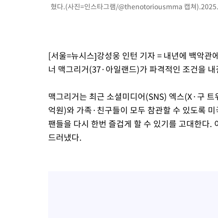
혔다.(사진=인스타그램/@thenotoriousmma 캡쳐).2025.
[서울=뉴시스]강성웅 인턴 기자 = 내년에 백악관에
너 맥그리거(37·아일랜드)가 파격적인 조건을 내
맥그리거는 최근 소셜미디어(SNS) 엑스(X·구 트
억원)와 가족·친구들이 모두 참관할 수 있도록 미국
팬들을 다시 한번 즐겁게 할 수 있기를 고대한다.
드러냈다.