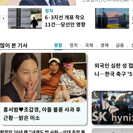
안'을 전면 재검토 할 것을 
정치
들과의 상황 점검 회의에서 I
6·3지선 개표 착오
지법안을 둘러싼 투자자들의 
11건…당선인 영향
았다. 이 자리에서 이 대통령
도
없어
많이 본 기사
종합
정치
국제
경제
금융
외국인 심판 성 
니…한국 축구 '5
홍서범♥조갑경, 아들 불륜 사과 후
근황…밝은 미소
황정민 20년 팬 "내게도 밥 사줘…상대 주장 틀