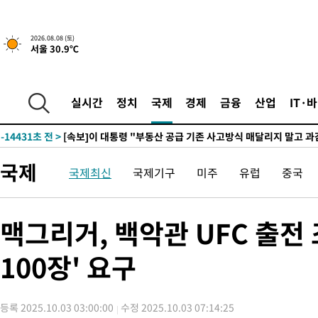
2시간 전 >
[속보]규제합리화위원회 부위원장에 김태유 서울대 공대 교수…이
2026.08.08 (토)
서울 30.9℃
후임
-21981초 전 >
이강인, 폭염 속 AT마드리드 첫 훈련…80명 식사 대접까지(종
-19120초 전 >
미 사업체 일자리, 7월에 2.3만개 순감하고 그 전 2개월 10.3
하향수정 (2보)
-18568초 전 >
[속보] 미 사업체, 일자리 7월에 2.3만 개 줄어…실업률은 4.1
실시간
정치
국제
경제
금융
산업
IT·
↓
-14431초 전 >
[속보]이 대통령 "부동산 공급 기존 사고방식 매달리지 말고 
실천"
-13516초 전 >
이란, "오만과 '중앙 단일 루트' 합의…북쪽 인바운드·남쪽 아
운드는 임시"
-5084초 전 >
"낮 기온 소폭 하락"…수도권 폭염중대경보, 폭염경보로 하향
국제
국제최신
국제기구
미주
유럽
중국
-5048초 전 >
[속보]이 대통령, '호우피해' 안동·의성 관할 4개 면 특별재난지
포
-5011초 전 >
[단독]중수청 지원 검사들, 정원 초과 시 낮은 계급 임용…희망지
갈 수도
-2982초 전 >
낮 최고 37도 찜통더위…곳곳 소나기·강원 많은 비[내일날씨]
맥그리거, 백악관 UFC 출전 
-1288초 전 >
SK하이닉스, 용인·청주 팹에 54조 투자…"AI 메모리 수요 선제
응"
100장' 요구
30분 전 >
여자배구 이재영·이다영 자매, 아제르바이잔 투란VC 입단
43분 전 >
외국인 심판 성 접대 7경기 들여다보니…한국 축구 '5승 2무'
47분 전 >
[속보]코스닥, 2.86포인트(0.36%) 내린 798.81마감
등록 2025.10.03 03:00:00
수정 2025.10.03 07:14:25
48분 전 >
[속보]코스피, 6200선 약보합…0.60% 내린 6258.77에 마쳐