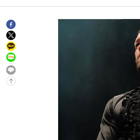
48분 전 >
[속보]원·달러 환율, 7.7원 내린 1416.1원 마감
50분 전 >
[속보] 노원서 40.1도 관측…서울, 2018년 이후 첫 40도
1시간 전 >
[속보]종합특검, '계엄 수용공간 확보' 신용해 前교정본부장 기소
1시간 전 >
외신들도 주목한 韓축구 파문…"국민적 공분에 수사 재개"
1시간 전 >
11시간 압수수색에 성접대 파문까지…'쑥대밭' 된 축구협회
2시간 전 >
[속보]규제합리화위원회 부위원장에 김태유 서울대 공대 교수…이
후임
-21981초 전 >
이강인, 폭염 속 AT마드리드 첫 훈련…80명 식사 대접까지(종
-19120초 전 >
미 사업체 일자리, 7월에 2.3만개 순감하고 그 전 2개월 10.3
하향수정 (2보)
-18568초 전 >
[속보] 미 사업체, 일자리 7월에 2.3만 개 줄어…실업률은 4.1
↓
-14431초 전 >
[속보]이 대통령 "부동산 공급 기존 사고방식 매달리지 말고 
실천"
-13516초 전 >
이란, "오만과 '중앙 단일 루트' 합의…북쪽 인바운드·남쪽 아
운드는 임시"
-5084초 전 >
"낮 기온 소폭 하락"…수도권 폭염중대경보, 폭염경보로 하향
-5048초 전 >
[속보]이 대통령, '호우피해' 안동·의성 관할 4개 면 특별재난지
포
-5011초 전 >
[단독]중수청 지원 검사들, 정원 초과 시 낮은 계급 임용…희망지
갈 수도
-2982초 전 >
낮 최고 37도 찜통더위…곳곳 소나기·강원 많은 비[내일날씨]
-1288초 전 >
SK하이닉스, 용인·청주 팹에 54조 투자…"AI 메모리 수요 선제