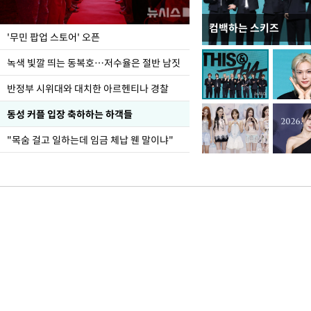
컴백하는 스키즈
지석천 뒤덮은 개구리
'무민 팝업 스토어' 오픈
녹색 빛깔 띄는 동복호…저수율은 절반 남짓
반정부 시위대와 대치한 아르헨티나 경찰
동성 커플 입장 축하하는 하객들
"목숨 걸고 일하는데 임금 체납 웬 말이냐"