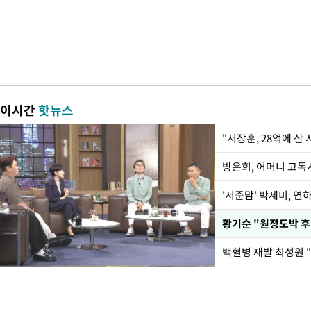
이시간
핫뉴스
"서장훈, 28억에 산
방은희, 어머니 고독사
'서준맘' 박세미, 연
황기순 "원정도박 후
백혈병 재발 최성원 