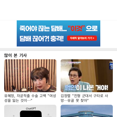
많이 본 기사
유혜정, 자궁적출 수술 고백 "여성
김정렬 "친형 군대서 구타로 사
성을 잃는 것이…"
망…유골 못 찾아"