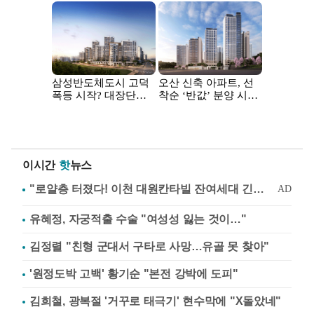
이시간
핫
뉴스
유혜정, 자궁적출 수술 "여성성 잃는 것이…"
김정렬 "친형 군대서 구타로 사망…유골 못 찾아"
'원정도박 고백' 황기순 "본전 강박에 도피"
김희철, 광복절 '거꾸로 태극기' 현수막에 "X돌았네"