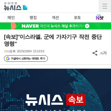
메인
랭킹
섹션
포토
[속보]"이스라엘, 군에 가자기구 작전 중단
명령"
기사등록
2025/10/04 10:10:53
가
가
구글에서 선호하는 매체로 추가