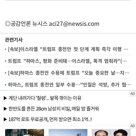
◎공감언론 뉴시스
aci27@newsis.com
관련기사
[속보]이스라엘 "트럼프 종전안 첫 단계 계획 즉각 이행 준비"
트럼프 "하마스, 평화 준비돼…이스라엘, 폭격 멈춰라"(종합 2보)
[속보]하마스 종전안 수용에 트럼프 "오늘 중요한 날…지켜볼 것"
하마스, 트럼프 종전안 일부 수용…"인질은 석방, 추가 협상 필요"(종합)