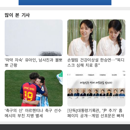
많이 본 기사
'마약 자숙' 유아인, 남사친과 볼뽀
손떨림 건강이상설 한승연…"목디
뽀 근황
스크 심해 치료 중"
‘축구의 신’ 아르헨티나 축구 선수
[단독]대통령기록관, '尹 추가' 홈
메시의 부친 지병 별세
페이지 공개…계엄 선포문은 빠져