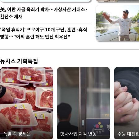
美, 이란 자금 옥죄기 박차…가상자산 거래소·
환전소 제재
'폭염 휴식기' 프로야구 10개 구단, 훈련·휴식
병행…"야외 훈련 해도 안전 최우선"
뉴시스 기획특집
폭염 속 경제는
형사사법 지각 변동
수능 대전