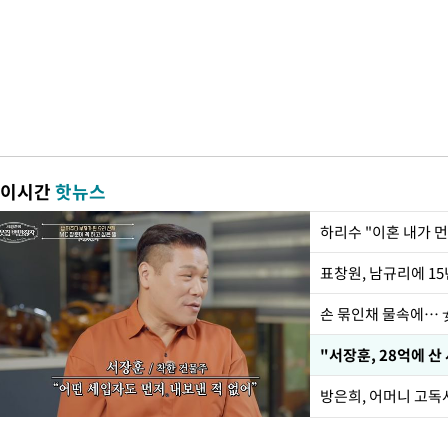
이시간
핫뉴스
하리수 "이혼 내가 
손 묶인채 물속에… 女
"서장훈, 28억에 산
방은희, 어머니 고독사