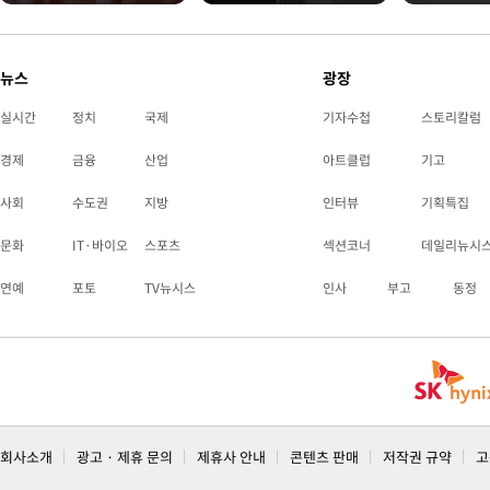
뉴스
광장
실시간
정치
국제
기자수첩
스토리칼럼
경제
금융
산업
아트클럽
기고
사회
수도권
지방
인터뷰
기획특집
문화
IT·바이오
스포츠
섹션코너
데일리뉴시
연예
포토
TV뉴시스
인사
부고
동정
회사소개
광고 · 제휴 문의
제휴사 안내
콘텐츠 판매
저작권 규약
고