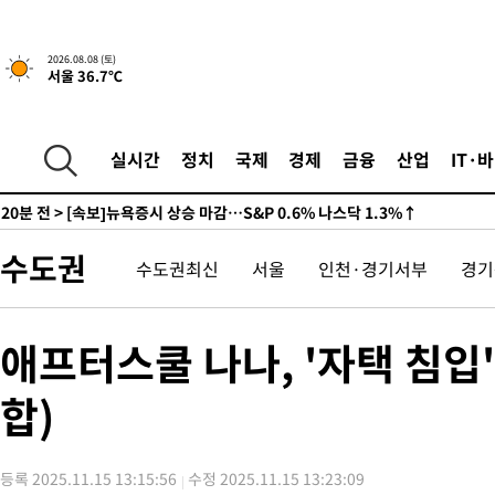
-25863초 전 >
남자 농구, 나고야 아시안게임서 '홈팀' 일본과 한일전
-25239초 전 >
여수 오동도 해상서 모터보트 전복…1명 사망·1명 실종
2026.08.08 (토)
서울 36.7℃
-21466초 전 >
극한폭염 한풀 꺾이지만…'낮 최고 35도' 무더위, 열대야 계속
주 날씨]
-18484초 전 >
축구협회 "압수수색·성접대 논란 사과…쇄신의 기회로 삼겠다
-17001초 전 >
[속보]'압수수색·성접대 논란' 축구협회 "실망과 걱정 안겨드려
실시간
정치
국제
경제
금융
산업
IT·
송"
-5622초 전 >
'최고 37도' 폭염 지속…강원동해안 최대 150㎜ 비
20분 전 >
[속보]뉴욕증시 상승 마감…S&P 0.6% 나스닥 1.3%↑
-30639초 전 >
백운산서 80년근 천종산삼 9뿌리 발견…감정가 1.3억원
수도권
수도권최신
서울
인천·경기서부
경기
-28349초 전 >
선재도서 해루질 나섰다 실종 60대, 닷새 만에 숨진 채 발견
-25883초 전 >
남자 농구, 나고야 아시안게임서 '홈팀' 일본과 한일전
-25259초 전 >
여수 오동도 해상서 모터보트 전복…1명 사망·1명 실종
애프터스쿨 나나, '자택 침입'
-21486초 전 >
극한폭염 한풀 꺾이지만…'낮 최고 35도' 무더위, 열대야 계속
주 날씨]
합)
-18504초 전 >
축구협회 "압수수색·성접대 논란 사과…쇄신의 기회로 삼겠다
-17021초 전 >
[속보]'압수수색·성접대 논란' 축구협회 "실망과 걱정 안겨드려
송"
-5642초 전 >
'최고 37도' 폭염 지속…강원동해안 최대 150㎜ 비
등록 2025.11.15 13:15:56
수정 2025.11.15 13:23:09
20분 전 >
[속보]뉴욕증시 상승 마감…S&P 0.6% 나스닥 1.3%↑