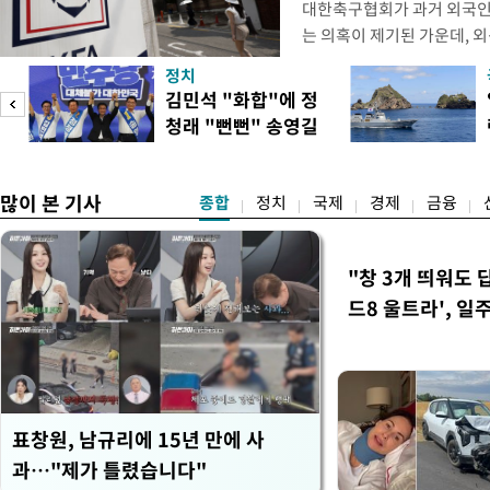
대한축구협회가 과거 외국인
는 의혹이 제기된 가운데, 
도하면서 파장이 커지고 있다.
정치
광부가 2016년 작성한 감
김민석 "화합"에 정
2011년 3월부터 2012년 
청래 "뻔뻔" 송영길
에 참여한 외국인 심판들에
은 연임 직격
고
많이 본 기사
종합
정치
국제
경제
금융
"창 3개 띄워도 
드8 울트라', 일
표창원, 남규리에 15년 만에 사
과…"제가 틀렸습니다"