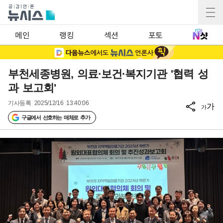
메인
랭킹
섹션
포토
부천세종병원, 의료·보건·복지기관 '협력 성
과 보고회'
기사등록
2025/12/16 13:40:06
가
가
구글에서 선호하는 매체로 추가