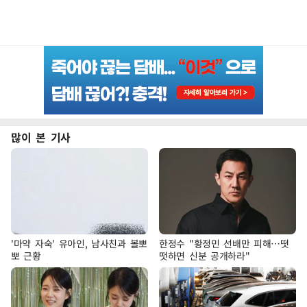
많이 본 기사
'마약 자숙' 유아인, 남사친과 볼뽀
한정수 "황정민 선배만 피해…떳
뽀 근황
떳하면 신분 공개하라"