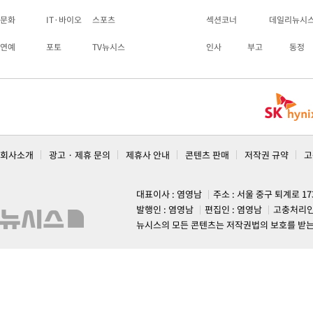
문화
IT·바이오
스포츠
섹션코너
데일리뉴시
연예
포토
TV뉴시스
인사
부고
동정
회사소개
광고 · 제휴 문의
제휴사 안내
콘텐츠 판매
저작권 규약
고
대표이사 : 염영남
주소 : 서울 중구 퇴계로 1
발행인 : 염영남
편집인 : 염영남
고충처리인
뉴시스의 모든 콘텐츠는 저작권법의 보호를 받는 바, 무