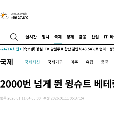
5시간 전 >
[속보]美중부 사령관, 이스라엘 긴급방문 다중화된 전선 상황 논의
2026.08.09 (일)
서울 27.8℃
-29742초 전 >
이강인 ATM 입단식에 '상암벌 들썩'…"세계적인 선수 되길"
-28738초 전 >
태풍 돌핀, 중 저장성 타이저우시 해안에 상륙 (1보)
-26084초 전 >
AT마드리드 데뷔 앞둔 이강인, 맨시티전 선발 대신 '벤치 시작'
실시간
정치
국제
경제
금융
산업
IT·
-24714초 전 >
[속보]與 강원·TK 당원투표 합산 김민석 48.54%로 승리…
44.40%
-24048초 전 >
與 강원·TK 당원투표 합산 김민석 46.01%로 승리…정청래
44.53%
-23888초 전 >
[속보]與전대 권리당원투표…강원·경북 김민석, 대구 정청래 
국제
국제최신
국제기구
미주
유럽
중국
-23695초 전 >
[속보]與 당대표 경선, 경북 권리당원 투표 김민석 47.37%·
45.71%
-23597초 전 >
[속보]與 당대표 경선, 대구 권리당원 투표 정청래 47.82%·
46.35%
-23394초 전 >
[속보]與 당대표 경선, 강원 권리당원 투표 김민석 승리…50.3
2000번 넘게 뛴 윙슈트 
득표
-21312초 전 >
"일본축구협회, 대한축구협회 성 접대 의혹 심판 조사"
-13954초 전 >
[속보]장은수, KLPGA 제주삼다수 역전 우승…데뷔 10년 차에
정상
등록 2026.01.11 04:05:00
수정 2026.01.11 05:37:24
-9319초 전 >
"얼마나 더웠으면"…안동 물길공원서 헤엄친 구렁이 '소동'
-9246초 전 >
손흥민, 68분 뛰고 2경기 침묵…LAFC, 톨루카에 1-0 승리(종합
-8518초 전 >
'2경기 연속 침묵' 손흥민, 톨루카전 68분만 뛰고 슈팅 0개