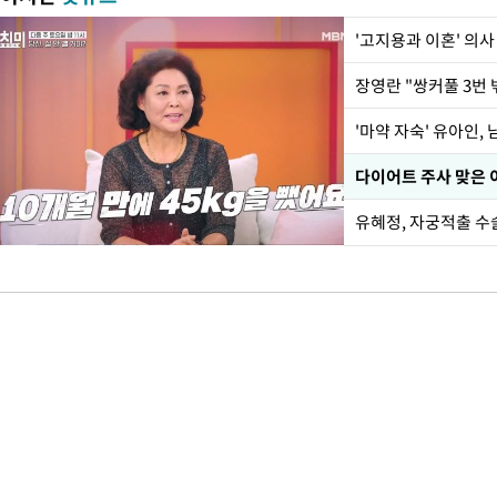
'고지용과 이혼' 의사
'마약 자숙' 유아인,
유혜정, 자궁적출 수