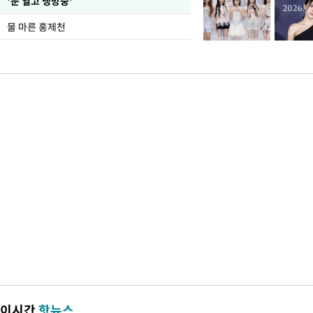
'문 열고 냉방중'
물 마른 홍제천
이시간
핫뉴스