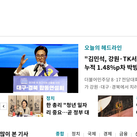
오늘의 헤드라인
"김민석, 강원·TK
누적 1.48%p차 박
더불어민주당 8·17 전당대
가 강원·대구·경북에서 치
48.54%(1만8977표)를 
정치
를 1622표(4.14%p) 차
피
한 총리 "청년 일자
·인천 권리당원 투표에서도 
리 중요…곧 정부 대
적 합산(가중치 미반영)에서도
책"
많이 본 기사
종합
정치
국제
경제
금융