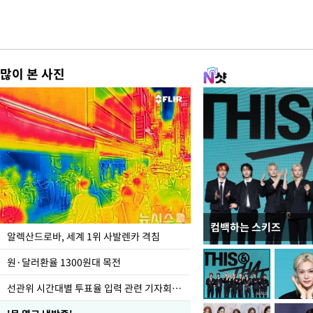
많이 본 사진
컴백하는 스키즈
극한 폭염에 바닥 드
알렉산드로바, 세계 1위 사발렌카 격침
도
원·달러환율 1300원대 목전
선관위 시간대별 투표율 입력 관련 기자회견하는 주진우 의원