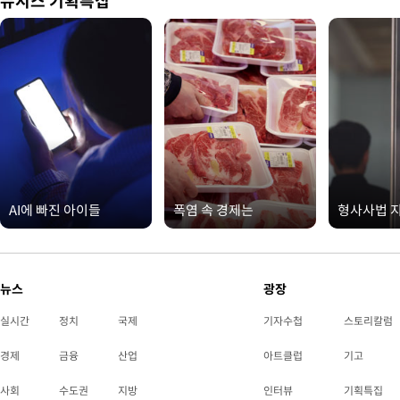
뉴시스 기획특집
AI에 빠진 아이들
폭염 속 경제는
형사사법 
뉴스
광장
실시간
정치
국제
기자수첩
스토리칼럼
경제
금융
산업
아트클럽
기고
사회
수도권
지방
인터뷰
기획특집