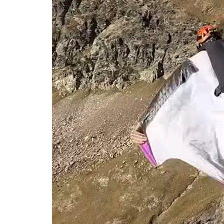
-13954초 전 >
[속보]장은수, KLPGA 제주삼다수 역전 우승…데뷔 10년 차에
정상
-9319초 전 >
"얼마나 더웠으면"…안동 물길공원서 헤엄친 구렁이 '소동'
-9246초 전 >
손흥민, 68분 뛰고 2경기 침묵…LAFC, 톨루카에 1-0 승리(종합
-8518초 전 >
'2경기 연속 침묵' 손흥민, 톨루카전 68분만 뛰고 슈팅 0개
-7270초 전 >
이강인, 오늘 서울서 AT마드리드 입단식…'전례 없는 특급대우'
1시간 전 >
'여긴 20도, 저긴 50도'…열화상 카메라로 본 폭염 저감시설 '온도
1시간 전 >
콜롬비아 신임 우파 대통령 취임 하루만에 차량폭탄 폭발 사건
3시간 전 >
튀르키예 외무장관, "메카 3국 방위협정은 이란이 목표 아냐 " 밝혀
4시간 전 >
이군이 불법 군시설 건설한 레바논 남부에서 레바논군 3명 폭발로 
5시간 전 >
[속보]美중부 사령관, 이스라엘 긴급방문 다중화된 전선 상황 논의