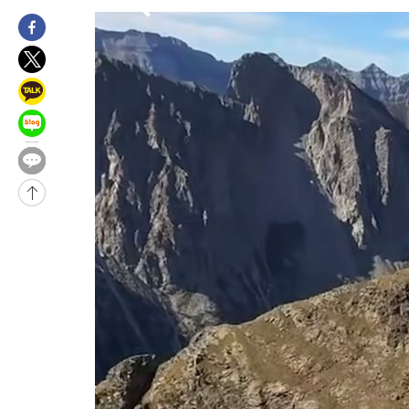
-7270초 전 >
이강인, 오늘 서울서 AT마드리드 입단식…'전례 없는 특급대우'
1시간 전 >
'여긴 20도, 저긴 50도'…열화상 카메라로 본 폭염 저감시설 '온도
1시간 전 >
콜롬비아 신임 우파 대통령 취임 하루만에 차량폭탄 폭발 사건
3시간 전 >
튀르키예 외무장관, "메카 3국 방위협정은 이란이 목표 아냐 " 밝혀
4시간 전 >
이군이 불법 군시설 건설한 레바논 남부에서 레바논군 3명 폭발로 
5시간 전 >
[속보]美중부 사령관, 이스라엘 긴급방문 다중화된 전선 상황 논의
-29742초 전 >
이강인 ATM 입단식에 '상암벌 들썩'…"세계적인 선수 되길"
-28738초 전 >
태풍 돌핀, 중 저장성 타이저우시 해안에 상륙 (1보)
-26084초 전 >
AT마드리드 데뷔 앞둔 이강인, 맨시티전 선발 대신 '벤치 시작'
-24714초 전 >
[속보]與 강원·TK 당원투표 합산 김민석 48.54%로 승리…
44.40%
-24048초 전 >
與 강원·TK 당원투표 합산 김민석 46.01%로 승리…정청래
44.53%
-23888초 전 >
[속보]與전대 권리당원투표…강원·경북 김민석, 대구 정청래 
-23695초 전 >
[속보]與 당대표 경선, 경북 권리당원 투표 김민석 47.37%·
45.71%
-23597초 전 >
[속보]與 당대표 경선, 대구 권리당원 투표 정청래 47.82%·
46.35%
-23394초 전 >
[속보]與 당대표 경선, 강원 권리당원 투표 김민석 승리…50.3
득표
-21312초 전 >
"일본축구협회, 대한축구협회 성 접대 의혹 심판 조사"