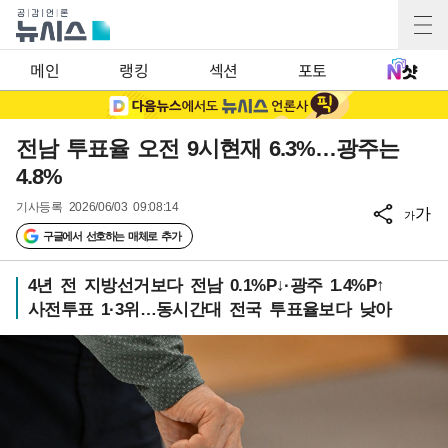
메인
랭킹
섹션
포토
전남 투표율 오전 9시현재 6.3%…광주는
4.8%
기사등록
2026/06/03 09:08:14
가
가
구글에서 선호하는 매체로 추가
4년 전 지방선거보다 전남 0.1%P↓·광주 1.4%P↑
사전투표 1·3위…동시간대 전국 투표율보다 낮아