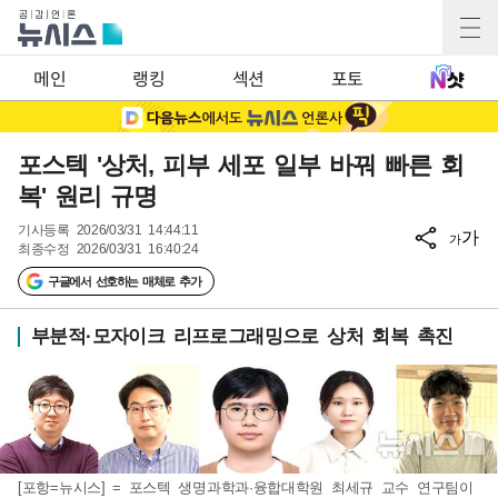
메인
랭킹
섹션
포토
포스텍 '상처, 피부 세포 일부 바꿔 빠른 회
복' 원리 규명
기사등록
2026/03/31 14:44:11
가
가
최종수정
2026/03/31 16:40:24
구글에서 선호하는 매체로 추가
부분적·모자이크 리프로그래밍으로 상처 회복 촉진
[포항=뉴시스] = 포스텍 생명과학과·융합대학원 최세규 교수 연구팀이