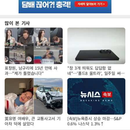
많이 본 기사
표창원, 남규리에 15년 만에 사
"창 3개 띄워도 답답함 없
과…"제가 틀렸습니다"
네"…'폴드8 울트라', 일주일 써보
니
英유명 여배우, 큰 교통사고서 기
[속보]뉴욕증시 상승 마감…S&P
아차 덕에 살았다
0.6% 나스닥 1.3%↑