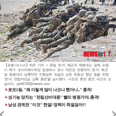
【포항=뉴시스】박준 기자 = 26일 한·미 해군과 해병대는 경북 포항
시 북구 조사리해수욕장 일원에서 전시 작전권 전환대비 한·미 해군
및 해병대의 상륙작전 수행능력 숙달과 상호 운용성 향상 등을 위한
'한·미 연합여단급 상륙 훈련'을 실시했다. 사진은 훈련 중인 미군의 모
습이다.
polo5743@newsis.com