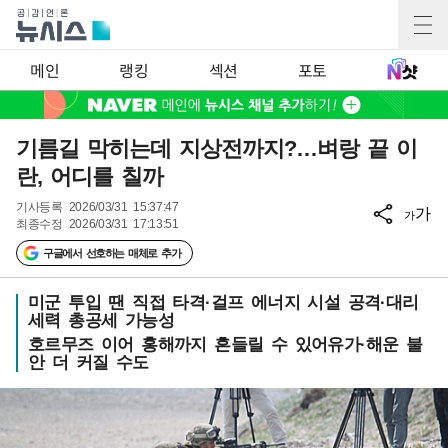
메인
랭킹
섹션
포토
기름길 막히는데 지상전까지?…벼랑 끝 이
란, 어디를 칠까
기사등록
2026/03/31 15:37:47
가
가
최종수정
2026/03/31 17:13:51
구글에서 선호하는 매체로 추가
미군 투입 땐 직접 타격·걸프 에너지 시설 공격·대리
세력 총공세 가능성
호르무즈 이어 홍해까지 흔들릴 수 있어유가·해운 불
안 더 커질 수도