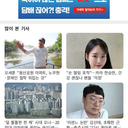
많이 본 기사
오세훈 "용산공원 아파트, 노무현
"손 떨림 포착"…카라 한승연, 건
·문재인 철학 뒤집는 것"
강 괜찮나 팬들 '걱정'
'덜 똘똘한 한 채' 시대 오나…20
'리센느 논란' 김선태, 초췌한 근
억대 아파트에 쏠리는 관심[세제
황…충주시장 "다시 돌아올 생