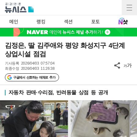
메인
랭킹
섹션
포토
김정은, 딸 김주애와 평양 화성지구 4단계
상업시설 점검
기사등록
2026/04/03 07:57:04
가
가
최종수정
2026/04/03 11:26:38
구글에서 선호하는 매체로 추가
자동차 판매·수리점, 반려동물 상점 등 공개