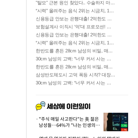
"주식 매일 사고판다"는 美 젊은
남성들…64%가 "나는 인생의
패배자“