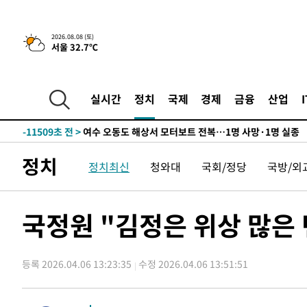
틀레티코 이적"
-27868초 전 >
수도권 40도 육박 '펄펄'…동해안 일부 지역엔 호의주의
-26837초 전 >
온열질환 사망자 3명 늘어…누적 환자 3000명 돌파
2026.08.08 (토)
서울 32.7℃
-20782초 전 >
강릉에 시간당 81.4㎜ 물폭탄…도로 잠기고 담벼락 붕괴
-16889초 전 >
백운산서 80년근 천종산삼 9뿌리 발견…감정가 1.3억원
-14599초 전 >
선재도서 해루질 나섰다 실종 60대, 닷새 만에 숨진 채 발
실시간
정치
국제
경제
금융
산업
-12133초 전 >
남자 농구, 나고야 아시안게임서 '홈팀' 일본과 한일전
-11509초 전 >
여수 오동도 해상서 모터보트 전복…1명 사망·1명 실종
-7736초 전 >
극한폭염 한풀 꺾이지만…'낮 최고 35도' 무더위, 열대야 
정치
정치최신
청와대
국회/정당
국방/외
주 날씨]
-4754초 전 >
축구협회 "압수수색·성접대 논란 사과…쇄신의 기회로 삼
-3271초 전 >
[속보]'압수수색·성접대 논란' 축구협회 "실망과 걱정 안
송"
2시간 전 >
'최고 37도' 폭염 지속…강원동해안 최대 150㎜ 비
국정원 "김정은 위상 많은
4시간 전 >
[속보]뉴욕증시 상승 마감…S&P 0.6% 나스닥 1.3%↑
-28836초 전 >
낮 최고 35도 '무더위'…동해안 시간당 30㎜ '강한 비'[
등록 2026.04.06 13:23:35
수정 2026.04.06 13:51:51
-28106초 전 >
[속보]이강인 "감독님이 원하는 마음 느꼈고, 많은 트로피
틀레티코 이적"
-27888초 전 >
수도권 40도 육박 '펄펄'…동해안 일부 지역엔 호의주의
-26857초 전 >
온열질환 사망자 3명 늘어…누적 환자 3000명 돌파