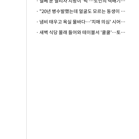
· 엘베 문 열리자 지팡이 '퍽'…노인의 택배기사 폭행 이유
· "20년 병수발했는데 얼굴도 모르는 동생이 유산 절반을"…배다른 형제 상속권 있을까
· 냄비 태우고 욕실 물바다…'치매 의심' 시어머니 검사 권유했다가 '날벼락'
· 새벽 식당 몰래 들어와 테이블서 '쿨쿨'…토사물 남기고 사라진 남성