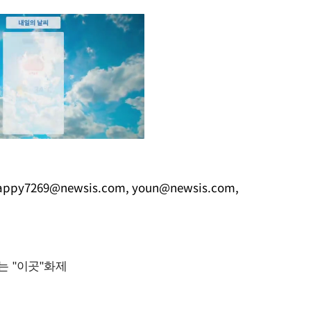
appy7269@newsis.com
,
youn@newsis.com
,
Mute