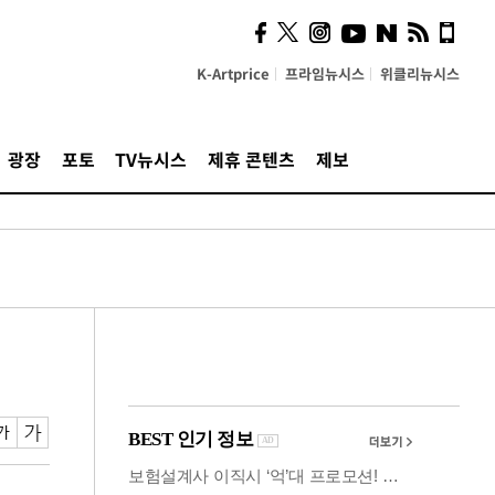
사이 해답 찾았죠"…알을
깨고 나온 '초자아'
K-Artprice
프라임뉴시스
위클리뉴시스
광장
포토
TV뉴시스
제휴 콘텐츠
제보