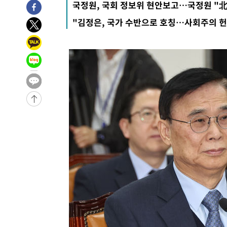
국정원, 국회 정보위 현안보고…국정원 "北
-20802초 전 >
강릉에 시간당 81.4㎜ 물폭탄…도로 잠기고 담벼락 붕괴
"김정은, 국가 수반으로 호칭…사회주의 헌
-16909초 전 >
백운산서 80년근 천종산삼 9뿌리 발견…감정가 1.3억원
-14619초 전 >
선재도서 해루질 나섰다 실종 60대, 닷새 만에 숨진 채 발
-12153초 전 >
남자 농구, 나고야 아시안게임서 '홈팀' 일본과 한일전
-11529초 전 >
여수 오동도 해상서 모터보트 전복…1명 사망·1명 실종
-7756초 전 >
극한폭염 한풀 꺾이지만…'낮 최고 35도' 무더위, 열대야 
주 날씨]
-4774초 전 >
축구협회 "압수수색·성접대 논란 사과…쇄신의 기회로 삼
-3291초 전 >
[속보]'압수수색·성접대 논란' 축구협회 "실망과 걱정 안
송"
2시간 전 >
'최고 37도' 폭염 지속…강원동해안 최대 150㎜ 비
4시간 전 >
[속보]뉴욕증시 상승 마감…S&P 0.6% 나스닥 1.3%↑