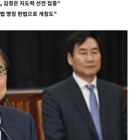
, 김정은 지도력 선전 집중"
법 명칭 헌법으로 개칭도"
견
계속[다음
겠다"
겨드려 죄