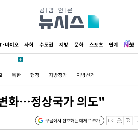
보
견
IT·바이오
사회
수도권
지방
문화
스포츠
연예
계속[다음
교
북한
행정
지방정가
지방선거
겠다"
겨드려 죄
 변화…정상국가 의도"
내일날씨]
 원해 아
구글에서 선호하는 매체로 추가
보