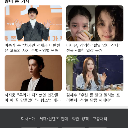
많이 본 기사
이승기 측 "차가원 전세금 미반환
아이유, 장기하 '별일 없이 산다'
은 고도의 사기 수법…엄벌 원해"
선곡…쿨한 일상 공개
허지웅 "우리가 지지했던 인간들
김혜수 "우린 돈 받고 일하는 프
이 이 꼴 만들었다"…형소법 개정
리랜서…받는 만큼 해내야"
에 격한 반응
회사소개
제휴/컨텐츠 판매
약관·정책
고충처리