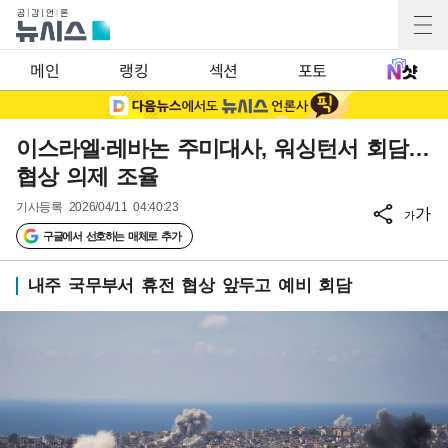
메인
랭킹
섹션
포토
이스라엘·레바논 주미대사, 워싱턴서 회담…
협상 의제 조율
기사등록
2026/04/11 04:40:23
가
가
구글에서 선호하는 매체로 추가
내주 국무부서 휴전 협상 앞두고 예비 회담