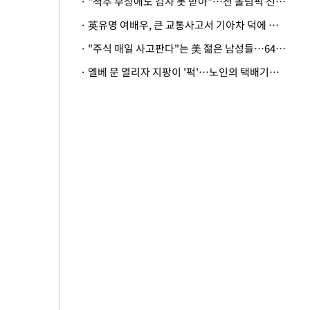
· "척추 부상에도 검사 못 받아"…전 올림픽 선수, 美봅슬레이협회 상대 소송
· 英유명 여배우, 큰 교통사고서 기아차 덕에 살았다
· "주식 매일 사고판다"는 美 젊은 남성들…64%가 "나는 인생의 패배자“
· 엘베 문 열리자 지팡이 '퍽'…노인의 택배기사 폭행 이유