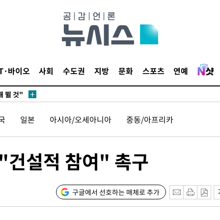
서미화·한
1위… 정청
.08%·
IT·바이오
사회
수도권
지방
문화
스포츠
연예
 뛸 것"
리
날씨]
국
일본
아시아/오세아니아
중동/아프리카
해 아틀레
"건설적 참여" 촉구
구글에서 선호하는 매체로 추가