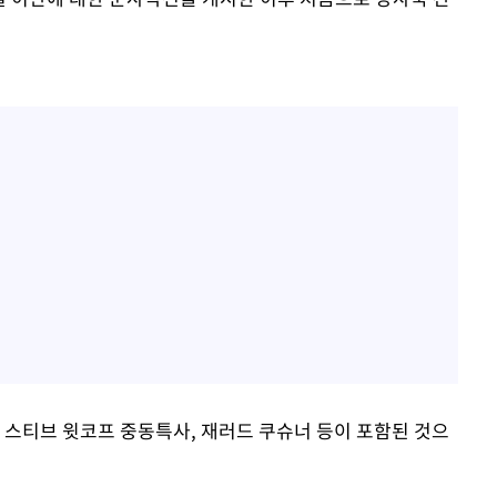
 스티브 윗코프 중동특사, 재러드 쿠슈너 등이 포함된 것으