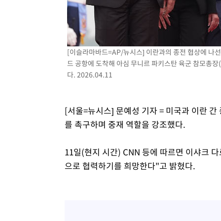
4시간 전 >
백운산서 80년근 천종산삼 9뿌리 발견…감정가 1.3억원
5시간 전 >
선재도서 해루질 나섰다 실종 60대, 닷새 만에 숨진 채 발견
6시간 전 >
남자 농구, 나고야 아시안게임서 '홈팀' 일본과 한일전
[이슬라마바드=AP/뉴시스] 이란과의 종전 협상에 나선
6시간 전 >
여수 오동도 해상서 모터보트 전복…1명 사망·1명 실종
드 공항에 도착해 아심 무니르 파키스탄 육군 참모총장
7시간 전 >
극한폭염 한풀 꺾이지만…'낮 최고 35도' 무더위, 열대야 계
다. 2026.04.11
날씨]
8시간 전 >
축구협회 "압수수색·성접대 논란 사과…쇄신의 기회로 삼겠
8시간 전 >
[속보]'압수수색·성접대 논란' 축구협회 "실망과 걱정 안겨드
11시간 전 >
'최고 37도' 폭염 지속…강원동해안 최대 150㎜ 비
[서울=뉴시스] 문예성 기자 = 미국과 이란 
13시간 전 >
[속보]뉴욕증시 상승 마감…S&P 0.6% 나스닥 1.3%↑
를 촉구하며 중재 역할을 강조했다.
11일(현지 시간) CNN 등에 따르면 이샤크
으로 협력하기를 희망한다"고 밝혔다.