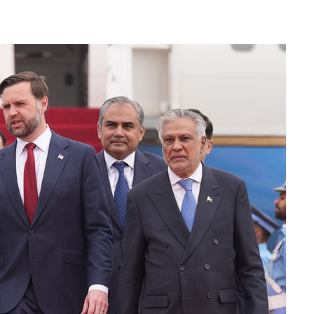
속[다음주
다"
려 죄송"
서미화·한
1위… 정청
.08%·
 뛸 것"
리
날씨]
해 아틀레