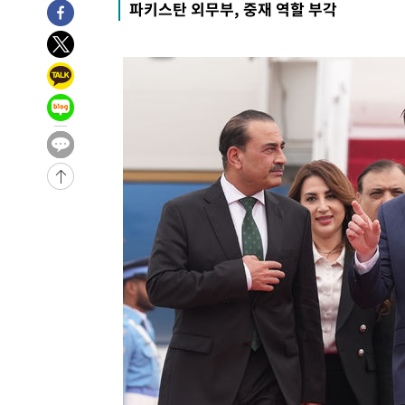
파키스탄 외무부, 중재 역할 부각
7시간 전 >
극한폭염 한풀 꺾이지만…'낮 최고 35도' 무더위, 열대야 계
날씨]
8시간 전 >
축구협회 "압수수색·성접대 논란 사과…쇄신의 기회로 삼겠
8시간 전 >
[속보]'압수수색·성접대 논란' 축구협회 "실망과 걱정 안겨드
11시간 전 >
'최고 37도' 폭염 지속…강원동해안 최대 150㎜ 비
13시간 전 >
[속보]뉴욕증시 상승 마감…S&P 0.6% 나스닥 1.3%↑
-10588초 전 >
이란 "호르무즈 재개방 합의 근접…美 배상 선행돼야"
-1635초 전 >
[속보]與최고위원 제주·인천 순회경선…박선원·최민희·
민수·김용 순
-1588초 전 >
[속보]김민석, 與 전대 당원투표 누적 득표율 45.42%로 
래 44.56%
-870초 전 >
[속보]與 대표 경선 제주·인천 당원투표…金 47.75%·鄭 42
宋 10.17%
-404초 전 >
이강인 "아틀레티코 이적 기뻐…등번호 7번 의미보단 팀 위해
-339초 전 >
[속보]與 당대표 경선, 제주·인천 권리당원 투표 김민석 승
1시간 전 >
낮 최고 35도 '무더위'…동해안 시간당 30㎜ '강한 비'[내일
1시간 전 >
[속보]이강인 "감독님이 원하는 마음 느꼈고, 많은 트로피 원
티코 이적"
1시간 전 >
수도권 40도 육박 '펄펄'…동해안 일부 지역엔 호의주의보
2시간 전 >
온열질환 사망자 3명 늘어…누적 환자 3000명 돌파
3시간 전 >
강릉에 시간당 81.4㎜ 물폭탄…도로 잠기고 담벼락 붕괴