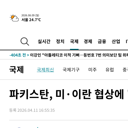
13시간 전 >
[속보]뉴욕증시 상승 마감…S&P 0.6% 나스닥 1.3%↑
-10588초 전 >
이란 "호르무즈 재개방 합의 근접…美 배상 선행돼야"
2026.08.09 (일)
서울 24.7℃
-1635초 전 >
[속보]與최고위원 제주·인천 순회경선…박선원·최민희·
민수·김용 순
-1588초 전 >
[속보]김민석, 與 전대 당원투표 누적 득표율 45.42%로 
래 44.56%
-870초 전 >
[속보]與 대표 경선 제주·인천 당원투표…金 47.75%·鄭 42
실시간
정치
국제
경제
금융
산업
宋 10.17%
-404초 전 >
이강인 "아틀레티코 이적 기뻐…등번호 7번 의미보단 팀 위해
-339초 전 >
[속보]與 당대표 경선, 제주·인천 권리당원 투표 김민석 승
1시간 전 >
낮 최고 35도 '무더위'…동해안 시간당 30㎜ '강한 비'[내일
국제
국제최신
국제기구
미주
유럽
중
1시간 전 >
[속보]이강인 "감독님이 원하는 마음 느꼈고, 많은 트로피 원
티코 이적"
1시간 전 >
수도권 40도 육박 '펄펄'…동해안 일부 지역엔 호의주의보
2시간 전 >
온열질환 사망자 3명 늘어…누적 환자 3000명 돌파
파키스탄, 미·이란 협상에 
3시간 전 >
강릉에 시간당 81.4㎜ 물폭탄…도로 잠기고 담벼락 붕괴
4시간 전 >
백운산서 80년근 천종산삼 9뿌리 발견…감정가 1.3억원
등록 2026.04.11 16:55:35
5시간 전 >
선재도서 해루질 나섰다 실종 60대, 닷새 만에 숨진 채 발견
6시간 전 >
남자 농구, 나고야 아시안게임서 '홈팀' 일본과 한일전
6시간 전 >
여수 오동도 해상서 모터보트 전복…1명 사망·1명 실종