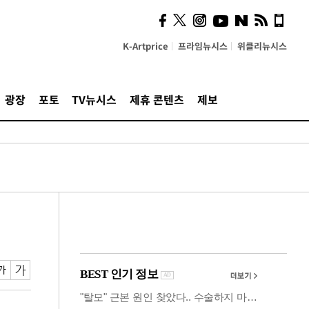
사이 해답 찾았죠"…알을
깨고 나온 '초자아'
K-Artprice
프라임뉴시스
위클리뉴시스
광장
포토
TV뉴시스
제휴 콘텐츠
제보