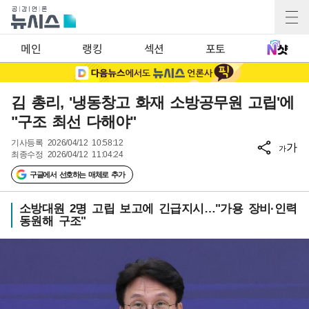
메인
랭킹
섹션
포토
김 총리, '냉동창고 화재 소방공무원 고립'에
"구조 최선 다해야"
기사등록
2026/04/12 10:58:12
가
가
최종수정
2026/04/12 11:04:24
구글에서 선호하는 매체로 추가
소방대원 2명 고립 보고에 긴급지시…"가용 장비·인력
동원해 구조"