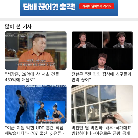
많이 본 기사
"서장훈, 28억에 산 서초 건물
전현무 "전 연인 집착에 친구들과
450억에 매물로"
연락 끊어"
"여군 지원 막힌 UDT 훈련 직접
박찬민 딸 박민하, 배우·국가대표
해봤습니다"…707 출신 女유튜버
병행하더니…여유로운 근황 공개