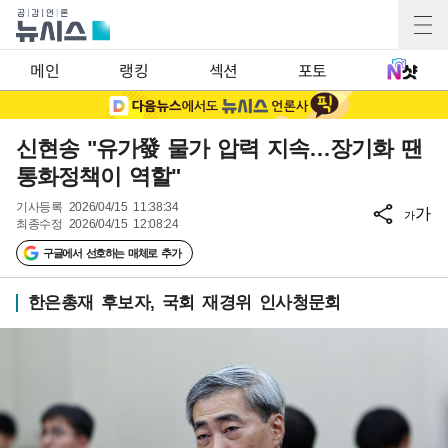
메인
랭킹
섹션
포토
신현송 "유가發 물가 압력 지속…장기화 땐
통화정책이 역할"
기사등록
2026/04/15 11:38:34
가
가
최종수정
2026/04/15 12:08:24
구글에서 선호하는 매체로 추가
한은총재 후보자, 국회 재경위 인사청문회