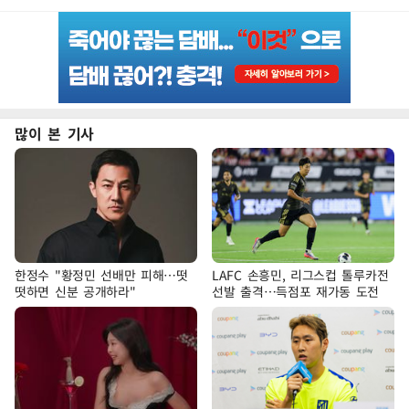
많이 본 기사
한정수 "황정민 선배만 피해…떳
LAFC 손흥민, 리그스컵 톨루카전
떳하면 신분 공개하라"
선발 출격…득점포 재가동 도전