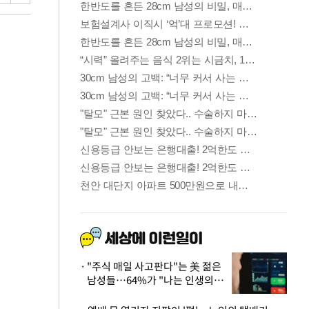
"주식 매일 사고판다"는 美 젊은
남성들…64%가 "나는 인생의
패배자“