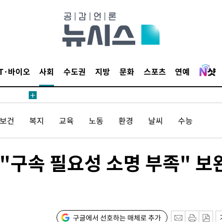
IT·바이오
사회
수도권
지방
문화
스포츠
연예
/보건
복지
교육
노동
환경
날씨
수능
"구속 필요성 소명 부족" 보
구글에서 선호하는 매체로 추가