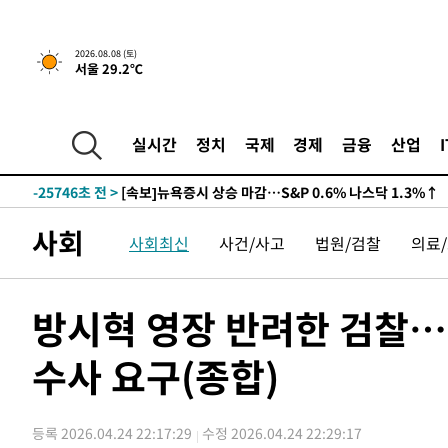
2026.08.08 (토)
서울 29.2℃
실시간
정치
국제
경제
금융
산업
-25746초 전 >
[속보]뉴욕증시 상승 마감…S&P 0.6% 나스닥 1.3%↑
사회
사회최신
사건/사고
법원/검찰
의료
방시혁 영장 반려한 검찰…
수사 요구(종합)
등록 2026.04.24 22:17:29
수정 2026.04.24 22:29:17