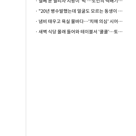
· 엘베 문 열리자 지팡이 '퍽'…노인의 택배기사 폭행 이유
· "20년 병수발했는데 얼굴도 모르는 동생이 유산 절반을"…배다른 형제 상속권 있을까
· 냄비 태우고 욕실 물바다…'치매 의심' 시어머니 검사 권유했다가 '날벼락'
· 새벽 식당 몰래 들어와 테이블서 '쿨쿨'…토사물 남기고 사라진 남성