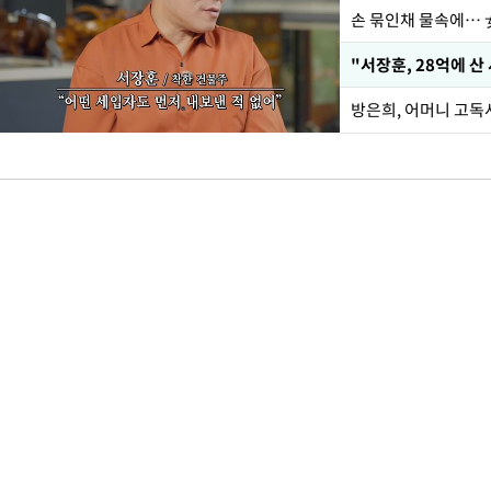
손 묶인채 물속에… 女
"서장훈, 28억에 산
방은희, 어머니 고독사