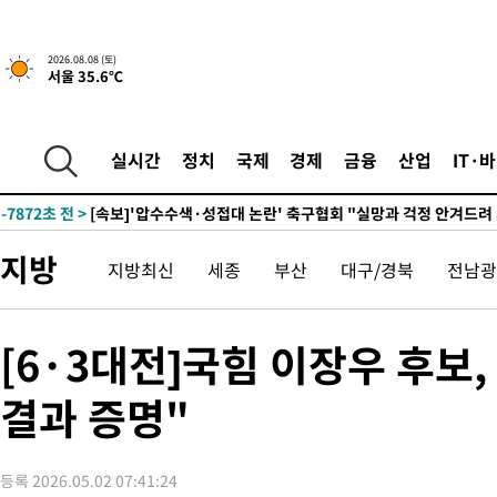
-19200초 전 >
선재도서 해루질 나섰다 실종 60대, 닷새 만에 숨진 채 발견
-16734초 전 >
남자 농구, 나고야 아시안게임서 '홈팀' 일본과 한일전
2026.08.08 (토)
서울 35.6℃
-16110초 전 >
여수 오동도 해상서 모터보트 전복…1명 사망·1명 실종
-12337초 전 >
극한폭염 한풀 꺾이지만…'낮 최고 35도' 무더위, 열대야 계속
주 날씨]
-9355초 전 >
축구협회 "압수수색·성접대 논란 사과…쇄신의 기회로 삼겠다"
실시간
정치
국제
경제
금융
산업
IT·
-7872초 전 >
[속보]'압수수색·성접대 논란' 축구협회 "실망과 걱정 안겨드려
송"
58분 전 >
'최고 37도' 폭염 지속…강원동해안 최대 150㎜ 비
2시간 전 >
[속보]뉴욕증시 상승 마감…S&P 0.6% 나스닥 1.3%↑
지방
지방최신
세종
부산
대구/경북
전남광
-31458초 전 >
온열질환 사망자 3명 늘어…누적 환자 3000명 돌파
-25403초 전 >
강릉에 시간당 81.4㎜ 물폭탄…도로 잠기고 담벼락 붕괴
-21510초 전 >
백운산서 80년근 천종산삼 9뿌리 발견…감정가 1.3억원
[6·3대전]국힘 이장우 후보
-19220초 전 >
선재도서 해루질 나섰다 실종 60대, 닷새 만에 숨진 채 발견
결과 증명"
-16754초 전 >
남자 농구, 나고야 아시안게임서 '홈팀' 일본과 한일전
-16130초 전 >
여수 오동도 해상서 모터보트 전복…1명 사망·1명 실종
-12357초 전 >
극한폭염 한풀 꺾이지만…'낮 최고 35도' 무더위, 열대야 계속
등록 2026.05.02 07:41:24
주 날씨]
-9375초 전 >
축구협회 "압수수색·성접대 논란 사과…쇄신의 기회로 삼겠다"