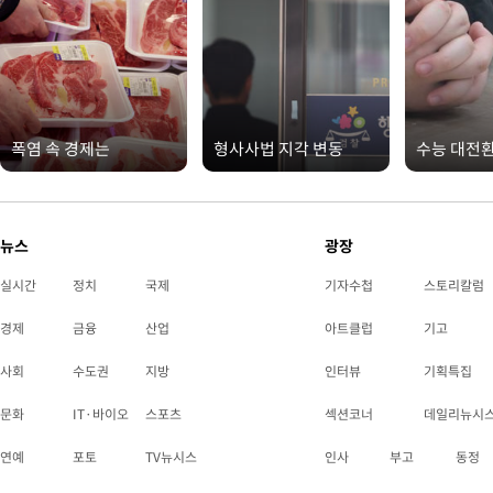
폭염 속 경제는
형사사법 지각 변동
수능 대전
뉴스
광장
실시간
정치
국제
기자수첩
스토리칼럼
경제
금융
산업
아트클럽
기고
사회
수도권
지방
인터뷰
기획특집
문화
IT·바이오
스포츠
섹션코너
데일리뉴시
연예
포토
TV뉴시스
인사
부고
동정