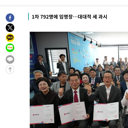
-7892초 전 >
[속보]'압수수색·성접대 논란' 축구협회 "실망과 걱정 안겨드려
송"
58분 전 >
'최고 37도' 폭염 지속…강원동해안 최대 150㎜ 비
1차 792명에 임명장…대대적 세 과시
2시간 전 >
[속보]뉴욕증시 상승 마감…S&P 0.6% 나스닥 1.3%↑