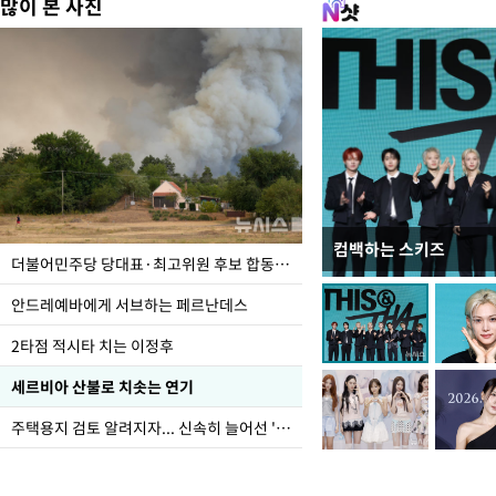
많이 본 사진
컴백하는 스키즈
사진으로 보는 일주일
더불어민주당 당대표·최고위원 후보 합동연설회
안드레예바에게 서브하는 페르난데스
2타점 적시타 치는 이정후
세르비아 산불로 치솟는 연기
주택용지 검토 알려지자... 신속히 늘어선 '근조화환'