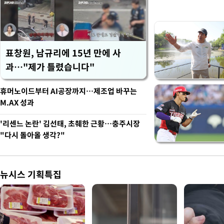
표창원, 남규리에 15년 만에 사
과…"제가 틀렸습니다"
휴머노이드부터 AI공장까지…제조업 바꾸는
M.AX 성과
'리센느 논란' 김선태, 초췌한 근황…충주시장
"다시 돌아올 생각?"
뉴시스 기획특집