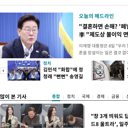
오늘의 헤드라인
"결혼하면 손해? '페
李 "제도상 불이익 
이재명 대통령은 8일 "우리
혼을 망설이는 일은 결코 없
하는 제도가 있을 경우 편하
정치
다. 이 대통령은 이날 오후 
김민석 "화합"에 정
로 찾은 결혼 페널티 22개'
청래 "뻔뻔" 송영길
이 대통령은 "결혼으로 인해
은 연임 직격
많이 본 기사
종합
정치
국제
경제
금융
"창 3개 띄워도 
드8 울트라', 일