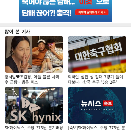
많이 본 기사
홍서범♥조갑경, 아들 불륜 사과
외국인 심판 성 접대 7경기 들여
후 근황…밝은 미소
다보니…한국 축구 '5승 2무'
SK하이닉스, 주당 375원 분기배당
[속보]SK하이닉스, 주당 375원 분