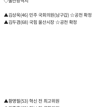
◇울산광역시
▲김상욱(46) 민주 국회의원(남구갑) ☆공천 확정
▲김두겸(68) 국힘 울산시장 ☆공천 확정
▲황명필(53) 혁신 전 최고위원