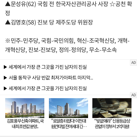
▲문성유(62) 국힘 전 한국자산관리공사 사장 ☆공천 확
정
▲김명호(58) 진보 당 제주도당 위원장
※민주-민주당, 국힘-국민의힘, 혁신-조국혁신당, 개혁-
개혁신당, 진보-진보당, 정의-정의당, 무소-무소속