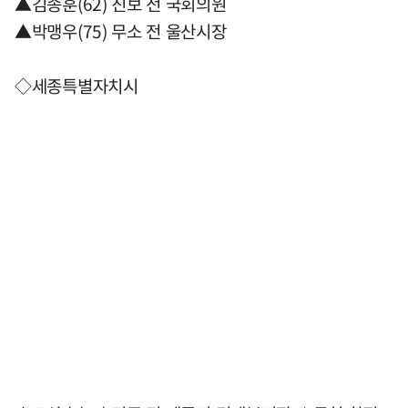
▲김종훈(62) 진보 전 국회의원
▲박맹우(75) 무소 전 울산시장
◇세종특별자치시