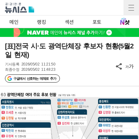
메인
랭킹
섹션
포토
[표]전국 시·도 광역단체장 후보자 현황(5월2
일 현재)
기사등록
2026/05/02 11:21:50
가
가
최종수정
2026/05/02 11:48:23
구글에서 선호하는 매체로 추가