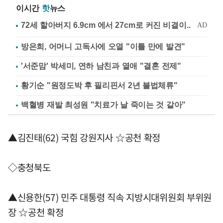
이시간
핫
뉴스
방은희, 어머니 고독사에 오열 "이틀 만에 발견"
'서준맘' 박세미, 연하 남친과 열애 "결혼 전제"
황기순 "원정도박 후 필리핀서 2년 불법체류"
백혈병 재발 최성원 "치료가 날 죽이는 것 같아"
▲김진태(62) 국힘 강원지사 ☆공천 확정
◇충청북도
▲신용한(57) 민주 대통령 직속 지방시대위원회 부위원
장 ☆공천 확정