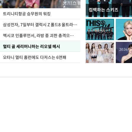
컴백하는 스키즈
입추 하루 앞둔 전남광
트리니티항공 승무원의 워킹
폭염
삼성전자, 7일부터 갤럭시 Z 폴드8 울트라·폴드8·플립8 출시
멕시코 인플루언서, 라방 중 괴한 총격으로 사망
멀티 골 세리머니하는 리오넬 메시
오타니 멀티 홈런에도 다저스는 6연패