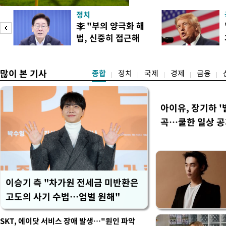
구계에 따르면 국회의 한 의원
정치
년 국제심판 10여 명에게 성
李 "부의 양극화 해
축구협회는 외국인 심판과 감
법, 신중히 접근해
수십만원에서 많게는 100만
야"
많이 본 기사
종합
정치
국제
경제
금융
아이유, 장기하 '
곡…쿨한 일상 
이승기 측 "차가원 전세금 미반환은
고도의 사기 수법…엄벌 원해"
SKT, 에이닷 서비스 장애 발생…"원인 파악