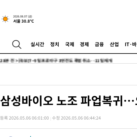
-15728초 전 >
경찰, '홍명보는 2순위' 결론냈던 스포츠윤리센터도 압수수색
-1324초 전 >
[속보]합참 "北 발사체는 단거리탄도미사일…감시·경계태세 강
2026.08.07 (금)
서울 30.8℃
-1072초 전 >
日방위성, 北이 동해로 쏜 발사체는 탄도미사일 가능성
8분 전 >
[속보] SKT, 에이닷 서비스 장애 발생…"원인 파악 중"
18분 전 >
[속보]합참 "북, 동해상으로 미상 발사체 발사"
실시간
정치
국제
경제
금융
산업
IT·
28분 전 >
'낮 최고 39도' 불볕더위…한밤 열대야도 계속[내일날씨]
28분 전 >
[속보]7~9일 프로야구 3연전도 폭염 취소…11일 재개
34분 전 >
"韓 외환시장 개입 관측 배경엔 美의 대한국 무역적자 있어"
37분 전 >
'월드컵 탈락 후폭풍' 축구협회…초유의 압수수색에 '충격·당황'
40분 전 >
서울 낮 37.9도, 올여름 최고치 경신…영등포 순간 '40도'
47분 전 >
[속보]종합특검, 대검 추가 압수수색…내란 중요임무종사 혐의
삼성바이오 노조 파업복귀…
1시간 전 >
[속보]코스닥, 800p 회복…0.26% 오른 801.67 마감
1시간 전 >
[속보]코스피, 301.88포인트(4.58%) 내린 6296.38 마감
등록 2026.05.06 06:01:00
수정 2026.05.06 06:44:24
1시간 전 >
[속보]원·달러 환율, 0.7원 내린 1423.8원 마감
2시간 전 >
"여기 떨어졌다"…다누리, 스페이스X 로켓 달 충돌 흔적 포착
3시간 전 >
손흥민, 5경기 연속골 실패…LAFC는 승부차기 끝 과달라하라 격파