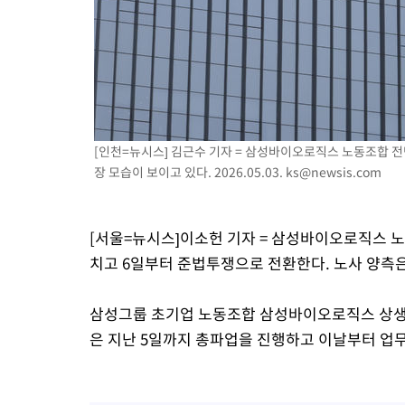
1시간 전 >
[속보]코스피, 301.88포인트(4.58%) 내린 6296.38 마감
1시간 전 >
[속보]원·달러 환율, 0.7원 내린 1423.8원 마감
2시간 전 >
"여기 떨어졌다"…다누리, 스페이스X 로켓 달 충돌 흔적 포착
3시간 전 >
손흥민, 5경기 연속골 실패…LAFC는 승부차기 끝 과달라하라 격파
5시간 전 >
내일까지 39도 '펄펄'…기상청 "태풍 지나며 폭염 잠시 꺾인다"
[인천=뉴시스] 김근수 기자 = 삼성바이오로직스 노동조합 전
장 모습이 보이고 있다. 2026.05.03.
ks@newsis.com
[서울=뉴시스]이소헌 기자 = 삼성바이오로직스 
치고 6일부터 준법투쟁으로 전환한다. 노사 양측은
삼성그룹 초기업 노동조합 삼성바이오로직스 상
은 지난 5일까지 총파업을 진행하고 이날부터 업무