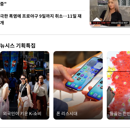
중"
극한 폭염에 프로야구 9일까지 취소…11일 재
개
뉴시스 기획특집
외국인이 키운 K-소비
폰 리스시대
들끓는 한