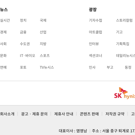
뉴스
광장
실시간
정치
국제
기자수첩
스토리칼럼
경제
금융
산업
아트클럽
기고
사회
수도권
지방
인터뷰
기획특집
문화
IT·바이오
스포츠
섹션코너
데일리뉴시
연예
포토
TV뉴시스
인사
부고
동정
회사소개
광고 · 제휴 문의
제휴사 안내
콘텐츠 판매
저작권 규약
고
대표이사 : 염영남
주소 : 서울 중구 퇴계로 1