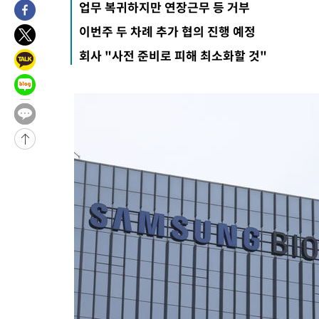
업무 복귀하지만 연장근무 등 거부
5시간 전 >
내일까지 39도 '펄펄'…기상청 "태풍 지나며 폭염 잠시 꺾인다"
이번주 두 차례 추가 협의 진행 예정
-18834초 전 >
'월드컵 탈락 후폭풍' 축구협회…11시간 걸린 초유의 압수수색
회사 "사전 준비로 피해 최소화할 것"
합)
-18270초 전 >
[속보] 뉴욕증시, 혼조 출발…나스닥 0.3%↓, 다우 0.14%↑
-17063초 전 >
축구협회, 15년 전 심판 성 접대 파문에 "현재는 내부 지침 준수
-15748초 전 >
경찰, '홍명보는 2순위' 결론냈던 스포츠윤리센터도 압수수색
-1344초 전 >
[속보]합참 "北 발사체는 단거리탄도미사일…감시·경계태세 강
-1092초 전 >
日방위성, 北이 동해로 쏜 발사체는 탄도미사일 가능성
7분 전 >
[속보] SKT, 에이닷 서비스 장애 발생…"원인 파악 중"
17분 전 >
[속보]합참 "북, 동해상으로 미상 발사체 발사"
27분 전 >
'낮 최고 39도' 불볕더위…한밤 열대야도 계속[내일날씨]
28분 전 >
[속보]7~9일 프로야구 3연전도 폭염 취소…11일 재개
34분 전 >
"韓 외환시장 개입 관측 배경엔 美의 대한국 무역적자 있어"
37분 전 >
'월드컵 탈락 후폭풍' 축구협회…초유의 압수수색에 '충격·당황'
39분 전 >
서울 낮 37.9도, 올여름 최고치 경신…영등포 순간 '40도'
47분 전 >
[속보]종합특검, 대검 추가 압수수색…내란 중요임무종사 혐의
1시간 전 >
[속보]코스닥, 800p 회복…0.26% 오른 801.67 마감