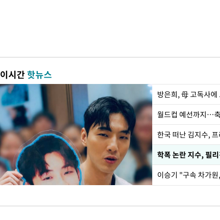
이시간
핫뉴스
방은희, 母 고독사에 
월드컵 예선까지…축
한국 떠난 김지수, 
학폭 논란 지수, 필
이승기 "구속 차가원,