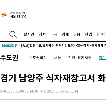
2026.08.06 (목)
서울 32.1℃
1시간 전 >
트럼프, 한국계 진보 주지사 후보 맹공…"공산주의가 최대 위협"
-32019초 전 >
[속보] 뉴욕증시, 혼조 출발…나스닥 0.3%↓, 다우 0.14%↑
-30812초 전 >
축구협회, 15년 전 심판 성 접대 파문에 "현재는 내부 지침 준수
실시간
정치
국제
경제
금융
산업
IT·
-29497초 전 >
경찰, '홍명보는 2순위' 결론냈던 스포츠윤리센터도 압수수색
-15093초 전 >
[속보]합참 "北 발사체는 단거리탄도미사일…감시·경계태세 
화"
-14841초 전 >
日방위성, 北이 동해로 쏜 발사체는 탄도미사일 가능성
수도권
수도권최신
서울
인천·경기서부
경기
-13271초 전 >
[속보] SKT, 에이닷 서비스 장애 발생…"원인 파악 중"
-12677초 전 >
[속보]합참 "북, 동해상으로 미상 발사체 발사"
-12073초 전 >
'낮 최고 39도' 불볕더위…한밤 열대야도 계속[내일날씨]
경기 남양주 식자재창고서 화
-12032초 전 >
[속보]7~9일 프로야구 3연전도 폭염 취소…11일 재개
-11694초 전 >
"韓 외환시장 개입 관측 배경엔 美의 대한국 무역적자 있어"
등록 2026.05.06 08:24:36
수정 2026.05.06 09:00:24
-11521초 전 >
'월드컵 탈락 후폭풍' 축구협회…초유의 압수수색에 '충격·당황
-11361초 전 >
서울 낮 37.9도, 올여름 최고치 경신…영등포 순간 '40도'
-10923초 전 >
[속보]종합특검, 대검 추가 압수수색…내란 중요임무종사 혐의