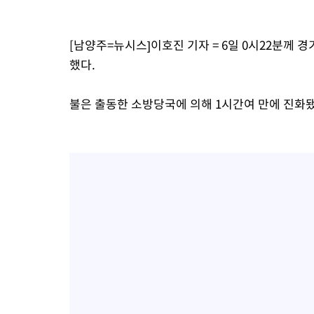
-11694초 전 >
"韓 외환시장 개입 관측 배경엔 美의 대한국 무역적자 있어"
-11521초 전 >
'월드컵 탈락 후폭풍' 축구협회…초유의 압수수색에 '충격·당황
[남양주=뉴시스]이호진 기자 = 6일 0시22분께
-11361초 전 >
서울 낮 37.9도, 올여름 최고치 경신…영등포 순간 '40도'
했다.
-10923초 전 >
[속보]종합특검, 대검 추가 압수수색…내란 중요임무종사 혐의
-7018초 전 >
[속보]코스닥, 800p 회복…0.26% 오른 801.67 마감
불은 출동한 소방당국에 의해 1시간여 만에 진화됐
-6948초 전 >
[속보]코스피, 301.88포인트(4.58%) 내린 6296.38 마감
-6813초 전 >
[속보]원·달러 환율, 0.7원 내린 1423.8원 마감
-4412초 전 >
"여기 떨어졌다"…다누리, 스페이스X 로켓 달 충돌 흔적 포착
-1457초 전 >
손흥민, 5경기 연속골 실패…LAFC는 승부차기 끝 과달라하라 
1시간 전 >
내일까지 39도 '펄펄'…기상청 "태풍 지나며 폭염 잠시 꺾인다"
1시간 전 >
트럼프, 한국계 진보 주지사 후보 맹공…"공산주의가 최대 위협"