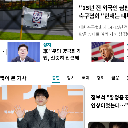
"15년 전 외국인 심
축구협회 "현재는 내
대한축구협회가 14~15년 
판을 상대로 여러 차례 성 접
구계에 따르면 국회의 한 의원
정치
년 국제심판 10여 명에게 성
李 "부의 양극화 해
축구협회는 외국인 심판과 감
법, 신중히 접근해
수십만원에서 많게는 100만
이
야"
많이 본 기사
종합
정치
국제
경제
금융
정보석 "황정음 
인상이었는데…"