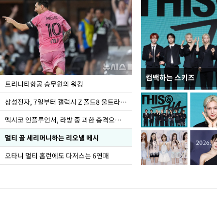
컴백하는 스키즈
입추 하루 앞둔 전남광
트리니티항공 승무원의 워킹
폭염
삼성전자, 7일부터 갤럭시 Z 폴드8 울트라·폴드8·플립8 출시
멕시코 인플루언서, 라방 중 괴한 총격으로 사망
멀티 골 세리머니하는 리오넬 메시
오타니 멀티 홈런에도 다저스는 6연패