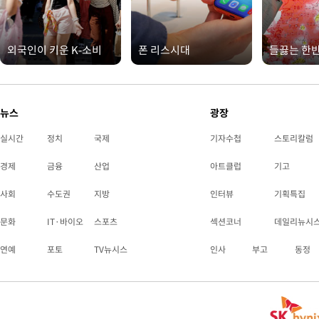
외국인이 키운 K-소비
폰 리스시대
들끓는 한
뉴스
광장
실시간
정치
국제
기자수첩
스토리칼럼
경제
금융
산업
아트클럽
기고
사회
수도권
지방
인터뷰
기획특집
문화
IT·바이오
스포츠
섹션코너
데일리뉴시
연예
포토
TV뉴시스
인사
부고
동정