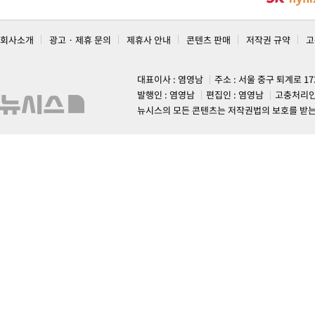
회사소개
광고 · 제휴 문의
제휴사 안내
콘텐츠 판매
저작권 규약
고
대표이사 : 염영남
주소 : 서울 중구 퇴계로 1
발행인 : 염영남
편집인 : 염영남
고충처리인
뉴시스의 모든 콘텐츠는 저작권법의 보호를 받는 바, 무