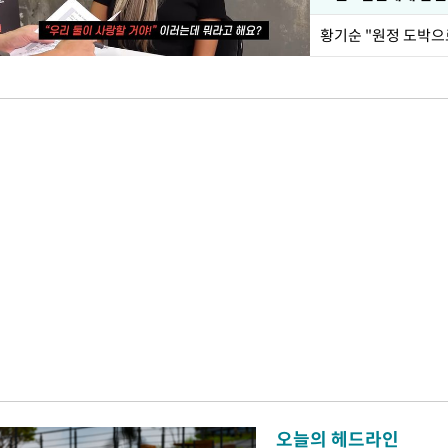
황기순 "원정 도박으
오늘의 헤드라인