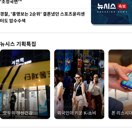
'조정국면'"
경찰, '홍명보는 2순위' 결론냈던 스포츠윤리센
터도 압수수색
뉴시스 기획특집
모두의 정신건강
외국인이 키운 K-소비
폰 리스시