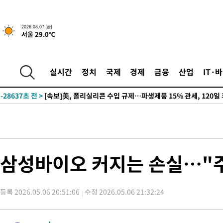
2026.08.07 (금)
서울 29.0℃
-24508초 전 >
[속보] 뉴욕증시, 일제 하락 마감…나스닥 0.06%↓
실시간
정치
국제
경제
금융
산업
IT·
-29922초 전 >
이란, 호르무즈서 "적국 목표물들"과 대치로 남부 케슘섬에서 
례 큰 폭발음
-28637초 전 >
[속보]美, 폴리실리콘 수입 규제…파생제품 15% 관세, 120일
발효
-26788초 전 >
[속보]트럼프, 美 원정출산 금지 행정명령 서명
-24488초 전 >
[속보] 뉴욕증시, 일제 하락 마감…나스닥 0.06%↓
-29942초 전 >
이란, 호르무즈서 "적국 목표물들"과 대치로 남부 케슘섬에서 
례 큰 폭발음
-28657초 전 >
[속보]美, 폴리실리콘 수입 규제…파생제품 15% 관세, 120일
삼성바이오 커지는 손실…"주
발효
-26808초 전 >
[속보]트럼프, 美 원정출산 금지 행정명령 서명
-24508초 전 >
[속보] 뉴욕증시, 일제 하락 마감…나스닥 0.06%↓
등록 2026.05.06 20:51:06
수정 2026.05.06 21:32:24