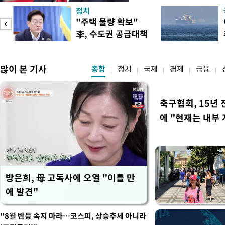
콘 산업과 공급망을 보호하기
정치
대통령은 6일(현지 시간) 
"주택 물량 확보"
품 수입에 최저 수입가격제
李, 수도권 공급대책
15%의 종가 관세를 부과
집중 점검
백악관이 밝혔다. 이에 따라
러
많이 본 기사
종합
정치
국제
경제
금융
축구협회, 15년 
에 "현재는 내부 
방은희, 母 고독사에 오열 "이틀 만
에 발견"
"8월 반등 속지 마라…코스피, 상승추세 아니라