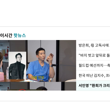
이시간
핫뉴스
방은희, 母 고독사에 
월드컵 예선까지…축
한국 떠난 김지수, 
서인영 "환희가 크리