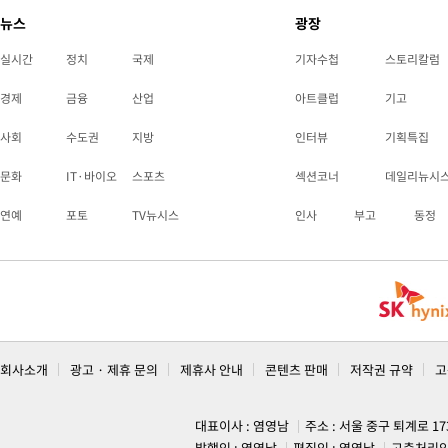
뉴스
광장
실시간
정치
국제
기자수첩
스토리칼럼
경제
금융
산업
아트클럽
기고
사회
수도권
지방
인터뷰
기획특집
문화
IT·바이오
스포츠
섹션코너
데일리뉴시
연예
포토
TV뉴시스
인사
부고
동정
회사소개
광고 · 제휴 문의
제휴사 안내
콘텐츠 판매
저작권 규약
고
대표이사 : 염영남
주소 : 서울 중구 퇴계로 1
발행인 : 염영남
편집인 : 염영남
고충처리인