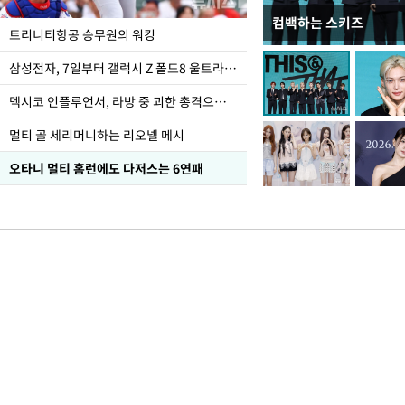
컴백하는 스키즈
입추 하루 앞둔 전남광
트리니티항공 승무원의 워킹
폭염
삼성전자, 7일부터 갤럭시 Z 폴드8 울트라·폴드8·플립8 출시
멕시코 인플루언서, 라방 중 괴한 총격으로 사망
멀티 골 세리머니하는 리오넬 메시
오타니 멀티 홈런에도 다저스는 6연패