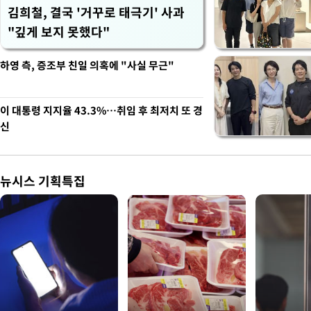
김희철, 결국 '거꾸로 태극기' 사과
"깊게 보지 못했다"
하영 측, 증조부 친일 의혹에 "사실 무근"
이 대통령 지지율 43.3%…취임 후 최저치 또 경
신
뉴시스 기획특집