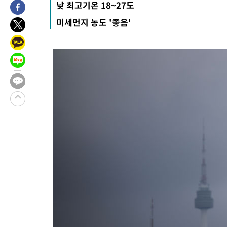
낮 최고기온 18~27도
2분 전 >
[속보]코스닥, 8.85포인트(1.11%) 오른 807.66 개장
미세먼지 농도 '좋음'
2분 전 >
[속보]코스피, 47.56포인트(0.76%) 오른 6306.33 개장
28분 전 >
[속보]지하철 1호선 상행선 용산역 무정차 통과…"집회·시위"
56분 전 >
'낮 최고 34도' 전국 더위 지속…강원·경상권 오전 비
1시간 전 >
파키스탄 보안군, 대 테러작전으로 남서부의 무장세력 소탕전..15명
해
1시간 전 >
인천 앞바다 연락두절 모터보트 승선원 3명 전원 구조
-31990초 전 >
[속보]강훈식 "반도체 함께 성장 프로젝트 10년간 1조원 규모 
진…상생무역금융 5조 공급"
-31542초 전 >
[속보]강훈식 "연내 메가특구특별법 제정 추진…인허가·환경
평가 단축"
-29910초 전 >
[속보]경찰, '내부 비리' 자진신고자 징계 감면…포상금 1억으
대
-29154초 전 >
누그러진 극한 폭염…'낮 최고 34도' 무더위는 이어져[내일날씨
-25745초 전 >
제주 골프장서 멧돼지 출현 결국 사살…'이용객 대피'
-23563초 전 >
[속보]원·달러 환율, 2.3원 오른 1418.4원 마감
-23407초 전 >
[속보]코스피, 40.89포인트(0.65%) 오른 6299.66 마감
-23393초 전 >
[속보]코스닥, 55.66포인트(6.97%) 오른 854.47 마감
-20100초 전 >
대포통장 107개로 불법도박 수익 5062억 세탁…19명 검거
-18577초 전 >
[속보]이 대통령 "2028년 중순까지 광주 군공항 기능 다른 군