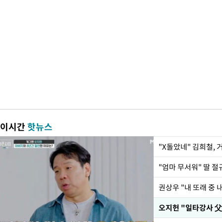
이시간
핫뉴스
"X돌았네" 김희철,
권상우 "내 또래 중 