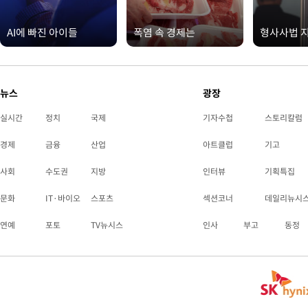
AI에 빠진 아이들
폭염 속 경제는
형사사법 
뉴스
광장
실시간
정치
국제
기자수첩
스토리칼럼
경제
금융
산업
아트클럽
기고
사회
수도권
지방
인터뷰
기획특집
문화
IT·바이오
스포츠
섹션코너
데일리뉴시
연예
포토
TV뉴시스
인사
부고
동정