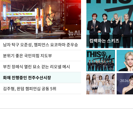
컴백하는 스키즈
한-미, UFS연합연습 1
남자 탁구 오준성, 챔피언스 요코하마 준우승
분위기 좋은 국민의힘 지도부
부친 장례식 열린 묘소 걷는 리오넬 메시
화재 진행중인 전주수산시장
김주형, 윈덤 챔피언십 공동 5위