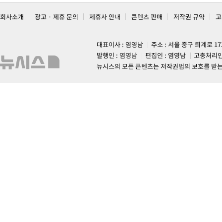
회사소개
광고 · 제휴 문의
제휴사 안내
콘텐츠 판매
저작권 규약
고
대표이사 : 염영남
주소 : 서울 중구 퇴계로 1
발행인 : 염영남
편집인 : 염영남
고충처리인
뉴시스의 모든 콘텐츠는 저작권법의 보호를 받는 바, 무