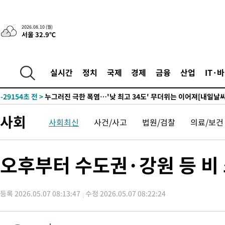
1시간 전 >
인천 앞바다 연락두절 모터보트 승선원 3명 전원 구조
2026.08.10 (월)
서울 32.9℃
-31990초 전 >
[속보]강훈식 "반도체 함께 성장 프로젝트 10년간 1조원 규모 
진…상생무역금융 5조 공급"
-31542초 전 >
[속보]강훈식 "연내 메가특구특별법 제정 추진…인허가·환경
평가 단축"
-29910초 전 >
[속보]경찰, '내부 비리' 자진신고자 징계 감면…포상금 1억으
실시간
정치
국제
경제
금융
산업
IT·
대
-29154초 전 >
누그러진 극한 폭염…'낮 최고 34도' 무더위는 이어져[내일날씨
-25745초 전 >
제주 골프장서 멧돼지 출현 결국 사살…'이용객 대피'
-23563초 전 >
[속보]원·달러 환율, 2.3원 오른 1418.4원 마감
사회
사회최신
사건/사고
법원/검찰
의료/보건
-23407초 전 >
[속보]코스피, 40.89포인트(0.65%) 오른 6299.66 마감
-23393초 전 >
[속보]코스닥, 55.66포인트(6.97%) 오른 854.47 마감
-20100초 전 >
대포통장 107개로 불법도박 수익 5062억 세탁…19명 검거
오후부터 수도권·강원 등 비
-18577초 전 >
[속보]이 대통령 "2028년 중순까지 광주 군공항 기능 다른 군
으로 임시 배치해 산단 조기 착공"
-15727초 전 >
포항스틸야드 관중석 천장 석재 낙하…K리그 전구장 긴급 점검
등록 2026.05.07 08:13:47
수정 2026.05.07 08:22:24
-4375초 전 >
[속보]'전장연 시위' 1호선 용산역 상행선 무정차 통과 종료
-2853초 전 >
[속보]코스닥 지수 5%대 급등에 '매수 사이드카' 발동
-139초 전 >
[속보]원·달러 환율, 오전 9시 1410.3원