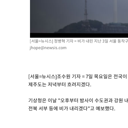
으로 임시 배치해 산단 조기 착공"
-15727초 전 >
포항스틸야드 관중석 천장 석재 낙하…K리그 전구장 긴급 점검
-4375초 전 >
[속보]'전장연 시위' 1호선 용산역 상행선 무정차 통과 종료
-2853초 전 >
[속보]코스닥 지수 5%대 급등에 '매수 사이드카' 발동
-139초 전 >
[속보]원·달러 환율, 오전 9시 1410.3원
2분 전 >
[속보]코스닥, 8.85포인트(1.11%) 오른 807.66 개장
[서울=뉴시스] 정병혁 기자 = 비가 내린 지난 3일 서울 동작구
2분 전 >
[속보]코스피, 47.56포인트(0.76%) 오른 6306.33 개장
jhope@newsis.com
28분 전 >
[속보]지하철 1호선 상행선 용산역 무정차 통과…"집회·시위"
56분 전 >
'낮 최고 34도' 전국 더위 지속…강원·경상권 오전 비
1시간 전 >
파키스탄 보안군, 대 테러작전으로 남서부의 무장세력 소탕전..15명
[서울=뉴시스]조수원 기자 = 7일 목요일은 전국
해
1시간 전 >
인천 앞바다 연락두절 모터보트 승선원 3명 전원 구조
제주도는 저녁부터 흐려지겠다.
기상청은 이날 "오후부터 밤사이 수도권과 강원 내
전북 서부 등에 비가 내리겠다"고 예보했다.