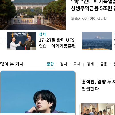
"靑 "연내 메가특별
상생무역금융 5조원 
후속기사가 이어집니다
정치
17~27일 한미 UFS
연습…야외기동훈련
14건
많이 본 기사
종합
정치
국제
경제
금융
홍석천, 입양 두 
언급했다