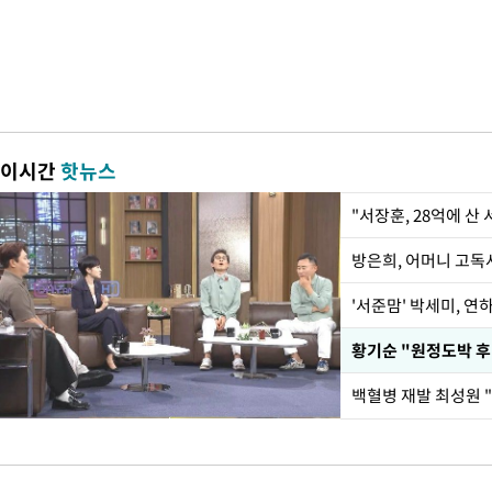
이시간
핫뉴스
"서장훈, 28억에 산
방은희, 어머니 고독사
'서준맘' 박세미, 연
황기순 "원정도박 후
백혈병 재발 최성원 "