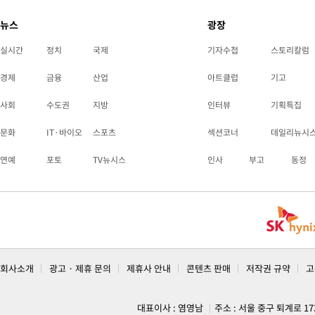
뉴스
광장
실시간
정치
국제
기자수첩
스토리칼럼
경제
금융
산업
아트클럽
기고
사회
수도권
지방
인터뷰
기획특집
문화
IT·바이오
스포츠
섹션코너
데일리뉴시
연예
포토
TV뉴시스
인사
부고
동정
회사소개
광고 · 제휴 문의
제휴사 안내
콘텐츠 판매
저작권 규약
고
대표이사 : 염영남
주소 : 서울 중구 퇴계로 1