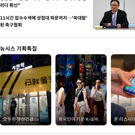
리다 확신"
11시간 압수수색에 성접대 파문까지…'쑥대밭'
된 축구협회
뉴시스 기획특집
모두의 정신건강
외국인이 키운 K-소비
폰 리스시