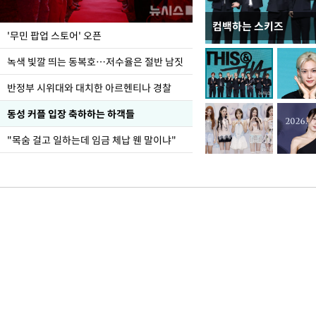
컴백하는 스키즈
지석천 뒤덮은 개구리
'무민 팝업 스토어' 오픈
녹색 빛깔 띄는 동복호…저수율은 절반 남짓
반정부 시위대와 대치한 아르헨티나 경찰
동성 커플 입장 축하하는 하객들
"목숨 걸고 일하는데 임금 체납 웬 말이냐"