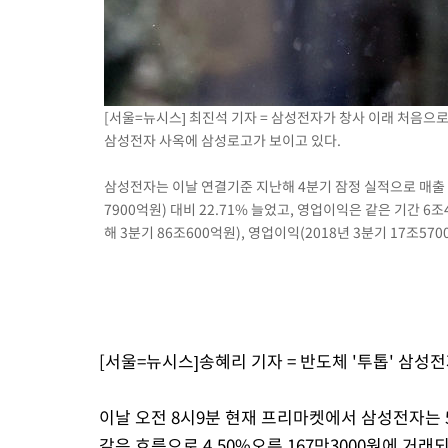
-1627초 전 >
SK하이닉스, 용인·청주 팹에 54조 투자…"AI 메모리 수요 선제
응"
25분 전 >
여자배구 이재영·이다영 자매, 아제르바이잔 투란VC 입단
37분 전 >
외국인 심판 성 접대 7경기 들여다보니…한국 축구 '5승 2무'
42분 전 >
[속보]코스닥, 2.86포인트(0.36%) 내린 798.81마감
[서울=뉴시스] 최진석 기자 = 삼성전자가 창사 이래 처음으로
42분 전 >
[속보]코스피, 6200선 약보합…0.60% 내린 6258.77에 마쳐
삼성전자 사옥에 삼성로고가 보이고 있다.
43분 전 >
[속보]원·달러 환율, 7.7원 내린 1416.1원 마감
45분 전 >
[속보] 노원서 40.1도 관측…서울, 2018년 이후 첫 40도
삼성전자는 이날 연결기준 지난해 4분기 잠정 실적으로 매출 9
1시간 전 >
[속보]종합특검, '계엄 수용공간 확보' 신용해 前교정본부장 기소
7900억원) 대비 22.71% 늘었고, 영업이익은 같은 기간 6
해 3분기 86조600억원), 영업이익(2018년 3분기 17조570
1시간 전 >
외신들도 주목한 韓축구 파문…"국민적 공분에 수사 재개"
1시간 전 >
11시간 압수수색에 성접대 파문까지…'쑥대밭' 된 축구협회
2시간 전 >
[속보]규제합리화위원회 부위원장에 김태유 서울대 공대 교수…이
후임
[서울=뉴시스]송혜리 기자 = 반도체 '투톱' 삼성
이날 오전 8시9분 현재 프리마켓에서 삼성전자는 5
같은 흐름으로 4.50%오른 167만3000원에 거래