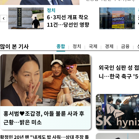
안'을 전면 재검토 할 것을 
정치
들과의 상황 점검 회의에서 I
6·3지선 개표 착오
지법안을 둘러싼 투자자들의 
11건…당선인 영향
았다. 이 자리에서 이 대통령
도
없어
많이 본 기사
종합
정치
국제
경제
금융
외국인 심판 성 
니…한국 축구 '5
홍서범♥조갑경, 아들 불륜 사과 후
근황…밝은 미소
황정민 20년 팬 "내게도 밥 사줘…상대 주장 틀