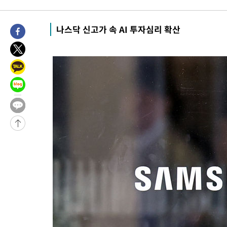
42분 전 >
[속보]코스피, 6200선 약보합…0.60% 내린 6258.77에 마쳐
43분 전 >
[속보]원·달러 환율, 7.7원 내린 1416.1원 마감
나스닥 신고가 속 AI 투자심리 확산
45분 전 >
[속보] 노원서 40.1도 관측…서울, 2018년 이후 첫 40도
1시간 전 >
[속보]종합특검, '계엄 수용공간 확보' 신용해 前교정본부장 기소
1시간 전 >
외신들도 주목한 韓축구 파문…"국민적 공분에 수사 재개"
1시간 전 >
11시간 압수수색에 성접대 파문까지…'쑥대밭' 된 축구협회
2시간 전 >
[속보]규제합리화위원회 부위원장에 김태유 서울대 공대 교수…이
후임
-22320초 전 >
이강인, 폭염 속 AT마드리드 첫 훈련…80명 식사 대접까지(종
-19459초 전 >
미 사업체 일자리, 7월에 2.3만개 순감하고 그 전 2개월 10.3
하향수정 (2보)
-18907초 전 >
[속보] 미 사업체, 일자리 7월에 2.3만 개 줄어…실업률은 4.1
↓
-14770초 전 >
[속보]이 대통령 "부동산 공급 기존 사고방식 매달리지 말고 
실천"
-13855초 전 >
이란, "오만과 '중앙 단일 루트' 합의…북쪽 인바운드·남쪽 아
운드는 임시"
-5423초 전 >
"낮 기온 소폭 하락"…수도권 폭염중대경보, 폭염경보로 하향
-5387초 전 >
[속보]이 대통령, '호우피해' 안동·의성 관할 4개 면 특별재난지
포
-5350초 전 >
[단독]중수청 지원 검사들, 정원 초과 시 낮은 계급 임용…희망지
갈 수도
-3321초 전 >
낮 최고 37도 찜통더위…곳곳 소나기·강원 많은 비[내일날씨]