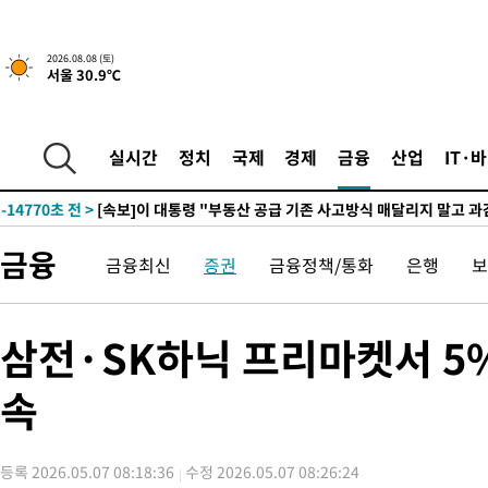
2026.08.08 (토)
2시간 전 >
[속보]규제합리화위원회 부위원장에 김태유 서울대 공대 교수…이
서울 30.9℃
후임
-22320초 전 >
이강인, 폭염 속 AT마드리드 첫 훈련…80명 식사 대접까지(종
-19459초 전 >
미 사업체 일자리, 7월에 2.3만개 순감하고 그 전 2개월 10.3
실시간
정치
국제
경제
금융
산업
IT·
하향수정 (2보)
-18907초 전 >
[속보] 미 사업체, 일자리 7월에 2.3만 개 줄어…실업률은 4.1
↓
-14770초 전 >
[속보]이 대통령 "부동산 공급 기존 사고방식 매달리지 말고 
실천"
-13855초 전 >
이란, "오만과 '중앙 단일 루트' 합의…북쪽 인바운드·남쪽 아
운드는 임시"
금융
-5423초 전 >
"낮 기온 소폭 하락"…수도권 폭염중대경보, 폭염경보로 하향
금융최신
증권
금융정책/통화
은행
보
-5387초 전 >
[속보]이 대통령, '호우피해' 안동·의성 관할 4개 면 특별재난지
포
-5350초 전 >
[단독]중수청 지원 검사들, 정원 초과 시 낮은 계급 임용…희망지
삼전·SK하닉 프리마켓서 5
갈 수도
-3321초 전 >
낮 최고 37도 찜통더위…곳곳 소나기·강원 많은 비[내일날씨]
-1627초 전 >
SK하이닉스, 용인·청주 팹에 54조 투자…"AI 메모리 수요 선제
속
응"
25분 전 >
여자배구 이재영·이다영 자매, 아제르바이잔 투란VC 입단
37분 전 >
외국인 심판 성 접대 7경기 들여다보니…한국 축구 '5승 2무'
42분 전 >
[속보]코스닥, 2.86포인트(0.36%) 내린 798.81마감
등록 2026.05.07 08:18:36
수정 2026.05.07 08:26:24