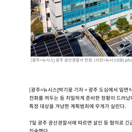
-5650초 전 >
[속보]코스피, 119.51포인트(1.81%) 내린 6478.75 개장
-2097초 전 >
6월 경상수지 497.3억 달러…두 달 연속 사상 최대
-2048초 전 >
서울 낮 39도 '폭염중대경보'…40도 관측 가능성도
9분 전 >
미 워싱턴주 스포캔 시의 통제불능 3개 산불, 방화선 일부 구축
2시간 전 >
[속보] 호르무즈 해협 이란-오만 협상 기대속 뉴욕증시 혼조 마감 다
0.49%↑
[광주=뉴시스] 광주 광산경찰서 전경. (사진=뉴시스DB)
ph
[광주=뉴시스]박기웅 기자 = 광주 도심에서 일면
전화를 꺼두는 등 치밀하게 준비한 정황이 드러났다
특정 대상을 겨냥한 계획범죄에 무게가 실린다.
7일 광주 광산경찰서에 따르면 살인 등 혐의로 긴
진술했다.