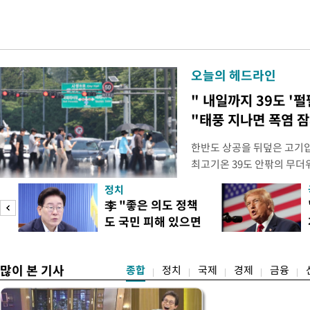
오늘의 헤드라인
" 내일까지 39도 '펄
"태풍 지나면 폭염 잠
한반도 상공을 뒤덮은 고기압
최고기온 39도 안팎의 무더
'돌핀'이 지나며 기압계가 
정치
으로 주춤할 것으로 기상청은
李 "좋은 의도 정책
정례 브리핑을 열고 이같이 
도 국민 피해 있으면
관은 "상층까지 잘 연결된 
이
고쳐야"
많이 본 기사
종합
정치
국제
경제
금융