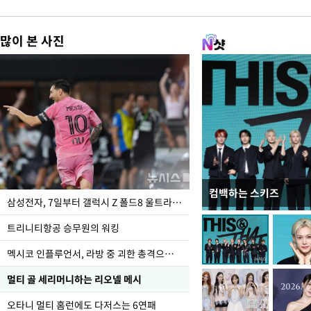
많이 본 사진
컴백하는 스키즈
오세훈 "용산어린이정원
삼성전자, 7일부터 갤럭시 Z 폴드8 울트라·폴드8·플립8 출시
어"
트리니티항공 승무원의 워킹
멕시코 인플루언서, 라방 중 괴한 총격으로 사망
멀티 골 세리머니하는 리오넬 메시
오타니 멀티 홈런에도 다저스는 6연패