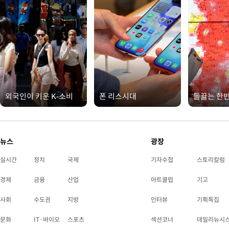
외국인이 키운 K-소비
폰 리스시대
들끓는 한
뉴스
광장
실시간
정치
국제
기자수첩
스토리칼럼
경제
금융
산업
아트클럽
기고
사회
수도권
지방
인터뷰
기획특집
문화
IT·바이오
스포츠
섹션코너
데일리뉴시