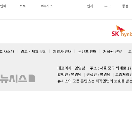
연예
포토
TV뉴시스
인사
부고
동정
회사소개
광고 · 제휴 문의
제휴사 안내
콘텐츠 판매
저작권 규약
고
대표이사 : 염영남
주소 : 서울 중구 퇴계로 1
발행인 : 염영남
편집인 : 염영남
고충처리인
뉴시스의 모든 콘텐츠는 저작권법의 보호를 받는 바, 무