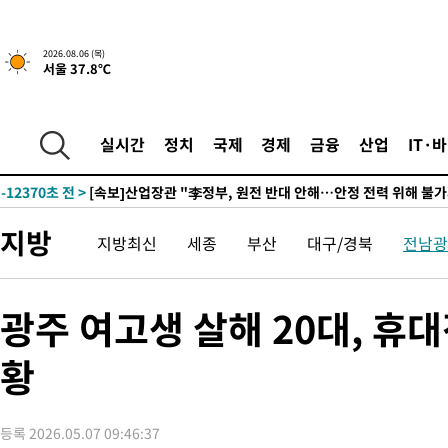
-26589초 전 >
"여기 떨어졌다"…다누리, 스페이스X 로켓 달 충돌 흔적 포착
-23634초 전 >
손흥민, 5경기 연속골 실패…LAFC는 승부차기 끝 과달라하라
2026.08.06 (목)
서울 37.8℃
-16235초 전 >
내일까지 39도 '펄펄'…기상청 "태풍 지나며 폭염 잠시 꺾인다
-15872초 전 >
트럼프, 한국계 진보 주지사 후보 맹공…"공산주의가 최대 위협
-15850초 전 >
"美간섭에 합의 지연"…트럼프, '이란 호르무즈 통제권' 수용
실시간
정치
국제
경제
금융
산업
IT·
-12370초 전 >
[속보]산업장관 "李정부, 원전 반대 안해…안정 전력 위해 불가
-11067초 전 >
[속보]경찰, '홍명보 선임 논란' 대한축구협회·축구회관 등 압
색
-10454초 전 >
[속보]산업장관 "美무역법 제301조 과잉생산 결과 발표 8월 중
지방
지방최신
세종
부산
대구/경북
전남광
상
-10247초 전 >
[속보]코스피 매도사이드카 발동…4%대 급락
-9519초 전 >
[속보]전남광주 초대 시민추천 부시장에 백승주·윤난실
-7080초 전 >
서울 열대야 15일째 지속…비공식 '초열대야' 30도 넘어
광주 여고생 살해 20대, 휴
-5647초 전 >
[속보]코스닥, 2.15포인트(0.27%) 내린 797.44 출발
황
-5630초 전 >
[속보]코스피, 119.51포인트(1.81%) 내린 6478.75 개장
-2077초 전 >
6월 경상수지 497.3억 달러…두 달 연속 사상 최대
-2028초 전 >
서울 낮 39도 '폭염중대경보'…40도 관측 가능성도
등록 2026.05.07 09:46:37
10분 전 >
미 워싱턴주 스포캔 시의 통제불능 3개 산불, 방화선 일부 구축