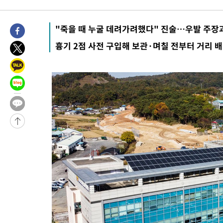
2시간 전 >
[속보] 호르무즈 해협 이란-오만 협상 기대속 뉴욕증시 혼조 마감 다
0.49%↑
-29215초 전 >
[속보]코스닥, 800p 회복…0.26% 오른 801.67 마감
"죽을 때 누굴 데려가려했다" 진술…우발 주장
-29145초 전 >
[속보]코스피, 301.88포인트(4.58%) 내린 6296.38 마감
흉기 2점 사전 구입해 보관·며칠 전부터 거리 
-29010초 전 >
[속보]원·달러 환율, 0.7원 내린 1423.8원 마감
-26609초 전 >
"여기 떨어졌다"…다누리, 스페이스X 로켓 달 충돌 흔적 포착
-23654초 전 >
손흥민, 5경기 연속골 실패…LAFC는 승부차기 끝 과달라하라
-16255초 전 >
내일까지 39도 '펄펄'…기상청 "태풍 지나며 폭염 잠시 꺾인다
-15892초 전 >
트럼프, 한국계 진보 주지사 후보 맹공…"공산주의가 최대 위협
-15870초 전 >
"美간섭에 합의 지연"…트럼프, '이란 호르무즈 통제권' 수용
-12390초 전 >
[속보]산업장관 "李정부, 원전 반대 안해…안정 전력 위해 불가
-11087초 전 >
[속보]경찰, '홍명보 선임 논란' 대한축구협회·축구회관 등 압
색
-10474초 전 >
[속보]산업장관 "美무역법 제301조 과잉생산 결과 발표 8월 중
상
-10267초 전 >
[속보]코스피 매도사이드카 발동…4%대 급락
-9539초 전 >
[속보]전남광주 초대 시민추천 부시장에 백승주·윤난실
-7100초 전 >
서울 열대야 15일째 지속…비공식 '초열대야' 30도 넘어
-5667초 전 >
[속보]코스닥, 2.15포인트(0.27%) 내린 797.44 출발